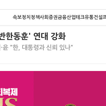
속보
정치
정책
사회
증권
금융
산업
테크
유통
건설
'반한동훈' 연대 강화
윤 "한, 대통령과 신뢰 있나"