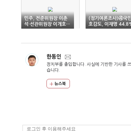
민주, 전준위원장 이춘
(정기여론조사)④국
석·선관위원장 이개호…
호감도, 이재명 44.8
전대 본격화
대 한동훈 33.1%…1
8% "둘 다 비호감"
한동인
정치부를 출입합니다. 사실에 기반한 기사를 
습니다.
뉴스북