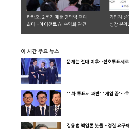
카카오, 2분기 매출·영업익 역대
가입자 증가
최대…에이전트 AI 수익화 관건
성장 본궤
이 시간 주요 뉴스
문제는 전대 이후…선호투표제로 
"1차 투표서 과반" "게임 끝"…
김용범 책임론 봇물…경질 요구에 