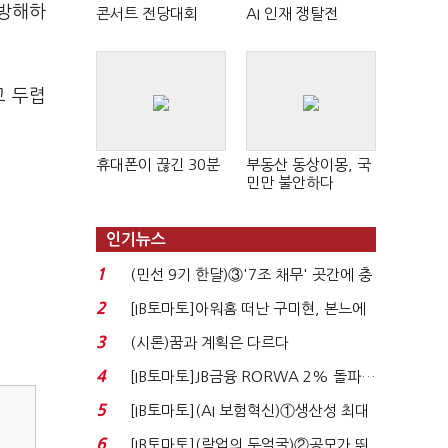
 방해하
콘서트 전당대회
AI 인재 쟁탈전
고 두렵
휴대폰이 끊긴 30분
부동산 동상이몽, 국
민만 불안하다
인기뉴스
1
(민선 9기 한달)③'7조 채무' 곳간에 충
격…추미애, 20년...
2
[IB토마토]아워홈 떠난 구미현, 본느에
340억 베팅…가...
3
(시론)꿈과 계획은 다르다
4
[IB토마토]JB금융 RORWA 2% 돌파…
실적 견인은 은행 ...
5
[IB토마토](AI 보험혁신)①생산성 최대
80% 개선…현실...
6
[IB토마토](락업의 두얼굴)②공모가 뛰