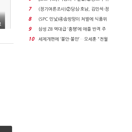
자 첫날 매도…FI ...
7
(정기여론조사)②당심·호남, 김민석-정
청래 '초접전'...
8
(SPC 민낯)④솜방망이 처벌에 식품위
고
생법 위반 반복...
9
삼성 Z8 역대급 ‘흥행’에 애플 반격 주
목…9월 ‘폴...
10
세제개편에 ‘불안·불만’…오세훈 "전월
세 구하기 더 ...