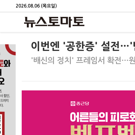
2026.08.06 (목요일)
이번엔 '공한증' 설전…
'배신의 정치' 프레임서 확전…원·