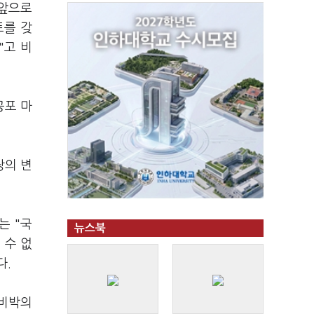
"앞으로
트를 갖
"고 비
공포 마
당의 변
는 "국
뉴스북
 수 없
다.
 비박의