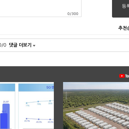
0
/
300
추천
0/0
댓글 더보기