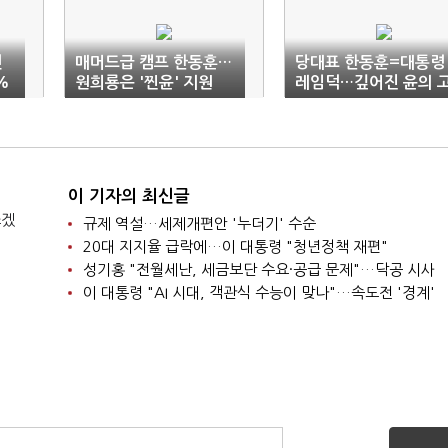
민
매머드급 캠프 한동훈…
당대표 한동훈=대통령
%
원희룡은 '찐윤' 지원
레임덕…깊어진 윤의 
8.
심
이 기자의 최신글
쓰겠
규제 역설…세제개편안 '누더기' 수순
20대 지지율 급락에…이 대통령 "청년정책 재편"
성기홍 "전월세난, 세금보단 수요·공급 문제"…닥공 시사
이 대통령 "AI 시대, 객관식 수능이 맞나"…속도전 '경계'