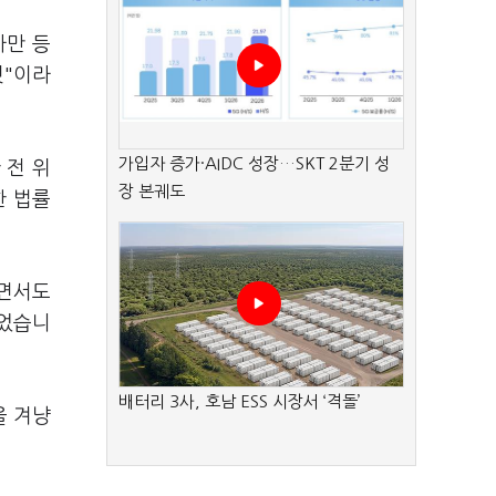
사만 등
것"이라
가입자 증가·AIDC 성장…SKT 2분기 성
 전 위
장 본궤도
한 법률
"면서도
집었습니
배터리 3사, 호남 ESS 시장서 ‘격돌’
을 겨냥