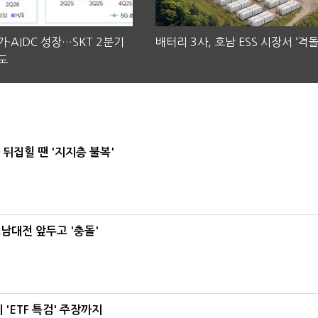
·AIDC 성장…SKT 2분기
배터리 3사, 호남 ESS 시장서 ‘격돌
도
뒤집힐 땐 '지지층 불복'
호남대전 앞두고 '충돌'
'ETF 특검' 주장까지