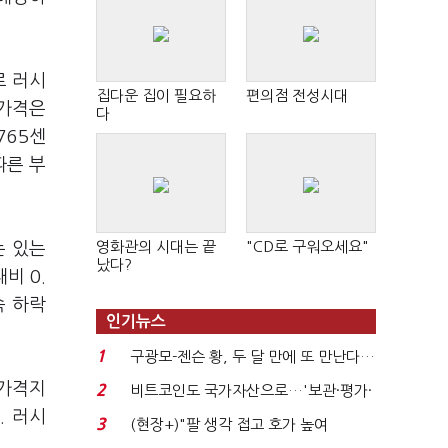
로 러시
집다운 집이 필요하
편의점 전성시대
물가격은
다
765센
따른 부
영화관의 시대는 끝
"CD로 구워오세요"
는 있는
났다?
비 0.
속 하락
인기뉴스
1
구광모-젠슨 황, 두 달 만에 또 만난다…
로봇·AI 등 논...
물가격지
2
비트코인도 국가자산으로…'보관·평가·
. 러시
처분' 기준은 ...
3
(현장+)"팔 생각 접고 호가 높여