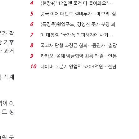
요"…'덜 똘똘한 한 채' 20...
4
(현장+)"12일엔 물건 다 들어와요"…
빈 매대 채우며 문 연 ...
5
중국 이어 대만도 설비투자…메모리 ‘삼
국전쟁’
6
(특징주)윙입푸드, 경영진 주가 부양 의
지에 상한가...
우가 작
7
이 대통령 "국가폭력 피해자에 사과…
간 기후
적극적 조사로 진...
8
국고채 담합 과징금 철퇴…증권사 '충당
가 과거
금 폭탄' 우려...
9
카카오, 올해 임금협약 최종 타결…연봉
6.3% 인상·격려...
10
네이버, 2분기 영업익 5203억원…전년
비 0.2% 감소...
당 식재
이 0.
인트 상
1월 국