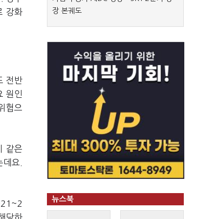
장 본궤도
로 강화
도 전반
요 원인
 위협으
이 같은
는데요.
뉴스북
021~2
 해당하