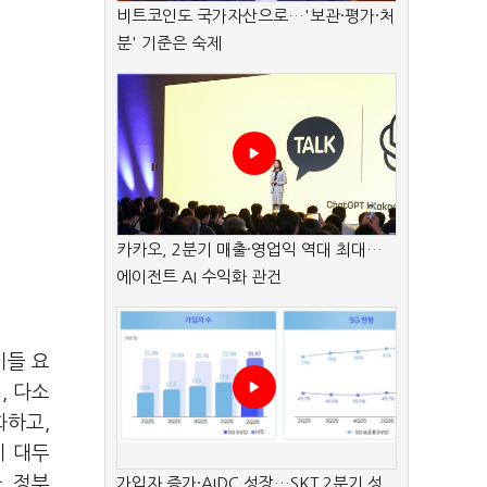
비트코인도 국가자산으로…'보관·평가·처
분' 기준은 숙제
카카오, 2분기 매출·영업익 역대 최대…
에이전트 AI 수익화 관건
이들 요
, 다소
화하고,
이 대두
. 정부
가입자 증가·AIDC 성장…SKT 2분기 성