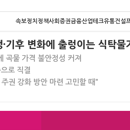
속보
정치
정책
사회
증권
금융
산업
테크
유통
건설
쟁·기후 변화에 출렁이는 식탁물
 곡물 가격 불안정성 커져
승으로 직결
주권 강화 방안 마련 고민할 때"