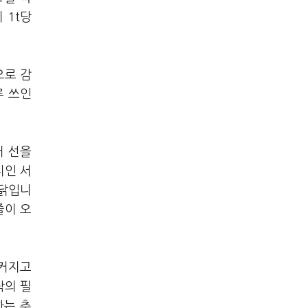
 1t당
으로 감
루 쓰인
러 선을
지인 서
까닭입니
줄이 오
 커지고
탁의 필
하는 추