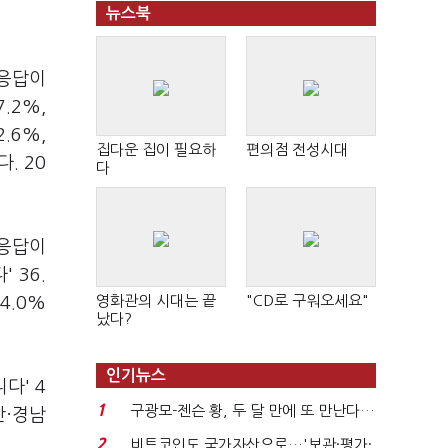
뉴스북
 응답이
7.2%,
2.6%,
집다운 집이 필요하
편의점 전성시대
. 20
다
 응답이
 36.
영화관의 시대는 끝
"CD로 구워오세요"
44.0%
났다?
인기뉴스
다' 4
1
구광모-젠슨 황, 두 달 만에 또 만난다…
산·경남
로봇·AI 등 논...
2
비트코인도 국가자산으로…'보관·평가·