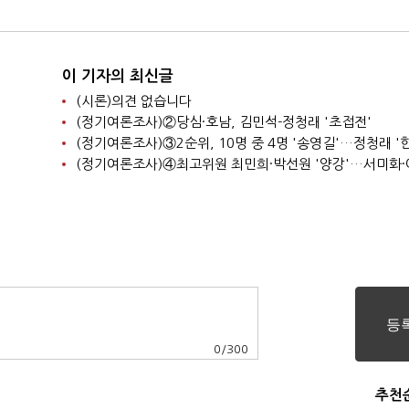
의 안 해"
이 기자의 최신글
(시론)의견 없습니다
(정기여론조사)②당심·호남, 김민석-정청래 '초접전'
0
/
300
추천