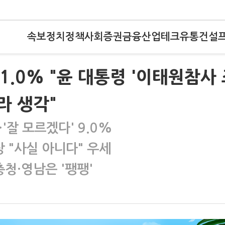
속보
정치
정책
사회
증권
금융
산업
테크
유통
건설
1.0% "윤 대통령 '이태원참사
라 생각"
'잘 모르겠다' 9.0%
상 "사실 아니다" 우세
청·영남은 '팽팽'