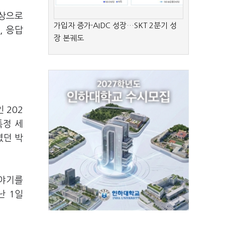
대상으로
가입자 증가·AIDC 성장…SKT 2분기 성
, 응답
장 본궤도
 202
특정 세
였던 박
이야기를
난 1일