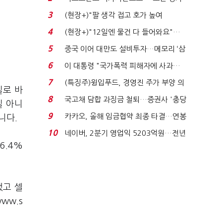
처분' 기준은 ...
3
(현장+)"팔 생각 접고 호가 높여
요"…'덜 똘똘한 한 채' 20...
4
(현장+)"12일엔 물건 다 들어와요"…
빈 매대 채우며 문 연 ...
5
중국 이어 대만도 설비투자…메모리 ‘삼
국전쟁’
6
이 대통령 "국가폭력 피해자에 사과…
적극적 조사로 진...
7
(특징주)윙입푸드, 경영진 주가 부양 의
실로 바
지에 상한가...
8
국고채 담합 과징금 철퇴…증권사 '충당
실 아니
금 폭탄' 우려...
9
카카오, 올해 임금협약 최종 타결…연봉
니다.
6.3% 인상·격려...
10
네이버, 2분기 영업익 5203억원…전년
6.4%
비 0.2% 감소...
했고 셀
ww.s