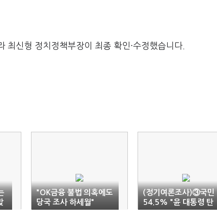
라 최신형 정치정책부장이 최종 확인·수정했습니다.
는
"OK금융 불법 의혹에도
(정기여론조사)③국민
맞
당국 조사 하세월"
54.5% "윤 대통령 탄
핵 동의"…41.6% "동