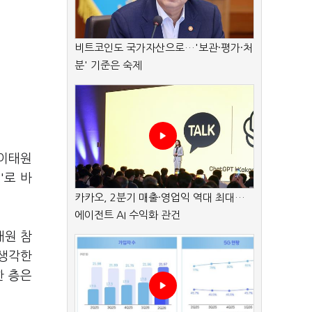
비트코인도 국가자산으로…'보관·평가·처
분' 기준은 숙제
'이태원
'로 바
카카오, 2분기 매출·영업익 역대 최대…
에이전트 AI 수익화 관건
태원 참
 생각한
한 층은