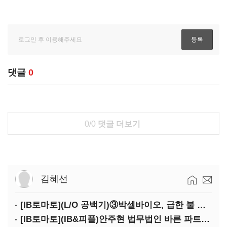
댓글
0
0/0
댓글 더보기
김혜선
[IB토마토](L/O 공백기)③박셀바이오, 급한 불 껐지만…본업 성과 '감감무소식'
[IB토마토](IB&피플)안주현 법무법인 바른 파트너 변호사