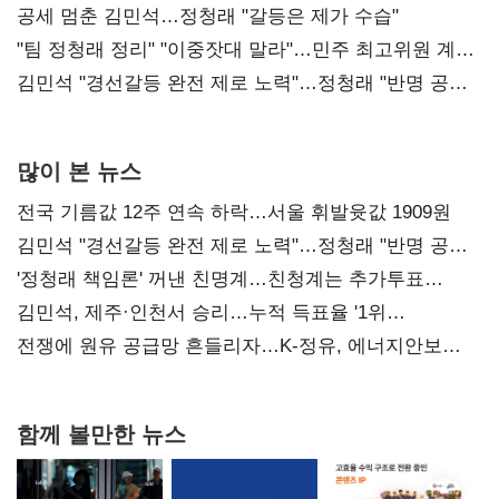
공세 멈춘 김민석…정청래 "갈등은 제가 수습"
"팀 정청래 정리" "이중잣대 말라"…민주 최고위원 계파
다툼 격화
김민석 "경선갈등 완전 제로 노력"…정청래 "반명 공세
사과부터"
많이 본 뉴스
전국 기름값 12주 연속 하락…서울 휘발윳값 1909원
김민석 "경선갈등 완전 제로 노력"…정청래 "반명 공세
사과부터"
'정청래 책임론' 꺼낸 친명계…친청계는 추가투표
때리기
김민석, 제주·인천서 승리…누적 득표율 '1위
탈환'(종합)
전쟁에 원유 공급망 흔들리자…K-정유, 에너지안보
핵심으로 재부상
함께 볼만한 뉴스