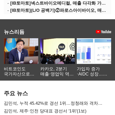
[IB토마토]넥스트바이오메디컬, 매출 다각화 가속…IPO 보람 '쑥쑥'
[IB토마토](L/O 공백기)②파로스아이바이오, 매출 0원 '불명예'…목표 안갯속
뉴스리듬
비트코인도
카카오, 2분기
가입자 증가
국가자산으로…'
매출·영업익 역대
·AIDC 성장…
보관·평가·처분'
최대…에이전트
SKT 2분기 성장
기준은 숙제
AI 수익화 관건
본궤도
주요 뉴스
김민석, 누적 45.42%로 경선 1위…정청래와 격차
0.86%p(2보)
김민석, 제주·인천 당대표 경선서 '1위'(1보)