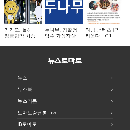
카카오, 올해
두나무, 경찰청
티빙·콘텐츠 IP
임금협약 최종
압수 가상자산
키운다…CJ
타결…연봉 6.3%
보관 맡는다…
ENM, 하반기
인상·격려금
커스터디 사업
글로벌 확장 가속
300만원
최종 낙찰
뉴스
뉴스북
뉴스리듬
토마토증권통 Live
IB토마토