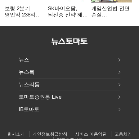
보령 2분기
SK바이오팜,
게임산업법 전면
영업익 238억…
뇌전증 신약 해외
손질
전년 대비 6.2%↓
흥행 발판…
공감대…"낡은
차세대 신약 개발
규제 걷고
속도
안전장치 촘촘히
해야"
뉴스
뉴스북
뉴스리듬
토마토증권통 Live
IB토마토
회사소개
개인정보취급방침
서비스 이용약관
고충처리