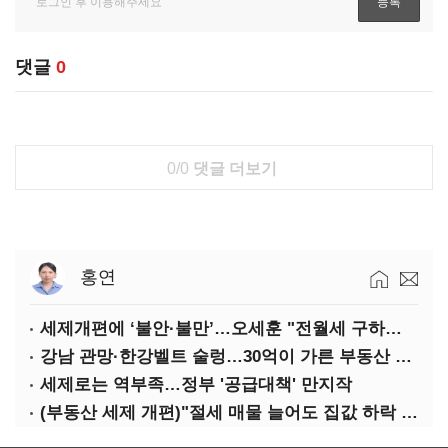
댓글
0
0/0
댓글 더보기
홍연
세제개편에 ‘불안·불만’…오세훈 "전월세 구하기 더 힘들어질 것"
강남 관망·한강벨트 술렁…30억이 가른 부동산 민심
세제로는 역부족…정부 '공급대책' 만지작
(부동산 세제 개편)"절세 매물 늘어도 집값 하락 제한적"…전세난·양극화 심화 우려