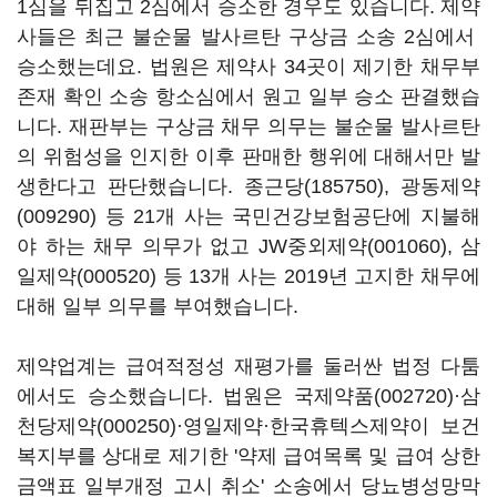
1심을 뒤집고 2심에서 승소한 경우도 있습니다. 제약
사들은 최근 불순물 발사르탄 구상금 소송 2심에서
승소했는데요. 법원은 제약사 34곳이 제기한 채무부
존재 확인 소송 항소심에서 원고 일부 승소 판결했습
니다. 재판부는 구상금 채무 의무는 불순물 발사르탄
의 위험성을 인지한 이후 판매한 행위에 대해서만 발
생한다고 판단했습니다.
종근당(185750)
,
광동제약
(009290)
등 21개 사는 국민건강보험공단에 지불해
야 하는 채무 의무가 없고
JW중외제약(001060)
,
삼
일제약(000520)
등 13개 사는 2019년 고지한 채무에
대해 일부 의무를 부여했습니다.
제약업계는 급여적정성 재평가를 둘러싼 법정 다툼
에서도 승소했습니다. 법원은
국제약품(002720)
·
삼
천당제약(000250)
·영일제약·한국휴텍스제약이 보건
복지부를 상대로 제기한 '약제 급여목록 및 급여 상한
금액표 일부개정 고시 취소' 소송에서 당뇨병성망막