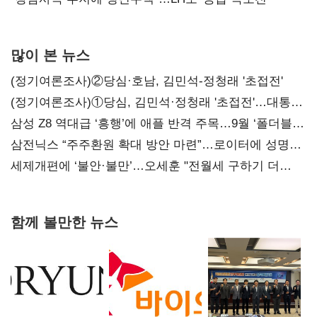
많이 본 뉴스
(정기여론조사)②당심·호남, 김민석-정청래 '초접전'
(정기여론조사)①당심, 김민석·정청래 '초접전'…대통령
지지도 '50% 아래로'(종합)
삼성 Z8 역대급 ‘흥행’에 애플 반격 주목…9월 ‘폴더블
대전’
삼전닉스 “주주환원 확대 방안 마련”…로이터에 성명
보내
세제개편에 ‘불안·불만’…오세훈 "전월세 구하기 더
힘들어질 것"
함께 볼만한 뉴스