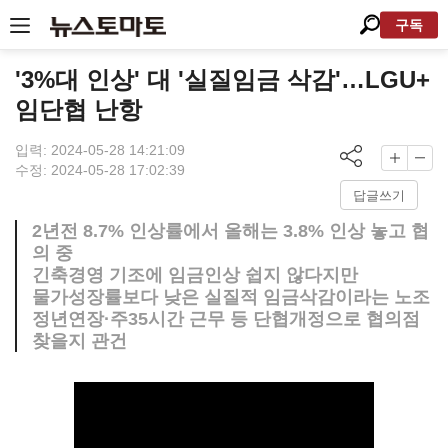
구독
'3%대 인상' 대 '실질임금 삭감'…LGU+
임단협 난항
입력: 2024-05-28 14:21:09
수정: 2024-05-28 17:02:39
답글쓰기
2년전 8.7% 인상률에서 올해는 3.8% 인상 놓고 협
의 중
긴축경영 기조에 임금인상 쉽지 않다지만
물가성장률보다 낮은 실질적 임금삭감이라는 노조
정년연장·주35시간 근무 등 단협개정으로 협의점
찾을지 관건