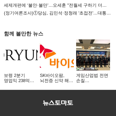
세제개편에 ‘불안·불만’…오세훈 "전월세 구하기 더
힘들어질 것"
(정기여론조사)①당심, 김민석·정청래 '초접전'…대통령
지지도 '50% 아래로'(종합)
함께 볼만한 뉴스
보령 2분기
SK바이오팜,
게임산업법 전면
영업익 238억…
뇌전증 신약 해외
손질
전년 대비 6.2%↓
흥행 발판…
공감대…"낡은
차세대 신약 개발
규제 걷고
속도
안전장치 촘촘히
해야"