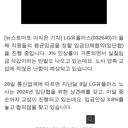
[뉴스토마토 이지은 기자]
LG유플러스(032640)
가 올
해 직원들의 평균임금을 정할 임금단체협약(임단협)
을 진행 중입니다. 3% 인상률이 거론되면서 실질임
금 삭감이라는 반발도 나오고 있는데요. 노사 양측 교
섭에 적잖은 난항이 예상되고 있습니다.
28일 통신업계에 따르면 지난달 9일 LG유플러스 노
사는 2024년 임단협을 위한 상견례를 갖고, 이달 중
순까지 교섭이 진행되고 있는데요. 임금인상 3.8%를
놓고 협의점을 찾고 있습니다.