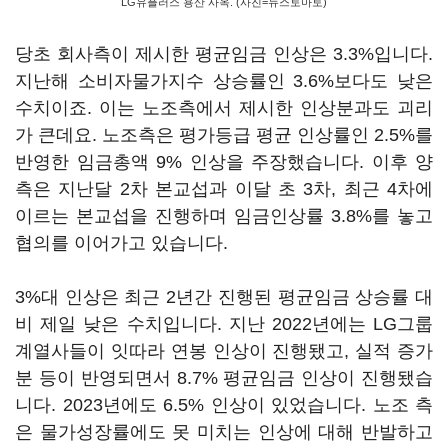
LG유플러스 용산 사옥. (사진=뉴스토마토)
당초 회사측이 제시한 평균임금 인상은 3.3%입니다.
지난해 소비자물가지수 상승률인 3.6%보다도 낮은
수치이죠. 이는 노조측에서 제시한 인상분과도 괴리
가 큰데요. 노조측은 평가등급 평균 인상률인 2.5%를
반영한 임금총액 9% 인상을 주장했습니다. 이후 양
측은 지난달 2차 본교섭과 이달 초 3차, 최근 4차에
이르는 본교섭을 진행하며 임금인상률 3.8%를 놓고
협의를 이어가고 있습니다.
3%대 인상은 최근 2년간 진행된 평균임금 상승률 대
비 제일 낮은 수치입니다. 지난 2022년에는 LG그룹
계열사들이 잇따라 연봉 인상이 진행됐고, 실적 증가
분 등이 반영되면서 8.7% 평균임금 인상이 진행됐습
니다. 2023년에도 6.5% 인상이 있었습니다. 노조 측
은 물가성장률에도 못 미치는 인상에 대해 반발하고