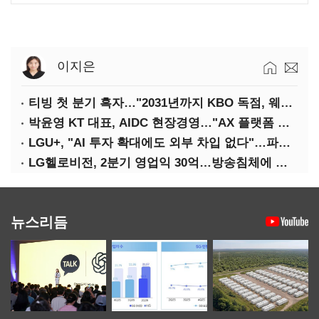
이지은
티빙 첫 분기 흑자…"2031년까지 KBO 독점, 웨이브 합병도 속도"
박윤영 KT 대표, AIDC 현장경영…"AX 플랫폼 핵심 인프라로 키운다"
LGU+, "AI 투자 확대에도 외부 차입 없다"…파주 AIDC 수익성 자신
LG헬로비전, 2분기 영업익 30억…방송침체에 교육용 단말 시장도 축소
뉴스리듬