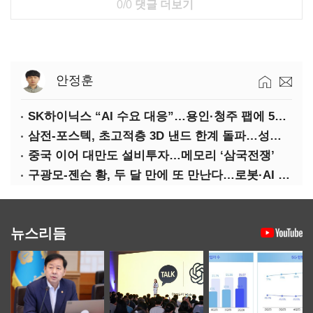
0/0
댓글 더보기
안정훈
SK하이닉스 “AI 수요 대응”…용인·청주 팹에 54조 투자
삼전-포스텍, 초고적층 3D 낸드 한계 돌파…성능·전력효율 개선
중국 이어 대만도 설비투자…메모리 ‘삼국전쟁’
구광모-젠슨 황, 두 달 만에 또 만난다…로봇·AI 등 논의
뉴스리듬