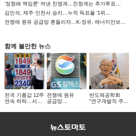
사과부터"
'정청래 책임론' 꺼낸 친명계…친청계는 추가투표
때리기
김민석, 제주·인천서 승리…누적 득표율 '1위
탈환'(종합)
전쟁에 원유 공급망 흔들리자…K-정유, 에너지안보
핵심으로 재부상
함께 볼만한 뉴스
전국 기름값 12주
전쟁에 원유
반도체공학회
연속 하락…서울
공급망
“연구개발직 주
휘발윳값 1909원
흔들리자…K-
52시간제
정유, 에너지안보
개선해야”
핵심으로 재부상