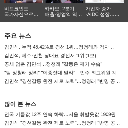
비트코인도
카카오, 2분기
가입자 증가
국가자산으로…'
매출·영업익 역대
·AIDC 성장…
보관·평가·처분'
최대…에이전트
SKT 2분기 성장
기준은 숙제
AI 수익화 관건
본궤도
주요 뉴스
김민석, 누적 45.42%로 경선 1위…정청래와 격차
0.86%p(2보)
김민석, 제주·인천 당대표 경선서 '1위'(1보)
공세 멈춘 김민석…정청래 "갈등은 제가 수습"
"팀 정청래 정리" "이중잣대 말라"…민주 최고위원 계파
다툼 격화
김민석 "경선갈등 완전 제로 노력"…정청래 "반명 공세
사과부터"
많이 본 뉴스
전국 기름값 12주 연속 하락…서울 휘발윳값 1909원
김민석 "경선갈등 완전 제로 노력"…정청래 "반명 공세