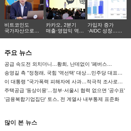
비트코인도
카카오, 2분기
가입자 증가
국가자산으로…'
매출·영업익 역대
·AIDC 성장…
보관·평가·처분'
최대…에이전트
SKT 2분기 성장
기준은 숙제
AI 수익화 관건
본궤도
주요 뉴스
공급 속도전 외치더니…황희, 난데없이 '폐버스
리모델링' 제안
송영길 측 "정청래, 국힘 '역선택' 대상…민주당 대표로
총선 지휘 못해"
이 대통령 "국가폭력 피해자에 사과…적극적 조사로
진실 밝혀야"
주택공급 '동상이몽'…정부·서울시 협력 없으면 '공수표'
'금융복합기업집단' 토스, 전 계열사 내부통제 표준화
많이 본 뉴스