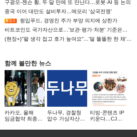
구광모-젠슨 황, 두 달 만에 또 만난다…로봇·AI 등 논의
중국 이어 대만도 설비투자…메모리 ‘삼국전쟁’
윙입푸드, 경영진 주가 부양 의지에 상한가
비트코인도 국가자산으로…'보관·평가·처분' 기준은
숙제
(현장+)"팔 생각 접고 호가 높여요"…'덜 똘똘한 한 채'
20억 키맞추기
함께 볼만한 뉴스
카카오, 올해
두나무, 경찰청
티빙·콘텐츠 IP
임금협약 최종
압수 가상자산
키운다…CJ
타결…연봉 6.3%
보관 맡는다…
ENM, 하반기
인상·격려금
커스터디 사업
글로벌 확장 가속