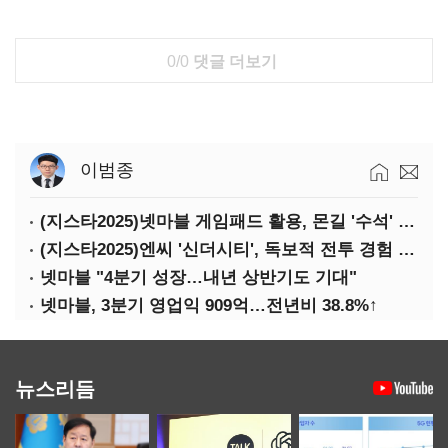
0/0
댓글 더보기
이범종
(지스타2025)넷마블 게임패드 활용, 몬길 '수석' 7대죄 '차석'
(지스타2025)엔씨 '신더시티', 독보적 전투 경험 필요
넷마블 "4분기 성장…내년 상반기도 기대"
넷마블, 3분기 영업익 909억…전년비 38.8%↑
뉴스리듬