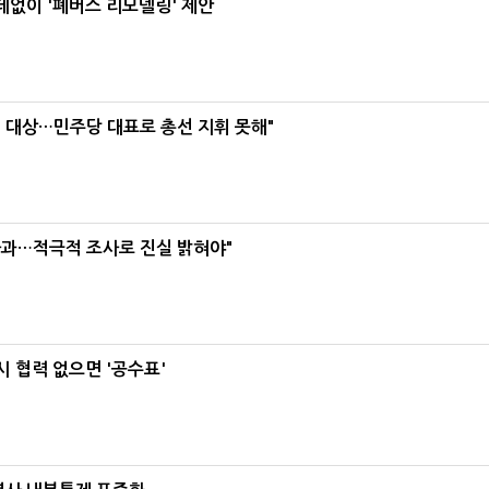
데없이 '폐버스 리모델링' 제안
택' 대상…민주당 대표로 총선 지휘 못해"
사과…적극적 조사로 진실 밝혀야"
 협력 없으면 '공수표'