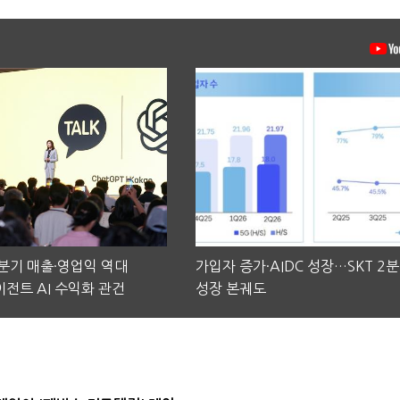
2분기 매출·영업익 역대
가입자 증가·AIDC 성장…SKT 2
전트 AI 수익화 관건
성장 본궤도