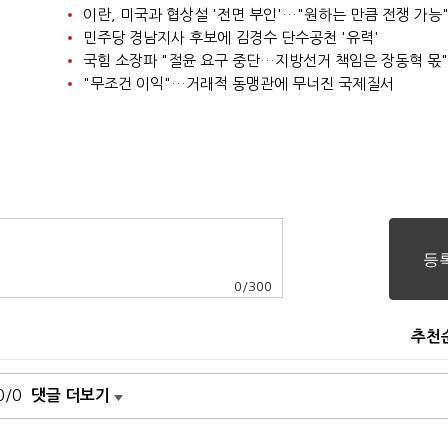
이란, 미국과 협상설 '전면 부인'…"원하는 만큼 전쟁 가능
민주당 경남지사 후보에 김경수 단수공천 '유력'
국힘 소장파 "절윤 요구 중단…지방선거 책임은 장동혁 몫"
"무조건 이익"…거래적 동맹관에 무너진 국제질서
0
/
300
추천
0/0
댓글 더보기