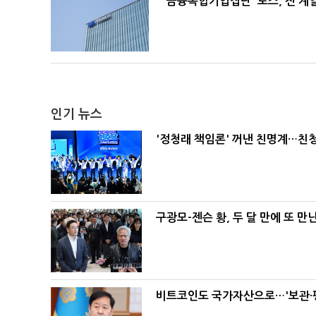
'금융복합기업집단' 토스, 전 
인기 뉴스
'정청래 책임론' 꺼낸 친명계…친
구광모-젠슨 황, 두 달 만에 또 만
비트코인도 국가자산으로…'보관·평