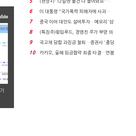
5
(현장+)"12일엔 물건 다 들어와요"…
빈 매대 채우며 문 연 ...
6
이 대통령 "국가폭력 피해자에 사과…
적극적 조사로 진...
7
중국 이어 대만도 설비투자…메모리 ‘삼
국전쟁’
8
(특징주)윙입푸드, 경영진 주가 부양 의
지에 상한가...
9
국고채 담합 과징금 철퇴…증권사 '충당
금 폭탄' 우려...
10
카카오, 올해 임금협약 최종 타결…연봉
6.3% 인상·격려...
분기