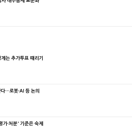
계열사 내부통제 표준화
청계는 추가투표 때리기
난다…로봇·AI 등 논의
가·처분' 기준은 숙제