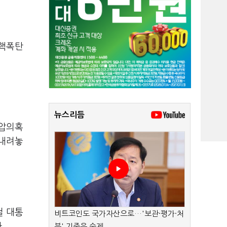
 핵폭탄
뉴스리듬
외압의혹
 내려놓
철 대통
비트코인도 국가자산으로…'보관·평가·처
.
분' 기준은 숙제