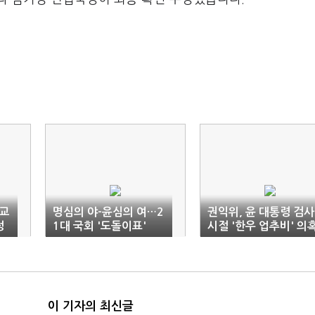
교
명심의 야-윤심의 여…2
권익위, 윤 대통령 검사
정
1대 국회 '도돌이표'
시절 '한우 업추비' 의
에 "위반 없어"
이 기자의 최신글