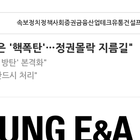
속보
정치
정책
사회
증권
금융
산업
테크
유통
건설
은 '핵폭탄'…정권몰락 지름길"
 방탄' 본격화"
반드시 처리"