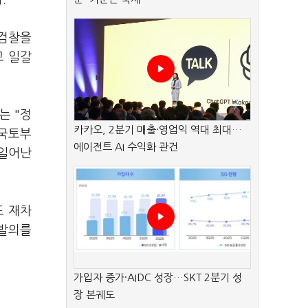
 검찰을
고 일갈
는 "정
카카오, 2분기 매출·영업익 역대 최대…
 국토부
에이전트 AI 수익화 관건
 일어난
도 재차
 발의를
가입자 증가·AIDC 성장…SKT 2분기 성
장 본궤도