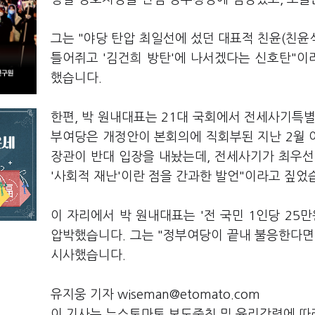
그는 "야당 탄압 최일선에 섰던 대표적 친윤(친
틀어쥐고 '김건희 방탄'에 나서겠다는 신호탄"이
했습니다.
한편, 박 원내대표는 21대 국회에서 전세사기특
부여당은 개정안이 본회의에 직회부된 지난 2월 
장관이 반대 입장을 내놨는데, 전세사기가 최우선
'사회적 재난'이란 점을 간과한 발언"이라고 짚었
이 자리에서 박 원내대표는 '전 국민 1인당 25
압박했습니다. 그는 "정부여당이 끝내 불응한다
시사했습니다.
유지웅 기자 wiseman@etomato.com
이 기사는 뉴스토마토 보도준칙 및 윤리강령에 따