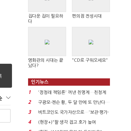
"
집다운 집이 필요하
편의점 전성시대
다
영화관의 시대는 끝
"CD로 구워오세요"
났다?
인기뉴스
1
'정청래 책임론' 꺼낸 친명계…친청계
순
는 추가투표 때리기...
2
구광모-젠슨 황, 두 달 만에 또 만난다…
로봇·AI 등 논...
3
비트코인도 국가자산으로…'보관·평가·
처분' 기준은 ...
4
(현장+)"팔 생각 접고 호가 높여
요"…'덜 똘똘한 한 채' 20...