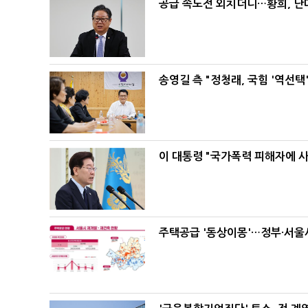
공급 속도전 외치더니…황희, 난
송영길 측 "정청래, 국힘 '역선
이 대통령 "국가폭력 피해자에 
주택공급 '동상이몽'…정부·서울시