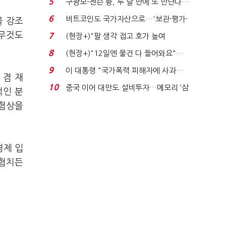
5
구광모-젠슨 황, 두 달 만에 또 만난다…
로봇·AI 등 논...
6
비트코인도 국가자산으로…'보관·평가·
을 강조
처분' 기준은 ...
아무것도
7
(현장+)"팔 생각 접고 호가 높여
요"…'덜 똘똘한 한 채' 20...
8
(현장+)"12일엔 물건 다 들어와요"…
빈 매대 채우며 문 연 ...
9
이 대통령 "국가폭력 피해자에 사과…
 겸 재
적극적 조사로 진...
10
중국 이어 대만도 설비투자…메모리 ‘삼
적인 분
국전쟁’
 협상을
경제 입
 협치든