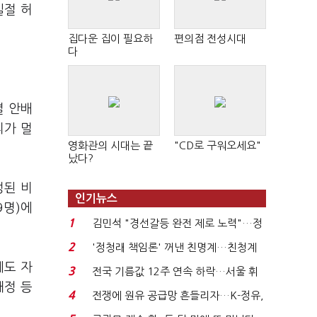
일절 허
집다운 집이 필요하
편의점 전성시대
다
별 안배
리가 멀
영화관의 시대는 끝
"CD로 구워오세요"
났다?
성된 비
인기뉴스
9명)에
1
김민석 "경선갈등 완전 제로 노력"…정
청래 "반명 공세 사...
2
'정청래 책임론' 꺼낸 친명계…친청계
는 추가투표 때리기...
에도 자
3
전국 기름값 12주 연속 하락…서울 휘
개정 등
발윳값 1909원...
4
전쟁에 원유 공급망 흔들리자…K-정유,
에너지안보 핵심...