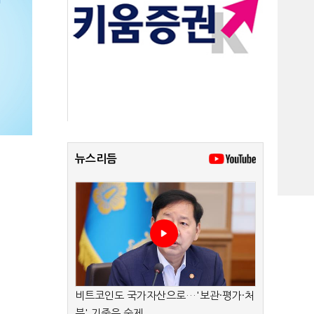
뉴스리듬
비트코인도 국가자산으로…'보관·평가·처
분' 기준은 숙제