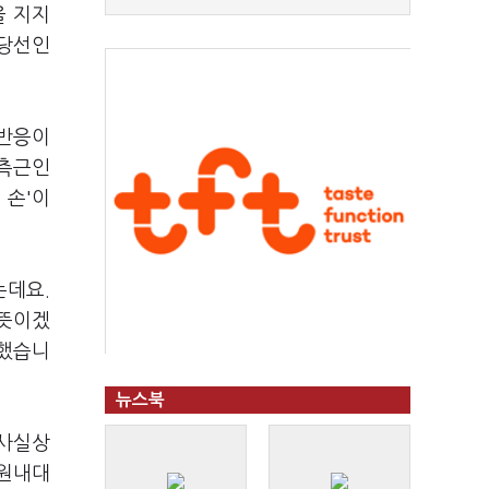
을 지지
 당선인
 반응이
 측근인
 손'이
는데요.
 뜻이겠
적했습니
뉴스북
 사실상
 원내대