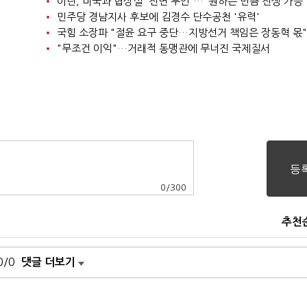
이란, 미국과 협상설 '전면 부인'…"원하는 만큼 전쟁 가능
민주당 경남지사 후보에 김경수 단수공천 '유력'
국힘 소장파 "절윤 요구 중단…지방선거 책임은 장동혁 몫"
"무조건 이익"…거래적 동맹관에 무너진 국제질서
0
/
300
추천
0/0
댓글 더보기