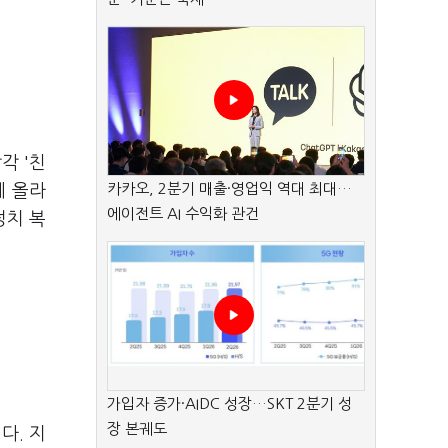
각 '친
카카오, 2분기 매출·영업익 역대 최대…
에 올라
에이전트 AI 수익화 관건
정치 복
가입자 증가·AIDC 성장…SKT 2분기 성
장 본궤도
다. 지