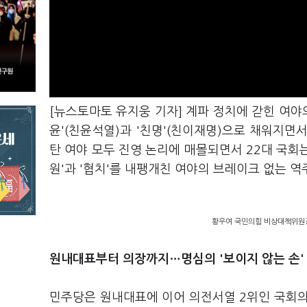
[뉴스토마토 유지웅 기자] 계파 정치에 갇힌 여야
윤'(친윤석열)과 '친명'(친이재명)으로 채워지면
탄 여야 모두 진영 논리에 매몰되면서 22대 국회는
원'과 '협치'를 내팽개친 여야의 브레이크 없는 
황우여 국민의힘 비상대책위원장
원내대표부터 의장까지…명심의 '보이지 않는 손'
민주당은 원내대표에 이어 의전서열 2위인 국회의장