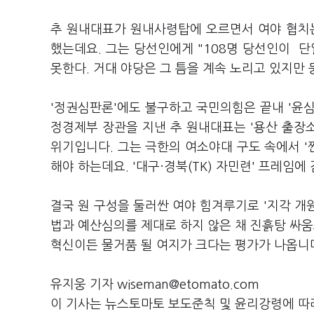
추 원내대표가 원내사령탑에 오르면서 여야 협치는
했는데요. 그는 당선인에게 "108명 당선인이 
못한다. 거대 야당은 그 틈을 계속 노리고 있지만
'정권심판론'에도 불구하고 국민의힘은 끝내 '윤
정경제부 장관을 지낸 추 원내대표는 '용산 출장소
위기입니다. 그는 극한의 여소야대 구도 속에서 '
해야 하는데요. '대구·경북(TK) 자민련' 프레임
결국 원 구성을 둘러싼 여야 힘겨루기로 '지각 개원
법과 예산심의를 제대로 하지 않은 채 진흙탕 싸움
혁신이든 물거품 될 여지가 크다는 평가가 나옵니
유지웅 기자 wiseman@etomato.com
이 기사는 뉴스토마토 보도준칙 및 윤리강령에 따