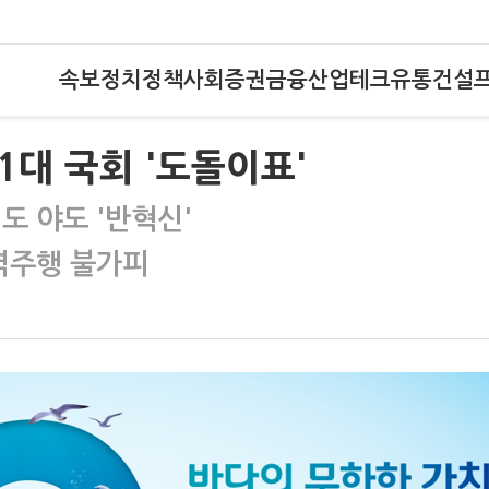
속보
정치
정책
사회
증권
금융
산업
테크
유통
건설
1대 국회 '도돌이표'
여도 야도 '반혁신'
 역주행 불가피