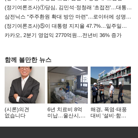
(정기여론조사)①당심, 김민석·정청래 '초접전'…대통령
지지도 '50% 아래로'(종합)
삼전닉스 “주주환원 확대 방안 마련”…로이터에 성명
보내
(정기여론조사)⑤이 대통령 지지율 47.7%…일주일
만에 다시 40%대
카카오, 2분기 영업익 2770억원…전년비 36% 증가
함께 볼만한 뉴스
(시론)의견
6년 치료비 8억
해경, 폭염·태풍
없습니다
미납…울산시,
대비 '설비·함정'
중증 외국인 환자
현장 안전점검
대응 매뉴얼
만든다