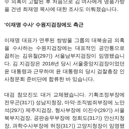
수 의혹이 고발된 후 처음으로 김 여사에게 명품가방
을 건넨 최재영 목사에 대한 조사도 이뤄졌습니다.
'이재명 수사' 수원지검장에도 측근
이재명 대표가 연루된 쌍방울 그룹의 대북송금 의혹
을 수사하는 수원지검장에는 대표적인 공안통으로
꼽히는 김유철(29기) 서울남부지검장이 임명됐습니
다. 김 지검장은 2018년 당시 서울중앙지검장이었던
윤 대통령과 근무하며 윤 대통령의 당시 검찰총장 인
사청문회 준비단에 합류한 바 있습니다.
대검 참모진도 대거 교체됐습니다. 기획조정부장에
전무곤(31기) 성남지청장, 마약·조직범죄부장에 노만
석(29기) 제주지검장, 형사부장에 이진수(29기) 서울
북부지검장, 공판송무부장에 정희도(31기) 안산지청
장, 과학수사부장에 허정(31기) 고양지청장이 임명됐