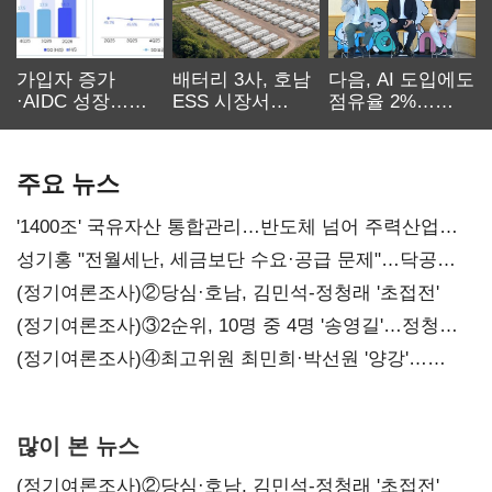
가입자 증가
배터리 3사, 호남
다음, AI 도입에도
·AIDC 성장…
ESS 시장서
점유율 2%…
SKT 2분기 성장
‘격돌’
에이전트
본궤도
차별화가 관건
주요 뉴스
'1400조' 국유자산 통합관리…반도체 넘어 주력산업
구조혁신
성기홍 "전월세난, 세금보단 수요·공급 문제"…닥공
시사
(정기여론조사)②당심·호남, 김민석-정청래 '초접전'
(정기여론조사)③2순위, 10명 중 4명 '송영길'…정청래
'한 자릿수'
(정기여론조사)④최고위원 최민희·박선원 '양강'…
서미화·이성윤·임미애 뒤이어
많이 본 뉴스
(정기여론조사)②당심·호남, 김민석-정청래 '초접전'