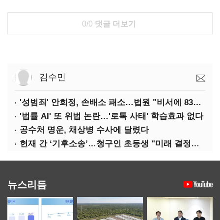
0/0
댓글 더보기
김수민
'성범죄' 안희정, 손배소 패소…법원 "비서에 8347만원 배상"
'법률 AI' 또 위법 논란…'로톡 사태' 학습효과 없다
공수처 명운, 채상병 수사에 달렸다
헌재 간 ‘기후소송’…청구인 초등생 "미래 결정할 중요한 소송"
뉴스리듬