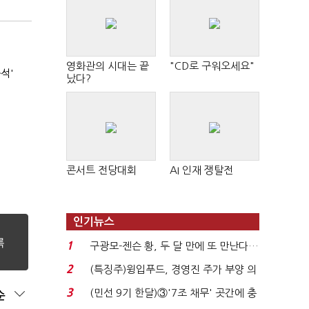
영화관의 시대는 끝
"CD로 구워오세요"
석'
났다?
콘서트 전당대회
AI 인재 쟁탈전
인기뉴스
1
구광모-젠슨 황, 두 달 만에 또 만난다…
로봇·AI 등 논...
2
(특징주)윙입푸드, 경영진 주가 부양 의
지에 상한가...
3
(민선 9기 한달)③'7조 채무' 곳간에 충
순