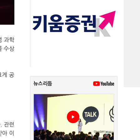
념 과학
을 수상
크게 공
뉴스리듬
. 관련
받아 이