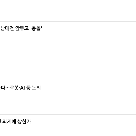
호남대전 앞두고 '충돌'
난다…로봇·AI 등 논의
양 의지에 상한가