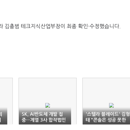
라 김충범 테크지식산업부장이 최종 확인·수정했습니다.
회
SK, AI반도체 개발 집
'스텔라 블레이드' 김형
재
중…계열 3사 합작법인
태 "콘솔은 성공 못한
자산 3배 커져
다? 그게 함정"