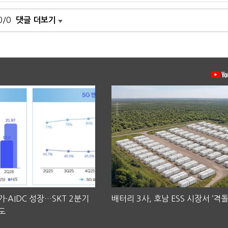
0/0
댓글 더보기
·AIDC 성장…SKT 2분기
배터리 3사, 호남 ESS 시장서 ‘격돌
도