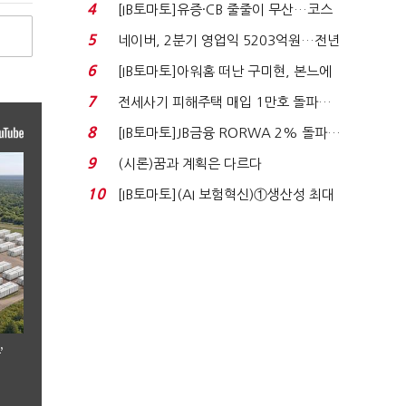
격…추미애, 20년...
4
[IB토마토]유증·CB 줄줄이 무산…코스
닥 벌점 급증에 ...
5
네이버, 2분기 영업익 5203억원…전년
비 0.2% 감소...
6
[IB토마토]아워홈 떠난 구미현, 본느에
340억 베팅…가...
7
전세사기 피해주택 매입 1만호 돌파…
누적 피해자 4만2...
8
[IB토마토]JB금융 RORWA 2% 돌파…
실적 견인은 은행 ...
9
(시론)꿈과 계획은 다르다
10
[IB토마토](AI 보험혁신)①생산성 최대
80% 개선…현실...
’