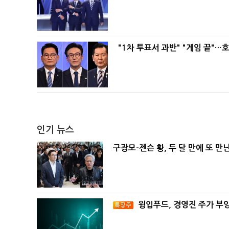
"1차 투표서 과반" "게임 끝"…
인기 뉴스
구광모-젠슨 황, 두 달 만에 또 만
윙입푸드, 경영진 주가 부