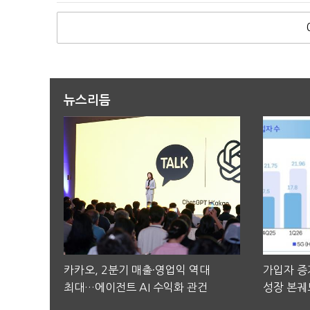
뉴스리듬
카카오, 2분기 매출·영업익 역대
가입자 증가
최대…에이전트 AI 수익화 관건
성장 본궤