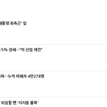
대통령 최측근' 입
5% 관세…"미 산업 재건"
돌파…누적 피해자 4만278명
뒤집힐 땐 '지지층 불복'