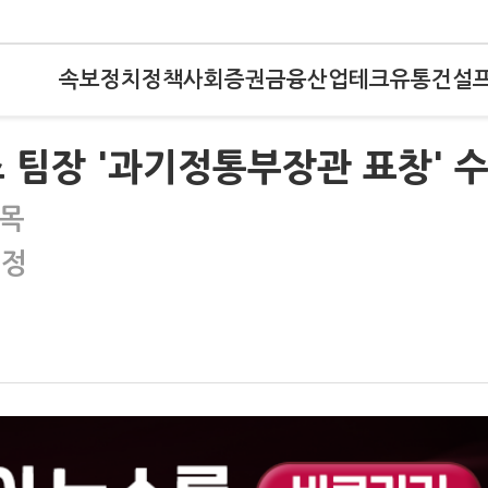
속보
정치
정책
사회
증권
금융
산업
테크
유통
건설
스 팀장 '과기정통부장관 표창' 
접목
인정