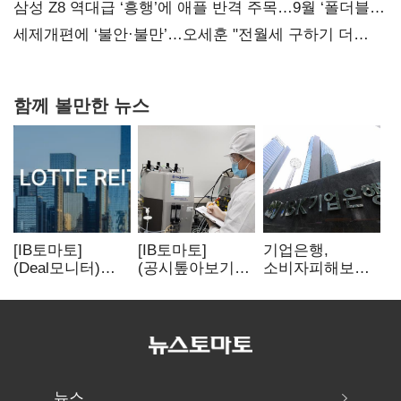
보내
삼성 Z8 역대급 ‘흥행’에 애플 반격 주목…9월 ‘폴더블
대전’
세제개편에 ‘불안·불만’…오세훈 "전월세 구하기 더
힘들어질 것"
함께 볼만한 뉴스
[IB토마토]
[IB토마토]
기업은행,
(Deal모니터)
(공시톺아보기)
소비자피해보상
롯데리츠, 회사채
투자판단 공시,
부실심사·
발행…빠듯한
무엇이 '중요한
보이스피싱 공시
유동성 차환으로
경영사항'일까
위반
대응
뉴스