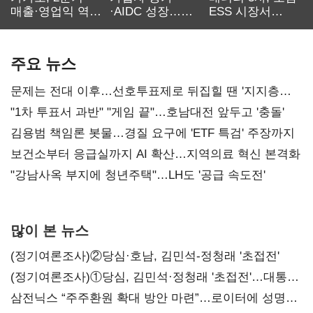
매출·영업익 역대
·AIDC 성장…
ESS 시장서
최대…에이전트
SKT 2분기 성장
‘격돌’
AI 수익화 관건
본궤도
주요 뉴스
문제는 전대 이후…선호투표제로 뒤집힐 땐 '지지층
불복'
"1차 투표서 과반" "게임 끝"…호남대전 앞두고 '충돌'
김용범 책임론 봇물…경질 요구에 'ETF 특검' 주장까지
보건소부터 응급실까지 AI 확산…지역의료 혁신 본격화
"강남사옥 부지에 청년주택"…LH도 '공급 속도전'
많이 본 뉴스
(정기여론조사)②당심·호남, 김민석-정청래 '초접전'
(정기여론조사)①당심, 김민석·정청래 '초접전'…대통령
지지도 '50% 아래로'(종합)
삼전닉스 “주주환원 확대 방안 마련”…로이터에 성명