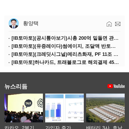
황양택
[IB토마토](공시톺아보기)시총 200억 밑돌면 관리종목…상폐 피하려면
[IB토마토](유증레이다)썸에이지, 조달액 반토막…시총 200억 못 넘으면 철회
[IB토마토](크레딧시그널)메리츠화재, PF 11조 노출…부동산 사업성 저하 우려
[IB토마토]하나카드, 트래블로그로 해외결제 45% 장악…카드이익은 제자리
뉴스리듬
카카오, 2분기
가입자 증가
배터리 3사, 호남