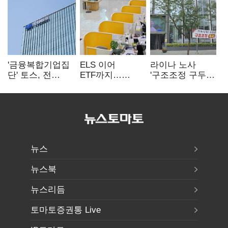
'금융복합기업집
ELS 이어
라이나 노사
단' 토스, 전
ETF까지…
'구조조정 구두
계열사 내부통제
고위험상품 판매
합의안' 도출
표준화
제동 걸린 은행
뉴스
뉴스북
뉴스리듬
토마토증권통 Live