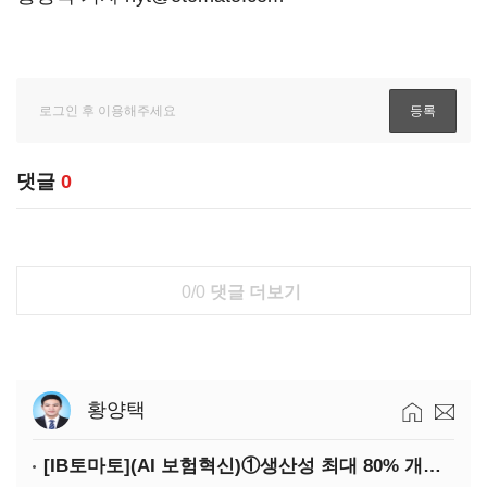
댓글
0
0/0
댓글 더보기
황양택
[IB토마토](AI 보험혁신)①생산성 최대 80% 개선…현실은 '실행 격차'