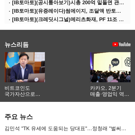
[IB토마토](공시톺아보기)시총 200억 밑돌면 관리종목…상폐 피하려면
[IB토마토](유증레이다)썸에이지, 조달액 반토막…시총 200억 못 넘으면 철회
[IB토마토](크레딧시그널)메리츠화재, PF 11조 노출…부동산 사업성 저하 우려
뉴스리듬
비트코인도
카카오, 2분기
국가자산으로…'
매출·영업익 역대
보관·평가·처분'
최대…에이전트
기준은 숙제
AI 수익화 관건
주요 뉴스
김민석 "TK 유세에 도움되는 당대표"…정청래 "벌써