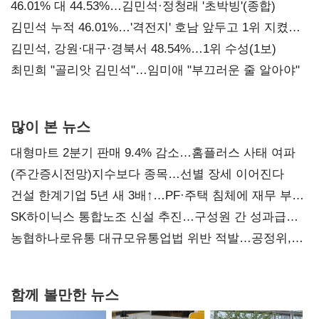
대표된 양 당직 배분"
46.01% 대 44.53%…김민석·정청래 '초박빙'(종합)
김민석 누적 46.01%…'격전지' 호남 앞두고 1위 지켰다
(2보)
김민석, 강원·대구·경북서 48.54%…1위 수성(1보)
최민희 "골리앗 김민석"…임미애 "부끄러운 줄 알아야"
많이 본 뉴스
대형마트 2분기 판매 9.4% 감소…홈플러스 사태 여파
(주간증시전망)지수보다 종목…선별 장세 이어진다
건설 한계기업 5년 새 3배↑…PF·주택 침체에 재무 부담
확대
SK하이닉스 통합노조 신설 추진…구성원 간 성과급
불만 확산
농협하나로유통 대규모유통업법 위반 적발…공정위,
과징금 4억6200만원 부과
함께 볼만한 뉴스