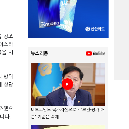
을 강조
 이스라
응을 시
뉴스리듬
의 방위
에 상당
강조했으
비트코인도 국가자산으로…'보관·평가·처
니다.
분' 기준은 숙제