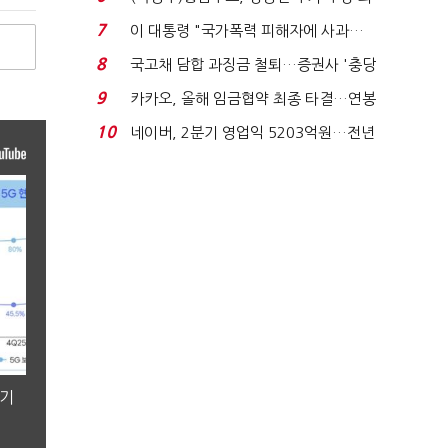
지에 상한가...
7
이 대통령 "국가폭력 피해자에 사과…
적극적 조사로 진...
8
국고채 담합 과징금 철퇴…증권사 '충당
금 폭탄' 우려...
9
카카오, 올해 임금협약 최종 타결…연봉
6.3% 인상·격려...
10
네이버, 2분기 영업익 5203억원…전년
비 0.2% 감소...
분기