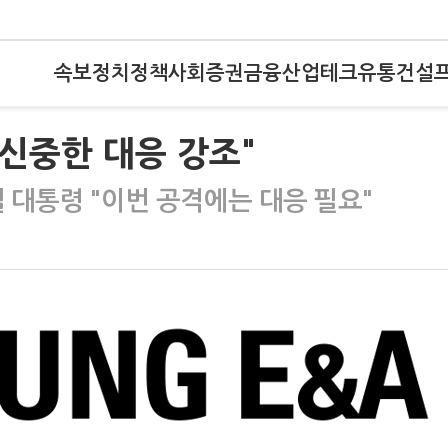
속보
정치
정책
사회
증권
금융
산업
테크
유통
건설
 신중한 대응 강조"
대통령 "이번 공격에는 대응 필요"