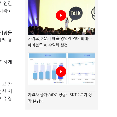
로 인한
것이라고
 입장을
카카오, 2분기 매출·영업익 역대 최대…
갈려 결
에이전트 AI 수익화 관건
신속하게
이고 잔
범한 시
가입자 증가·AIDC 성장…SKT 2분기 성
고 주장
장 본궤도