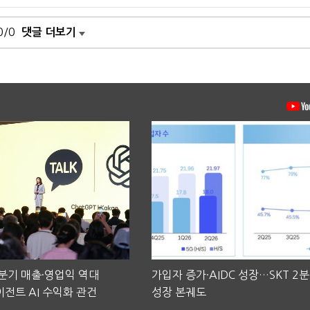
0/0
댓글 더보기
2분기 매출·영업익 역대
가입자 증가·AIDC 성장…SKT 2
전트 AI 수익화 관건
성장 본궤도