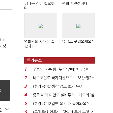
집다운 집이 필요하
편의점 전성시대
다
(정기여론조사)③2순위, 10명 중 4명 '송영길'…정청래 '한 자릿수'
영화관의 시대는 끝
"CD로 구워오세요"
(정기여론조사)④최고위원 최민희·박선원 '양강'…서미화·이성윤·임미애 뒤이어
났다?
인기뉴스
1
구광모-젠슨 황, 두 달 만에 또 만난다…
로봇·AI 등 논...
2
비트코인도 국가자산으로…'보관·평가·
처분' 기준은 ...
3
(현장+)"팔 생각 접고 호가 높여
요"…'덜 똘똘한 한 채' 20...
4
중국 이어 대만도 설비투자…메모리 ‘삼
국전쟁’
5
(현장+)"12일엔 물건 다 들어와요"…
순
빈 매대 채우며 문 연 ...
6
(특징주)윙입푸드, 경영진 주가 부양 의