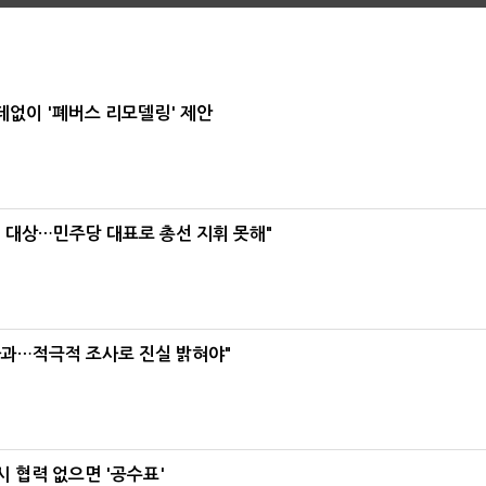
데없이 '폐버스 리모델링' 제안
택' 대상…민주당 대표로 총선 지휘 못해"
사과…적극적 조사로 진실 밝혀야"
 협력 없으면 '공수표'