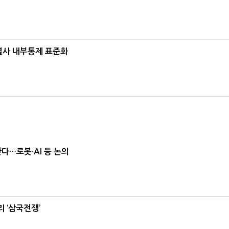
계열사 내부통제 표준화
난다…로봇·AI 등 논의
 ‘삼국전쟁’