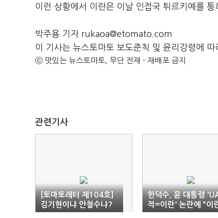
이런 상황에서 이란은 이날 인접국 튀르키예를 통해
박주용 기자 rukaoa@etomato.com
이 기사는 뉴스토마토 보도준칙 및 윤리강령에 따
ⓒ 맛있는 뉴스토마토, 무단 전재 - 재배포 금지
관련기사
[토마토레터 제104호]
한덕수, 윤 대통령 'U
김기현이냐 안철수냐?
적=이란' 논란에 "이란
국민의힘 전당대회 관전
중동의 큰 걱정거리"