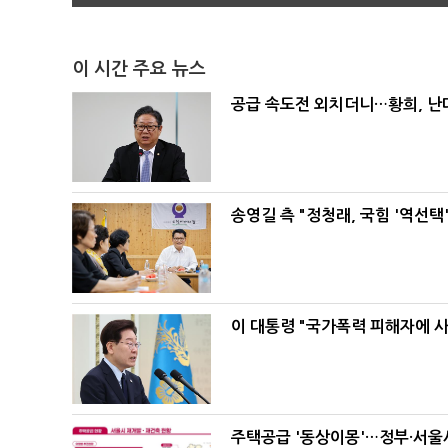
이 시간 주요 뉴스
공급 속도전 외치더니…황희, 난
송영길 측 "정청래, 국힘 '역선
이 대통령 "국가폭력 피해자에 
주택공급 '동상이몽'…정부·서울시