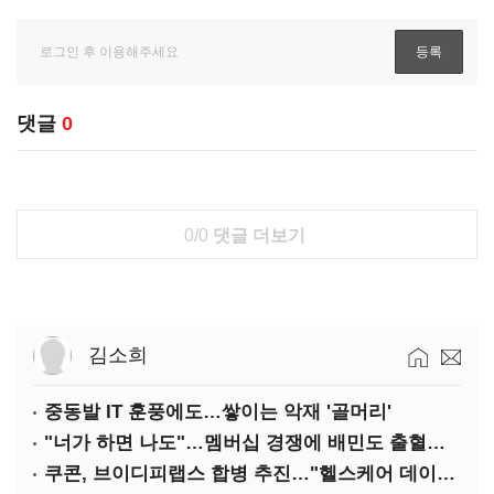
댓글
0
0/0
댓글 더보기
김소희
중동발 IT 훈풍에도…쌓이는 악재 '골머리'
"너가 하면 나도"…멤버십 경쟁에 배민도 출혈경쟁
쿠콘, 브이디피랩스 합병 추진…"헬스케어 데이터 플랫폼 확대"