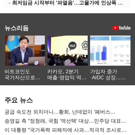
최저임금 시작부터 '파열음'…고물가에 인상폭 갈등
뉴스리듬
비트코인도
카카오, 2분기
가입자 증가
국가자산으로…'
매출·영업익 역대
·AIDC 성장…
보관·평가·처분'
최대…에이전트
SKT 2분기 성장
기준은 숙제
AI 수익화 관건
본궤도
주요 뉴스
공급 속도전 외치더니…황희, 난데없이 '폐버스
리모델링' 제안
송영길 측 "정청래, 국힘 '역선택' 대상…민주당 대표로
총선 지휘 못해"
이 대통령 "국가폭력 피해자에 사과…적극적 조사로