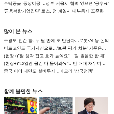
진실 밝혀야"
주택공급 '동상이몽'…정부·서울시 협력 없으면 '공수표'
'금융복합기업집단' 토스, 전 계열사 내부통제 표준화
많이 본 뉴스
구광모-젠슨 황, 두 달 만에 또 만난다…로봇·AI 등 논의
비트코인도 국가자산으로…'보관·평가·처분' 기준은
숙제
(현장+)"팔 생각 접고 호가 높여요"…'덜 똘똘한 한 채'
20억 키맞추기
(현장+)"12일엔 물건 다 들어와요"…빈 매대 채우며 문
연 홈플러스
중국 이어 대만도 설비투자…메모리 ‘삼국전쟁’
함께 볼만한 뉴스