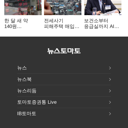
한 달 새 약
전세사기
보건소부터
140원
피해주택 매입
응급실까지 AI
급락…'역대급
1만호 돌파…
확산…지역의료
엔저'에 원화
누적 피해자
혁신 본격화
변곡점
4만278명
뉴스
뉴스북
뉴스리듬
토마토증권통 Live
IB토마토