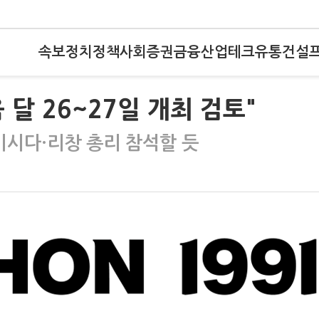
속보
정치
정책
사회
증권
금융
산업
테크
유통
건설
 달 26~27일 개최 검토"
기시다·리창 총리 참석할 듯