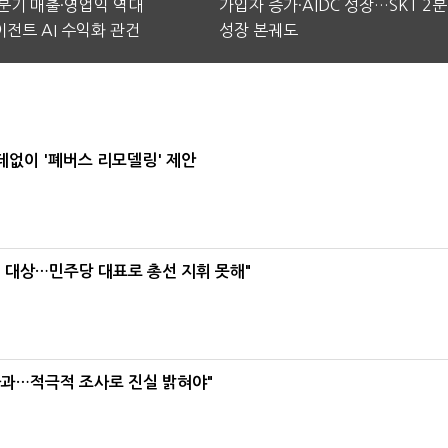
2분기 매출·영업익 역대
가입자 증가·AIDC 성장…SKT 2
전트 AI 수익화 관건
성장 본궤도
데없이 '폐버스 리모델링' 제안
택' 대상…민주당 대표로 총선 지휘 못해"
사과…적극적 조사로 진실 밝혀야"