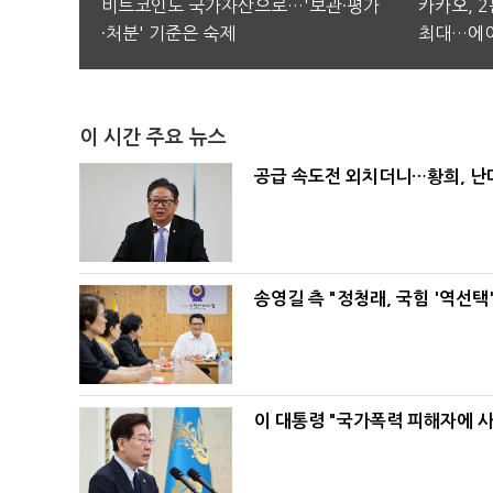
비트코인도 국가자산으로…'보관·평가
카카오, 
·처분' 기준은 숙제
최대…에이
이 시간 주요 뉴스
공급 속도전 외치더니…황희, 난
송영길 측 "정청래, 국힘 '역선
이 대통령 "국가폭력 피해자에 