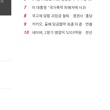
분기
지에 상한가...
7
이 대통령 "국가폭력 피해자에 사과…
적극적 조사로 진...
8
국고채 담합 과징금 철퇴…증권사 '충당
금 폭탄' 우려...
9
카카오, 올해 임금협약 최종 타결…연봉
6.3% 인상·격려...
10
네이버, 2분기 영업익 5203억원…전년
비 0.2% 감소...