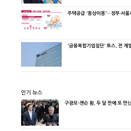
주택공급 '동상이몽'…정부·서울시
'금융복합기업집단' 토스, 전 
인기 뉴스
구광모-젠슨 황, 두 달 만에 또 만