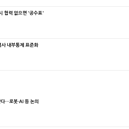
 협력 없으면 '공수표'
계열사 내부통제 표준화
난다…로봇·AI 등 논의