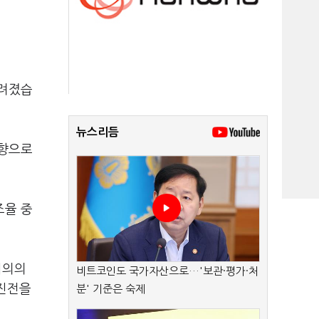
알려졌습
뉴스리듬
방향으로
조율 중
회의의
비트코인도 국가자산으로…'보관·평가·처
 진전을
분' 기준은 숙제