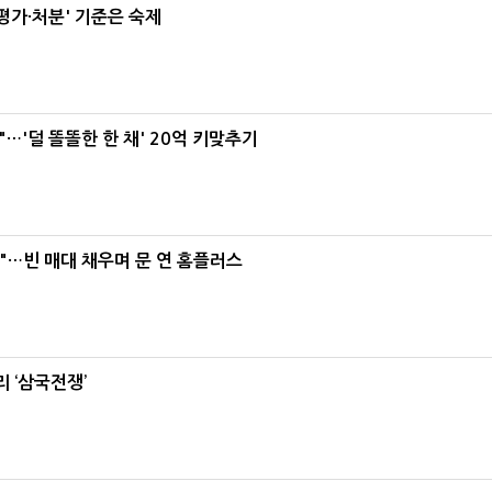
가·처분' 기준은 숙제
"…'덜 똘똘한 한 채' 20억 키맞추기
요"…빈 매대 채우며 문 연 홈플러스
 ‘삼국전쟁’