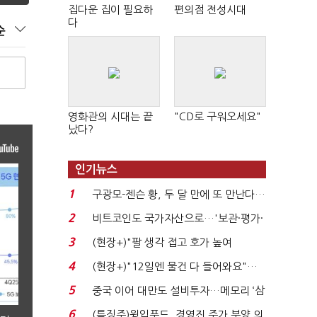
집다운 집이 필요하
편의점 전성시대
다
순
영화관의 시대는 끝
"CD로 구워오세요"
났다?
인기뉴스
1
구광모-젠슨 황, 두 달 만에 또 만난다…
로봇·AI 등 논...
2
비트코인도 국가자산으로…'보관·평가·
처분' 기준은 ...
3
(현장+)"팔 생각 접고 호가 높여
요"…'덜 똘똘한 한 채' 20...
4
(현장+)"12일엔 물건 다 들어와요"…
빈 매대 채우며 문 연 ...
5
중국 이어 대만도 설비투자…메모리 ‘삼
국전쟁’
6
(특징주)윙입푸드, 경영진 주가 부양 의