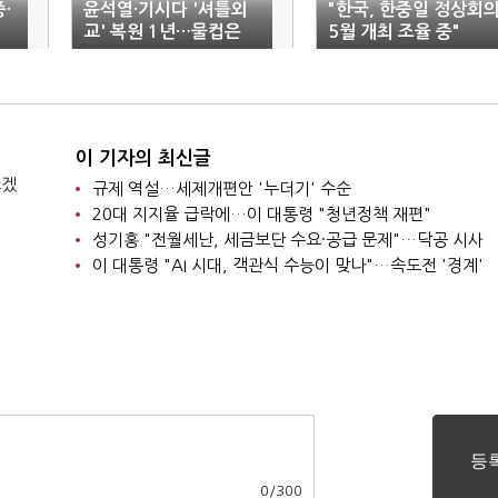
·
윤석열·기시다 '셔틀외
"한국, 한중일 정상회
교' 복원 1년…물컵은
5월 개최 조율 중"
여전히 절반만
이 기자의 최신글
쓰겠
규제 역설…세제개편안 '누더기' 수순
20대 지지율 급락에…이 대통령 "청년정책 재편"
성기홍 "전월세난, 세금보단 수요·공급 문제"…닥공 시사
이 대통령 "AI 시대, 객관식 수능이 맞나"…속도전 '경계'
0
/
300