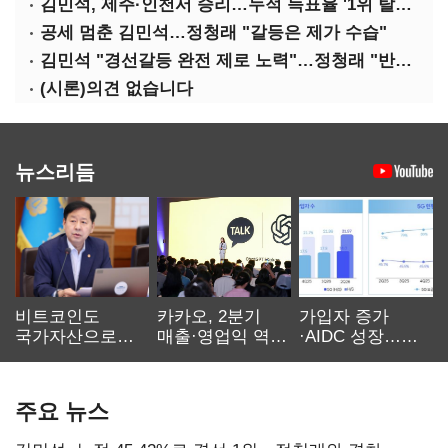
김민석, 제주·인천서 승리…누적 득표율 '1위 탈환'(종합)
공세 멈춘 김민석…정청래 "갈등은 제가 수습"
김민석 "경선갈등 완전 제로 노력"…정청래 "반명 공세 사과부터"
(시론)의견 없습니다
뉴스리듬
비트코인도
카카오, 2분기
가입자 증가
국가자산으로…'
매출·영업익 역대
·AIDC 성장…
보관·평가·처분'
최대…에이전트
SKT 2분기 성장
기준은 숙제
AI 수익화 관건
본궤도
주요 뉴스