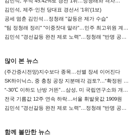
김민석, 누적 45.42%로 경선 1위…정청래와 격차
0.86%p(2보)
김민석, 제주·인천 당대표 경선서 '1위'(1보)
공세 멈춘 김민석…정청래 "갈등은 제가 수습"
"팀 정청래 정리" "이중잣대 말라"…민주 최고위원 계파
다툼 격화
김민석 "경선갈등 완전 제로 노력"…정청래 "반명 공세
사과부터"
많이 본 뉴스
(주간증시전망)지수보다 종목…선별 장세 이어진다
SK하이닉스, 중 충칭 공장 지분매각 검토?…“확정된 바
없어”
“-30℃ 이하도 난방 거뜬”…삼성, 미 국립연구소와 개발
협력
전국 기름값 12주 연속 하락…서울 휘발윳값 1909원
김민석 "경선갈등 완전 제로 노력"…정청래 "반명 공세
사과부터"
함께 볼만한 뉴스