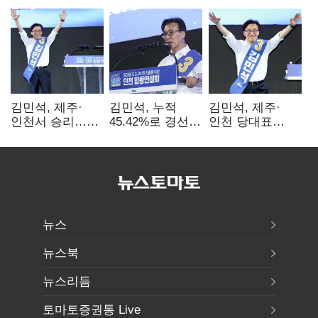
김민석, 제주·
김민석, 누적
김민석, 제주·
인천서 승리…
45.42%로 경선
인천 당대표
누적 득표율 '1위
1위…정청래와
경선서 '1위'(1보)
탈환'(종합)
격차
0.86%p(2보)
뉴스
뉴스북
뉴스리듬
토마토증권통 Live