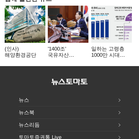
(인사)
'1400조'
일하는 고령층
해양환경공단
국유자산
1000만 시대
통합관리…
"73.6세까지 근로
반도체 넘어
희망"…'은퇴
주력산업
없는 노후'
구조혁신
본격화
뉴스
뉴스북
뉴스리듬
토마토증권통 Live