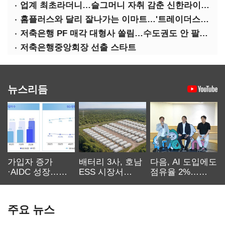
업계 최초라더니…슬그머니 자취 감춘 신한라이프 ‘상속증여연구소’
홈플러스와 달리 잘나가는 이마트…'트레이더스 삼성카드' 주목
저축은행 PF 매각 대형사 쏠림…수도권도 안 팔린다
저축은행중앙회장 선출 스타트
뉴스리듬
가입자 증가
배터리 3사, 호남
다음, AI 도입에도
·AIDC 성장…
ESS 시장서
점유율 2%…
SKT 2분기 성장
‘격돌’
에이전트
본궤도
차별화가 관건
주요 뉴스