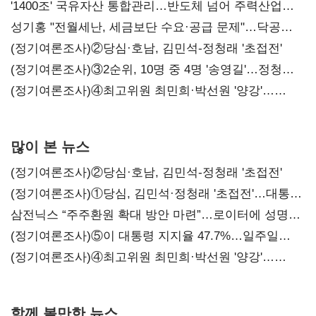
'1400조' 국유자산 통합관리…반도체 넘어 주력산업
구조혁신
성기홍 "전월세난, 세금보단 수요·공급 문제"…닥공
시사
(정기여론조사)②당심·호남, 김민석-정청래 '초접전'
(정기여론조사)③2순위, 10명 중 4명 '송영길'…정청래
'한 자릿수'
(정기여론조사)④최고위원 최민희·박선원 '양강'…
서미화·이성윤·임미애 뒤이어
많이 본 뉴스
(정기여론조사)②당심·호남, 김민석-정청래 '초접전'
(정기여론조사)①당심, 김민석·정청래 '초접전'…대통령
지지도 '50% 아래로'(종합)
삼전닉스 “주주환원 확대 방안 마련”…로이터에 성명
보내
(정기여론조사)⑤이 대통령 지지율 47.7%…일주일
만에 다시 40%대
(정기여론조사)④최고위원 최민희·박선원 '양강'…
서미화·이성윤·임미애 뒤이어
함께 볼만한 뉴스