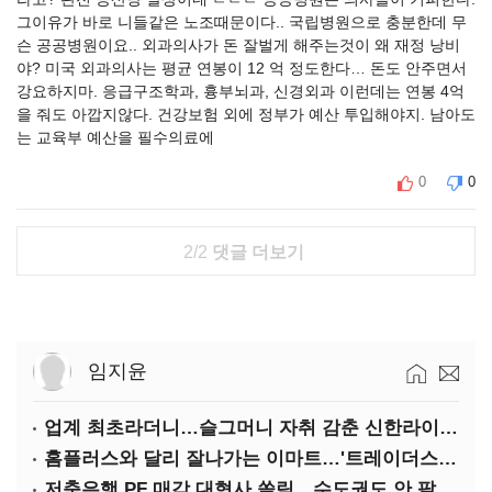
그이유가 바로 니들같은 노조때문이다.. 국립병원으로 충분한데 무
슨 공공병원이요.. 외과의사가 돈 잘벌게 해주는것이 왜 재정 낭비
야? 미국 외과의사는 평균 연봉이 12 억 정도한다… 돈도 안주면서
강요하지마. 응급구조학과, 흉부뇌과, 신경외과 이런데는 연봉 4억
을 줘도 아깝지않다. 건강보험 외에 정부가 예산 투입해야지. 남아도
는 교육부 예산을 필수의료에
0
0
2/2
댓글 더보기
임지윤
업계 최초라더니…슬그머니 자취 감춘 신한라이프 ‘상속증여연구소’
홈플러스와 달리 잘나가는 이마트…'트레이더스 삼성카드' 주목
저축은행 PF 매각 대형사 쏠림…수도권도 안 팔린다