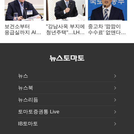
보건소부터
"강남사옥 부지에
중고차 '깜깜이
응급실까지 AI
청년주택"…LH도
수수료' 없앤다…
확산…지역의료
'공급 속도전'
7일 내 중대하자
혁신 본격화
생기면 환불
뉴스
뉴스북
뉴스리듬
토마토증권통 Live
IB토마토