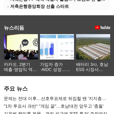
저축은행중앙회장 선출 스타트
뉴스리듬
카카오, 2분기
가입자 증가
배터리 3사, 호남
매출·영업익 역대
·AIDC 성장…
ESS 시장서
최대…에이전트
SKT 2분기 성장
‘격돌’
AI 수익화 관건
본궤도
주요 뉴스
문제는 전대 이후…선호투표제로 뒤집힐 땐 '지지층
불복'
"1차 투표서 과반" "게임 끝"…호남대전 앞두고 '충돌'
김용범 책임론 봇물…경질 요구에 'ETF 특검' 주장까지