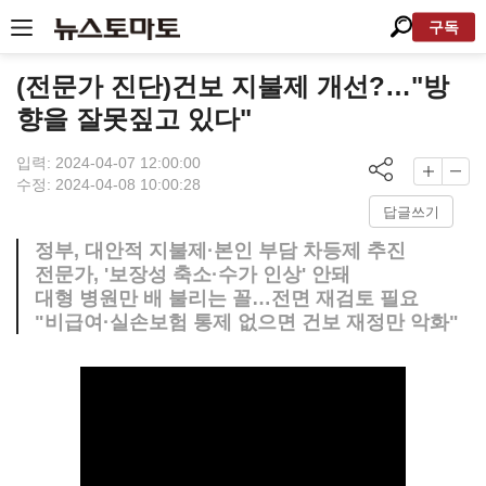
구독
(전문가 진단)건보 지불제 개선?…"방
향을 잘못짚고 있다"
입력: 2024-04-07 12:00:00
수정: 2024-04-08 10:00:28
답글쓰기
정부, 대안적 지불제·본인 부담 차등제 추진
전문가, '보장성 축소·수가 인상' 안돼
대형 병원만 배 불리는 꼴…전면 재검토 필요
"비급여·실손보험 통제 없으면 건보 재정만 악화"