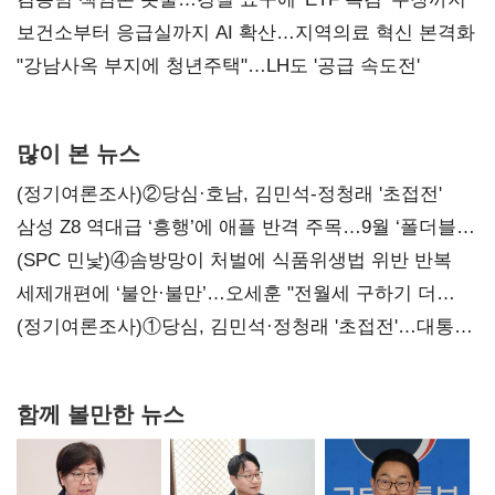
보건소부터 응급실까지 AI 확산…지역의료 혁신 본격화
"강남사옥 부지에 청년주택"…LH도 '공급 속도전'
많이 본 뉴스
(정기여론조사)②당심·호남, 김민석-정청래 '초접전'
삼성 Z8 역대급 ‘흥행’에 애플 반격 주목…9월 ‘폴더블
대전’
(SPC 민낯)④솜방망이 처벌에 식품위생법 위반 반복
세제개편에 ‘불안·불만’…오세훈 "전월세 구하기 더
힘들어질 것"
(정기여론조사)①당심, 김민석·정청래 '초접전'…대통령
지지도 '50% 아래로'(종합)
함께 볼만한 뉴스