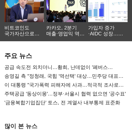
비트코인도
카카오, 2분기
가입자 증가
국가자산으로…'
매출·영업익 역대
·AIDC 성장…
보관·평가·처분'
최대…에이전트
SKT 2분기 성장
기준은 숙제
AI 수익화 관건
본궤도
주요 뉴스
공급 속도전 외치더니…황희, 난데없이 '폐버스
리모델링' 제안
송영길 측 "정청래, 국힘 '역선택' 대상…민주당 대표로
총선 지휘 못해"
이 대통령 "국가폭력 피해자에 사과…적극적 조사로
진실 밝혀야"
주택공급 '동상이몽'…정부·서울시 협력 없으면 '공수표'
'금융복합기업집단' 토스, 전 계열사 내부통제 표준화
많이 본 뉴스