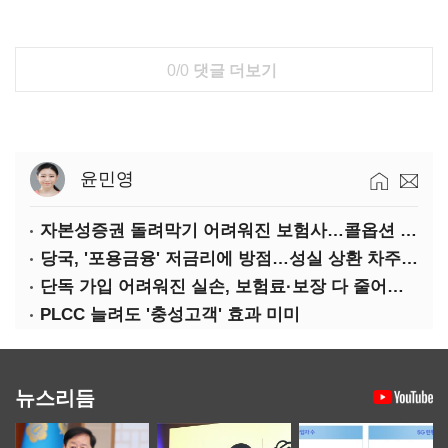
0/0
댓글 더보기
윤민영
자본성증권 돌려막기 어려워진 보험사…콜옵션 부담 급증
당국, '포용금융' 저금리에 방점…성실 상환 차주는 '역차별'
단독 가입 어려워진 실손, 보험료·보장 다 줄어든 5세대는?
PLCC 늘려도 '충성고객' 효과 미미
뉴스리듬