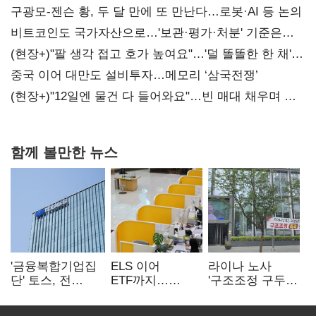
구광모-젠슨 황, 두 달 만에 또 만난다…로봇·AI 등 논의
비트코인도 국가자산으로…'보관·평가·처분' 기준은
숙제
(현장+)"팔 생각 접고 호가 높여요"…'덜 똘똘한 한 채'
20억 키맞추기
중국 이어 대만도 설비투자…메모리 ‘삼국전쟁’
(현장+)"12일엔 물건 다 들어와요"…빈 매대 채우며 문
연 홈플러스
함께 볼만한 뉴스
'금융복합기업집
ELS 이어
라이나 노사
단' 토스, 전
ETF까지…
'구조조정 구두
계열사 내부통제
고위험상품 판매
합의안' 도출
표준화
제동 걸린 은행