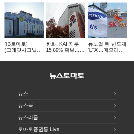
[IB토마토]
한화, KAI 지분
뉴노멀 된 반도체
(크레딧시그널)
15.89% 확보…
‘LTA’…메모리
지엔씨에너지, AI
기업결합심사
3사, 2030년까지
데이터센터 타고
신청 예정
54조 선불 계약
외형 확대
뉴스
뉴스북
뉴스리듬
토마토증권통 Live