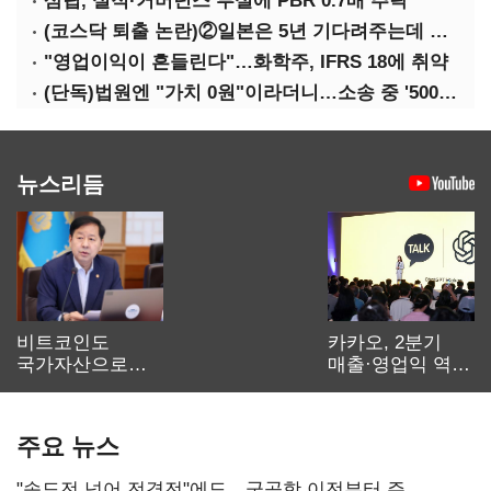
삼립, 실적·거버넌스 부실에 PBR 0.7배 추락
(코스닥 퇴출 논란)②일본은 5년 기다려주는데 우리는 당장 퇴출?…시간만으론 부족한 코스닥 구하기
"영업이익이 흔들린다"…화학주, IFRS 18에 취약
(단독)법원엔 "가치 0원"이라더니…소송 중 '500원 유증' 강행한 라인게임즈
뉴스리듬
비트코인도
카카오, 2분기
국가자산으로…'
매출·영업익 역대
보관·평가·처분'
최대…에이전트
기준은 숙제
AI 수익화 관건
주요 뉴스
"속도전 넘어 전격전"에도…군공항 이전부터 주