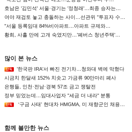
52시간까지 '뇌관'
호남은 '김민석' 서울·경기는 '정청래'…최종 승자는
'안갯속'
여야 재검토 놓고 충돌하는 사이…선관위 "투표자 수
오차 당연"
"서울 등록임대 84%비아파트…아파트 규제와
달리해야"
황희, 사흘 만에 고개 숙였지만…'폐버스 청년주택'
후폭풍
많이 본 뉴스
'한국판 IRA'서 빠진 전기차…청와대 벽에 막혔다
시금치 한달새 152% 치솟고 가금류 90만마리 폐사
은행들, 인천·전남·경북 57조 금고 쟁탈전
정부 믿었는데…임대사업자 "세금 더 내라" 분통
‘구금 사태’ 현대차 HMGMA, 미 재향군인 채용
확대로 분위기 반전
함께 볼만한 뉴스