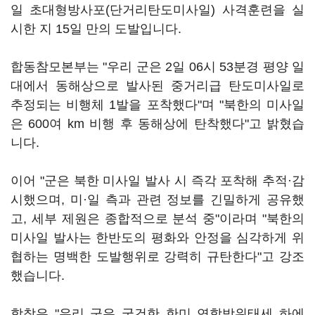
일 초대형방사포(단거리탄도미사일) 사격훈련을 실
시한 지 15일 만의 도발입니다.
합동참모본부는 "우리 군은 2일 06시 53분경 평양 일
대에서 동해상으로 발사된 중거리급 탄도미사일로
추정되는 비행체 1발을 포착했다"며 "북한의 미사일
은 600여 km 비행 후 동해상에 탄착했다"고 밝혔습
니다.
이어 "군은 북한 미사일 발사 시 즉각 포착해 추적·감
시했으며, 미·일 측과 관련 정보를 긴밀하게 공유했
고, 세부 제원은 종합적으로 분석 중"이라며 "북한의
미사일 발사는 한반도의 평화와 안정을 심각하게 위
협하는 명백한 도발행위로 강력히 규탄한다"고 강조
했습니다.
합참은 "우리 군은 굳건한 한미 연합방위태세 하에