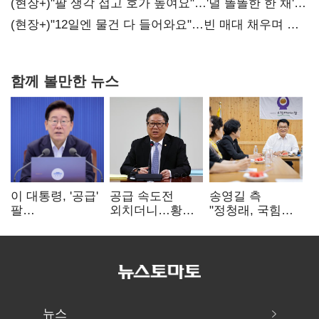
(현장+)"팔 생각 접고 호가 높여요"…'덜 똘똘한 한 채'
20억 키맞추기
(현장+)"12일엔 물건 다 들어와요"…빈 매대 채우며 문
연 홈플러스
함께 볼만한 뉴스
이 대통령, '공급'
공급 속도전
송영길 측
팔
외치더니…황희,
"정청래, 국힘
걷어붙였는데…
난데없이 '폐버스
'역선택' 대상…
여 내부선
리모델링' 제안
민주당 대표로
'부동산
총선 지휘 못해"
망언'(종합)
뉴스