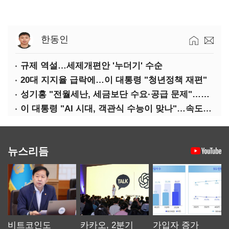
한동인
규제 역설…세제개편안 '누더기' 수순
20대 지지율 급락에…이 대통령 "청년정책 재편"
성기홍 "전월세난, 세금보단 수요·공급 문제"…닥공 시사
이 대통령 "AI 시대, 객관식 수능이 맞나"…속도전 '경계'
뉴스리듬
비트코인도
카카오, 2분기
가입자 증가