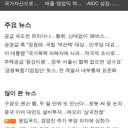
국가자산으로…'
매출·영업익 역대
·AIDC 성장…
보관·평가·처분'
최대…에이전트
SKT 2분기 성장
기준은 숙제
AI 수익화 관건
본궤도
주요 뉴스
공급 속도전 외치더니…황희, 난데없이 '폐버스
리모델링' 제안
송영길 측 "정청래, 국힘 '역선택' 대상…민주당 대표로
총선 지휘 못해"
이 대통령 "국가폭력 피해자에 사과…적극적 조사로
진실 밝혀야"
주택공급 '동상이몽'…정부·서울시 협력 없으면 '공수표'
'금융복합기업집단' 토스, 전 계열사 내부통제 표준화
많이 본 뉴스
구광모-젠슨 황, 두 달 만에 또 만난다…로봇·AI 등 논의
중국 이어 대만도 설비투자…메모리 ‘삼국전쟁’
윙입푸드, 경영진 주가 부양 의지에 상한가