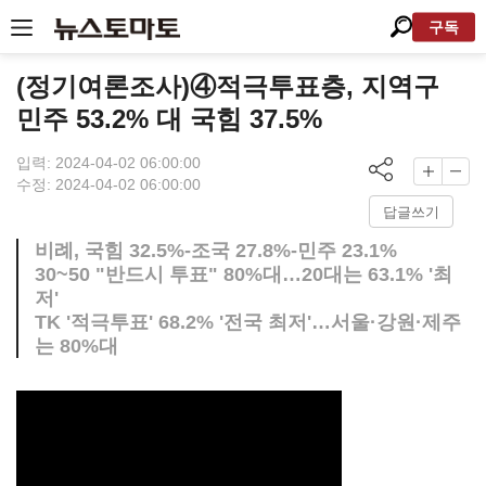
구독
(정기여론조사)④적극투표층, 지역구
민주 53.2% 대 국힘 37.5%
입력: 2024-04-02 06:00:00
수정: 2024-04-02 06:00:00
답글쓰기
비례, 국힘 32.5%-조국 27.8%-민주 23.1%
30~50 "반드시 투표" 80%대…20대는 63.1% '최
저'
TK '적극투표' 68.2% '전국 최저'…서울·강원·제주
는 80%대