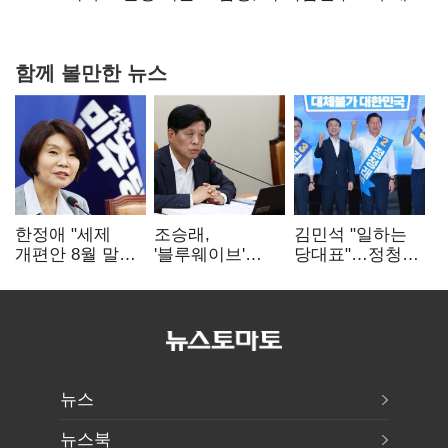
협력
함께 볼만한 뉴스
한정애 "세제
조승래,
김민석 "일하는
개편안 8월 말
'블루웨이브'
당대표"…정청래
정리…부동산
개인정보 유출
"의리가 제일
공급도 논의"
사과 "무거운
중요"
책임 통감"
뉴스
뉴스북