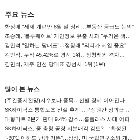
기준은 숙제
AI 수익화 관건
본궤도
주요 뉴스
한정애 "세제 개편안 8월 말 정리…부동산 공급도 논의"
조승래, '블루웨이브' 개인정보 유출 사과 "무거운 책임
통감"
김민석 "일하는 당대표"…정청래 "의리가 제일 중요"
김민석, 누적 45.42%로 경선 1위…정청래와 격차
0.86%p(2보)
김민석, 제주·인천 당대표 경선서 '1위'(1보)
많이 본 뉴스
(주간증시전망)지수보다 종목…선별 장세 이어진다
SK하이닉스 통합노조 신설 추진…구성원간 성과급
불만 확산
대형마트 2분기 판매 9.4% 감소…홈플러스 사태 여파
SK하이닉스, 중 충칭 공장 지분매각 검토?…“확정된 바
없어”
“-30℃ 이하도 난방 거뜬”…삼성, 미 국립연구소와 개발