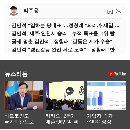
박주용
김민석 "일하는 당대표"…정청래 "의리가 제일 중요"
김민석, 제주·인천서 승리…누적 득표율 '1위 탈환'(종합)
공세 멈춘 김민석…정청래 "갈등은 제가 수습"
김민석 "경선갈등 완전 제로 노력"…정청래 "반명 공세 사과부터"
뉴스리듬
비트코인도
카카오, 2분기
가입자 증가
국가자산으로…'
매출·영업익 역대
·AIDC 성장…
보관·평가·처분'
최대…에이전트
SKT 2분기 성장