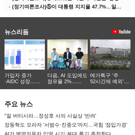
(정기여론조사)⑤이 대통령 지지율 47.7%…일주일 만에 다시 40%대
뉴스리듬
가입자 증가
다음, AI 도입에도
메가특구 ‘주
·AIDC 성장…
점유율 2%…
52시간제 예외’
SKT 2분기 성장
에이전트
고개…
본궤도
차별화가 관건
반도체업계 촉각
주요 뉴스
"잘 버티시라…정성호 사의 사실상 '반려'
장동혁도 모라자 '서범수·진종오'까지…국힘 '점입가경'
AI가 병역의무자 입영 시기·부대·특기 추천한다