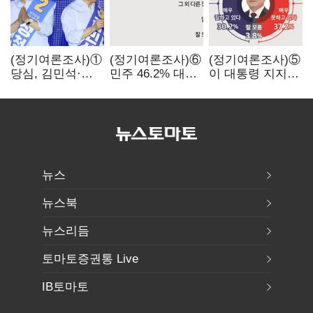
(정기여론조사)①
(정기여론조사)⑥
(정기여론조사)⑤
당심, 김민석·
민주 46.2% 대
이 대통령 지지율
정청래 '초접전'…
국힘 31.0%…
47.7%…일주일
대통령 지지도
오차범위 밖 격차
만에 다시 40%대
'50%
'유지'
아래로'(종합)
뉴스
뉴스북
뉴스리듬
토마토증권통 Live
IB토마토