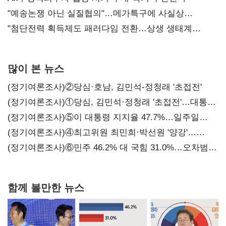
"예송논쟁 아닌 실질협의"…메가특구에 사실상
'노동유연화'
"첨단전력 획득제도 패러다임 전환…상생 생태계
조성해 대체불가 K-방산 도약"
많이 본 뉴스
(정기여론조사)②당심·호남, 김민석-정청래 '초접전'
(정기여론조사)①당심, 김민석·정청래 '초접전'…대통령
지지도 '50% 아래로'(종합)
(정기여론조사)⑤이 대통령 지지율 47.7%…일주일
만에 다시 40%대
(정기여론조사)④최고위원 최민희·박선원 '양강'…
서미화·이성윤·임미애 뒤이어
(정기여론조사)⑥민주 46.2% 대 국힘 31.0%…오차범위
밖 격차 '유지'
함께 볼만한 뉴스