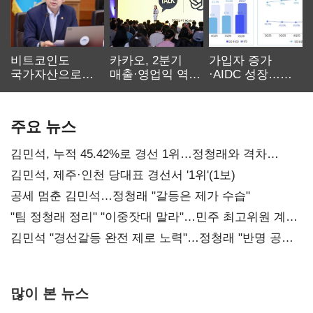
비트코인도
카카오, 2분기
가입자 증가
국가자산으로…'
매출·영업익 역대
·AIDC 성장…
보관·평가·처분'
최대…에이전트
SKT 2분기 성장
기준은 숙제
AI 수익화 관건
본궤도
주요 뉴스
김민석, 누적 45.42%로 경선 1위…정청래와 격차
0.86%p(2보)
김민석, 제주·인천 당대표 경선서 '1위'(1보)
공세 멈춘 김민석…정청래 "갈등은 제가 수습"
"팀 정청래 정리" "이중잣대 말라"…민주 최고위원 계파
다툼 격화
김민석 "경선갈등 완전 제로 노력"…정청래 "반명 공세
사과부터"
많이 본 뉴스