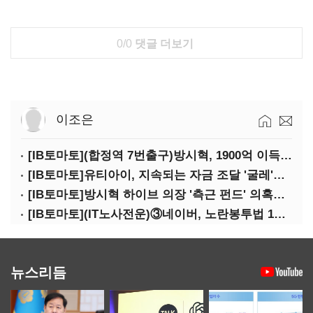
0/0
댓글 더보기
이조은
[IB토마토](합정역 7번출구)방시혁, 1900억 이득 논란…하이브 상장 진실은?
[IB토마토]유티아이, 지속되는 자금 조달 '굴레'…부채 리스크 고조
[IB토마토]방시혁 하이브 의장 '측근 펀드' 의혹…실상은 해외 투자 무산
[IB토마토](IT노사전운)③네이버, 노란봉투법 1호 되나…관건은 '진짜 주인'
뉴스리듬