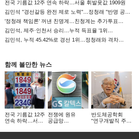
전국 기름값 12주 연속 하락…서울 휘발윳값 1909원
김민석 "경선갈등 완전 제로 노력"…정청래 "반명 공세
사과부터"
'정청래 책임론' 꺼낸 친명계…친청계는 추가투표
때리기
김민석, 제주·인천서 승리…누적 득표율 '1위
탈환'(종합)
김민석, 누적 45.42%로 경선 1위…정청래와 격차
0.86%p(2보)
함께 볼만한 뉴스
전국 기름값 12주
전쟁에 원유
반도체공학회
연속 하락…서울
공급망
“연구개발직 주
휘발윳값 1909원
흔들리자…K-
52시간제
정유, 에너지안보
개선해야”