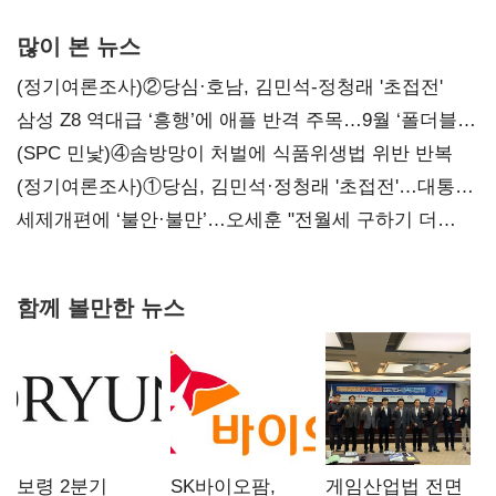
많이 본 뉴스
(정기여론조사)②당심·호남, 김민석-정청래 '초접전'
삼성 Z8 역대급 ‘흥행’에 애플 반격 주목…9월 ‘폴더블
대전’
(SPC 민낯)④솜방망이 처벌에 식품위생법 위반 반복
(정기여론조사)①당심, 김민석·정청래 '초접전'…대통령
지지도 '50% 아래로'(종합)
세제개편에 ‘불안·불만’…오세훈 "전월세 구하기 더
힘들어질 것"
함께 볼만한 뉴스
보령 2분기
SK바이오팜,
게임산업법 전면