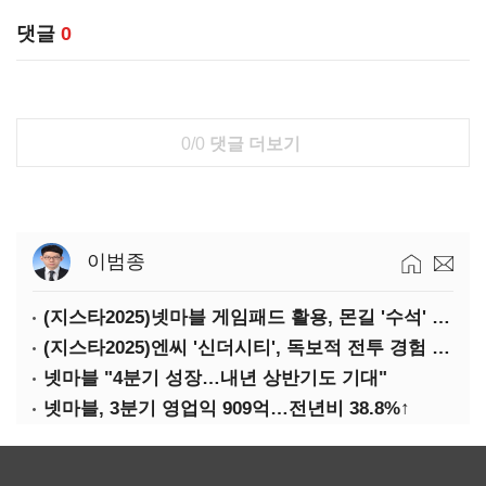
댓글
0
0/0
댓글 더보기
이범종
(지스타2025)넷마블 게임패드 활용, 몬길 '수석' 7대죄 '차석'
(지스타2025)엔씨 '신더시티', 독보적 전투 경험 필요
넷마블 "4분기 성장…내년 상반기도 기대"
넷마블, 3분기 영업익 909억…전년비 38.8%↑