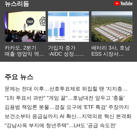
뉴스리듬
카카오, 2분기
가입자 증가
배터리 3사, 호남
매출·영업익 역대
·AIDC 성장…
ESS 시장서
최대…에이전트
SKT 2분기 성장
‘격돌’
AI 수익화 관건
본궤도
주요 뉴스
문제는 전대 이후…선호투표제로 뒤집힐 땐 '지지층
불복'
"1차 투표서 과반" "게임 끝"…호남대전 앞두고 '충돌'
김용범 책임론 봇물…경질 요구에 'ETF 특검' 주장까지
보건소부터 응급실까지 AI 확산…지역의료 혁신 본격화
"강남사옥 부지에 청년주택"…LH도 '공급 속도전'