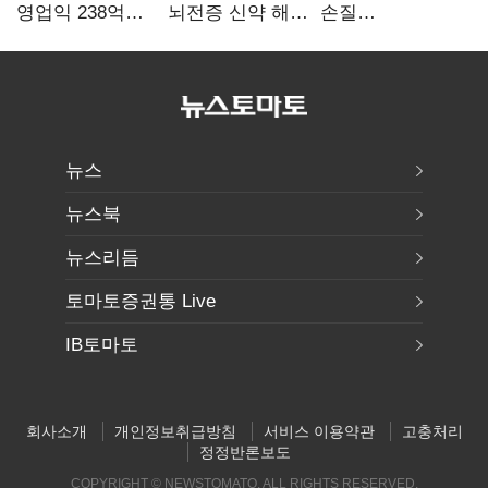
영업익 238억…
뇌전증 신약 해외
손질
전년 대비 6.2%↓
흥행 발판…
공감대…"낡은
차세대 신약 개발
규제 걷고
속도
안전장치 촘촘히
해야"
뉴스
뉴스북
뉴스리듬
토마토증권통 Live
IB토마토
회사소개
개인정보취급방침
서비스 이용약관
고충처리
정정반론보도
COPYRIGHT © NEWSTOMATO. ALL RIGHTS RESERVED.