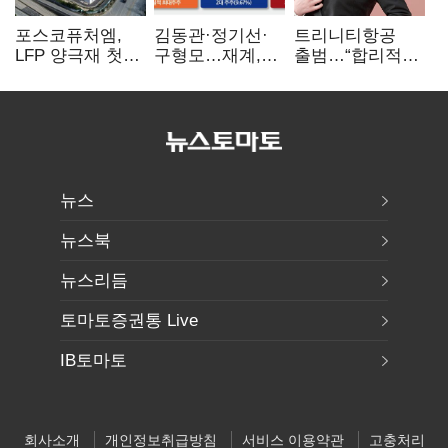
포스코퓨처엠,
김동관·정기선·
트리니티항공
LFP 양극재 첫
구형모…재계,
출범…“합리적
대규모 공급…
1980년대생
가격·기대 이상
ESS 시장 공략
전성시대
서비스로 승부”
뉴스
뉴스북
뉴스리듬
토마토증권통 Live
IB토마토
회사소개
개인정보취급방침
서비스 이용약관
고충처리