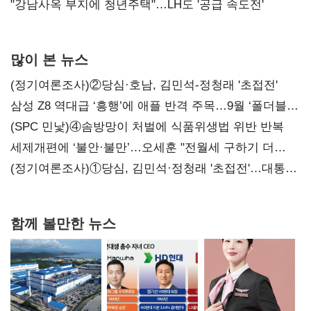
"강남사옥 부지에 청년주택"…LH도 '공급 속도전'
많이 본 뉴스
(정기여론조사)②당심·호남, 김민석-정청래 '초접전'
삼성 Z8 역대급 ‘흥행’에 애플 반격 주목…9월 ‘폴더블
대전’
(SPC 민낯)④솜방망이 처벌에 식품위생법 위반 반복
세제개편에 ‘불안·불만’…오세훈 "전월세 구하기 더
힘들어질 것"
(정기여론조사)①당심, 김민석·정청래 '초접전'…대통령
지지도 '50% 아래로'(종합)
함께 볼만한 뉴스