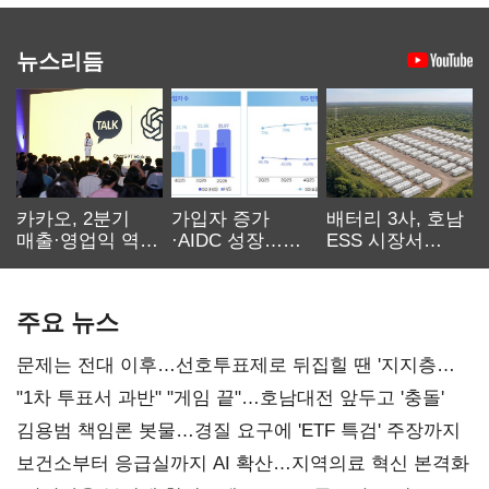
뉴스리듬
카카오, 2분기
가입자 증가
배터리 3사, 호남
매출·영업익 역대
·AIDC 성장…
ESS 시장서
최대…에이전트
SKT 2분기 성장
‘격돌’
AI 수익화 관건
본궤도
주요 뉴스
문제는 전대 이후…선호투표제로 뒤집힐 땐 '지지층
불복'
"1차 투표서 과반" "게임 끝"…호남대전 앞두고 '충돌'
김용범 책임론 봇물…경질 요구에 'ETF 특검' 주장까지
보건소부터 응급실까지 AI 확산…지역의료 혁신 본격화