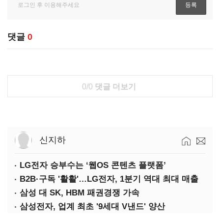
댓글
0
0/0
댓글 더보기
신지하
LG전자 승부수는 ‘웹OS 콘텐츠 플랫폼’
B2B·구독 '활활'…LG전자, 1분기 역대 최대 매출
삼성 대 SK, HBM 패권경쟁 가속
삼성전자, 업계 최초 '9세대 V낸드' 양산