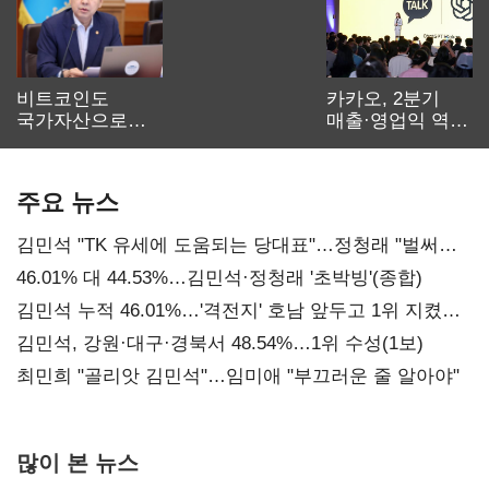
비트코인도
카카오, 2분기
국가자산으로…'
매출·영업익 역대
보관·평가·처분'
최대…에이전트
기준은 숙제
AI 수익화 관건
주요 뉴스
김민석 "TK 유세에 도움되는 당대표"…정청래 "벌써
대표된 양 당직 배분"
46.01% 대 44.53%…김민석·정청래 '초박빙'(종합)
김민석 누적 46.01%…'격전지' 호남 앞두고 1위 지켰다
(2보)
김민석, 강원·대구·경북서 48.54%…1위 수성(1보)
최민희 "골리앗 김민석"…임미애 "부끄러운 줄 알아야"
많이 본 뉴스