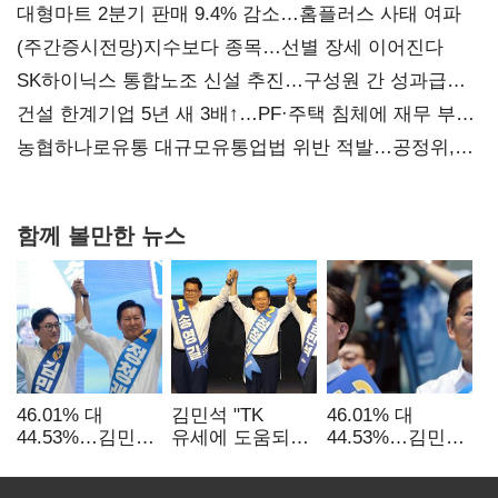
대형마트 2분기 판매 9.4% 감소…홈플러스 사태 여파
(주간증시전망)지수보다 종목…선별 장세 이어진다
SK하이닉스 통합노조 신설 추진…구성원 간 성과급
불만 확산
건설 한계기업 5년 새 3배↑…PF·주택 침체에 재무 부담
확대
농협하나로유통 대규모유통업법 위반 적발…공정위,
과징금 4억6200만원 부과
함께 볼만한 뉴스
46.01% 대
김민석 "TK
46.01% 대
44.53%…김민석·
유세에 도움되는
44.53%…김민석·
정청래
당대표"…정청래
정청래
'초박빙'(종합
"벌써 대표된 양
'초박빙'(종합)