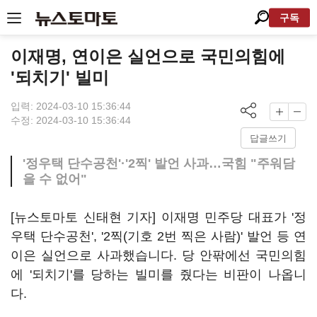
구독
이재명, 연이은 실언으로 국민의힘에
'되치기' 빌미
입력: 2024-03-10 15:36:44
수정: 2024-03-10 15:36:44
답글쓰기
'정우택 단수공천'·'2찍' 발언 사과…국힘 "주워담
을 수 없어"
[뉴스토마토 신태현 기자] 이재명 민주당 대표가 '정
우택 단수공천', '2찍(기호 2번 찍은 사람)' 발언 등 연
이은 실언으로 사과했습니다. 당 안팎에선 국민의힘
에 '되치기'를 당하는 빌미를 줬다는 비판이 나옵니
다.