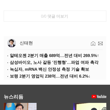
0/0
댓글 더보기
신태현
알테오젠 2분기 매출 689억…전년 대비 269.5%↑
삼성바이오, 노사 갈등 '진행형'…파업 여파 촉각
녹십자, mRNA 백신 안정성 측정 기술 확보
보령 2분기 영업익 238억…전년 대비 6.2%↓
뉴스리듬