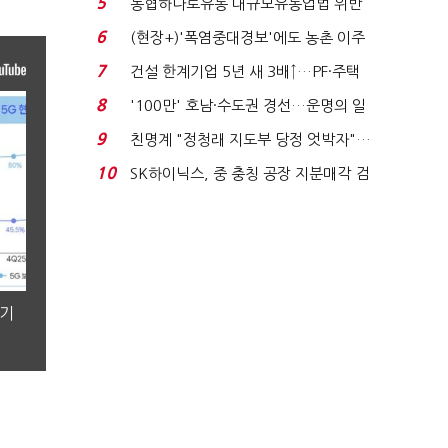
5
농협하나로유통 대규모유통업법 위반
적발…공정위, 과...
6
(현장+)'폭염중대경보'에도 농촌 이주
노동자는 강행군…'야...
7
건설 한계기업 5년 새 3배↑…PF·주택
침체에 재무 ...
8
'100만' 호남·수도권 경선…운명의 일
주일
9
친명계 "정청래 지도부 당정 엇박자"…
친청계 "신천지 오...
10
SK하이닉스, 중 충칭 공장 지분매각 검
토?…“확정된 바...
분기