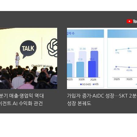
2분기 매출·영업익 역대
가입자 증가·AIDC 성장…SKT 2
전트 AI 수익화 관건
성장 본궤도