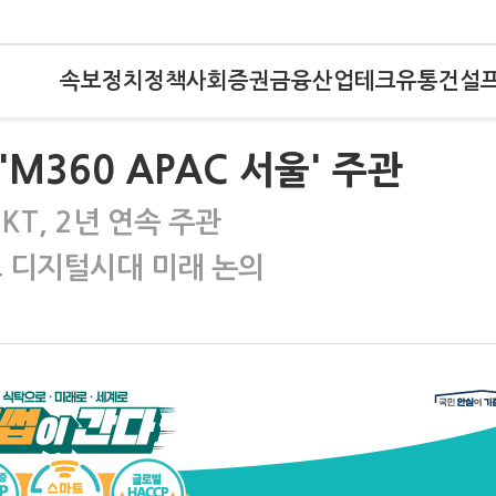
속보
정치
정책
사회
증권
금융
산업
테크
유통
건설
 'M360 APAC 서울' 주관
KT, 2년 연속 주관
로 디지털시대 미래 논의