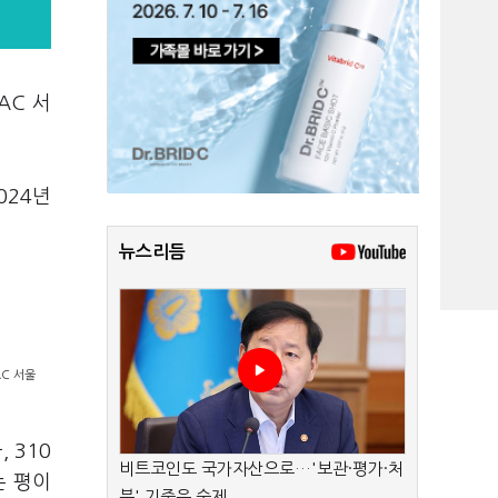
AC 서
024년
뉴스리듬
C 서울
 310
비트코인도 국가자산으로…'보관·평가·처
는 평이
분' 기준은 숙제