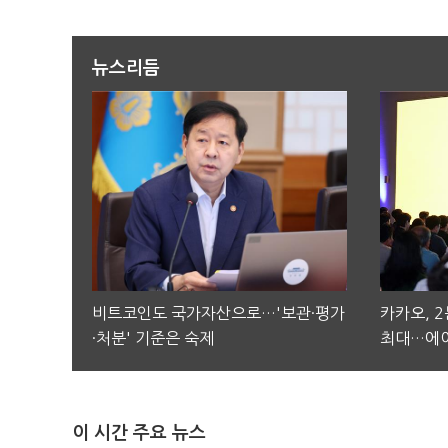
뉴스리듬
비트코인도 국가자산으로…'보관·평가
카카오, 
·처분' 기준은 숙제
최대…에이
이 시간 주요 뉴스