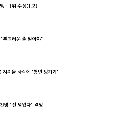
4%…1위 수성(1보)
 "부끄러운 줄 알아야"
0 지지율 하락에 '청년 챙기기'
친명 "선 넘었다" 격앙