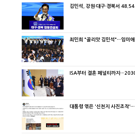
김민석, 강원·대구·경북서 48.5
최민희 "골리앗 김민석"…임미애
ISA부터 결혼 페널티까지…203
대통령 엮은 '신천지 사진조작'…