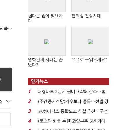
집다운 집이 필요하
편의점 전성시대
다
티빙 첫 분기 흑자…"2031년까지 KBO 독점, 웨이브 합병도 속도"
영화관의 시대는 끝
"CD로 구워오세요"
났다?
인기뉴스
1
대형마트 2분기 판매 9.4% 감소…홈
플러스 사태 여파...
2
(주간증시전망)지수보다 종목…선별 장
순
세 이어진다...
3
SK하이닉스 통합노조 신설 추진…구성
원 간 성과급 불...
4
(코스닥 퇴출 논란)②일본은 5년 기다
려주는데 우리는 ...