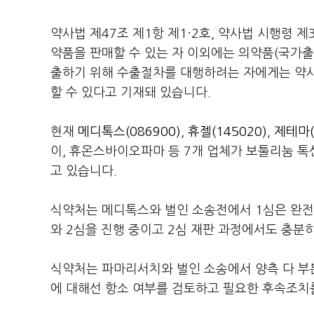
약사법 제47조 제1항 제1·2호, 약사법 시행령 
약품을 판매할 수 있는 자 이외에는 의약품(국가출
출하기 위해 수출절차를 대행하려는 자에게는 약사
할 수 있다고 기재돼 있습니다.
현재
메디톡스(086900)
,
휴젤(145020)
,
제테마(
이, 휴온스바이오파마 등 7개 업체가 보툴리눔 톡
고 있습니다.
식약처는 메디톡스와 벌인 소송전에서 1심은 완전
와 2심을 진행 중이고 2심 재판 과정에서도 충분
식약처는 파마리서치와 벌인 소송에서 양측 다 부분
에 대해선 항소 여부를 검토하고 필요한 후속조치