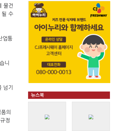
에 물건
 될 수
 산업통
했습니
을 넘기
뉴스북
식품의
 규정