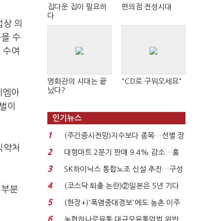
집다운 집이 필요하
편의점 전성시대
다
법상 의
품을 수
 수여
영화관의 시대는 끝
"CD로 구워오세요"
났다?
비엠아
 벌이
인기뉴스
1
(주간증시전망)지수보다 종목…선별 장
식약처
세 이어진다...
2
대형마트 2분기 판매 9.4% 감소…홈
플러스 사태 여파...
3
SK하이닉스 통합노조 신설 추진…구성
원 간 성과급 불...
4
(코스닥 퇴출 논란)②일본은 5년 기다
 부분
려주는데 우리는 ...
5
(현장+)'폭염중대경보'에도 농촌 이주
노동자는 강행군…'야...
6
농협하나로유통 대규모유통업법 위반