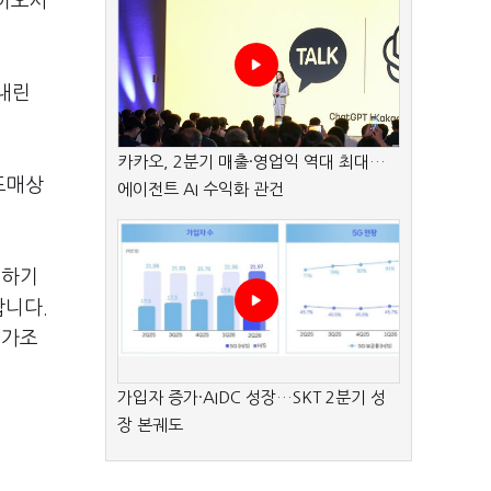
바이오사
내린
카카오, 2분기 매출·영업익 역대 최대…
도매상
에이전트 AI 수익화 관건
매하기
합니다.
허가조
가입자 증가·AIDC 성장…SKT 2분기 성
장 본궤도