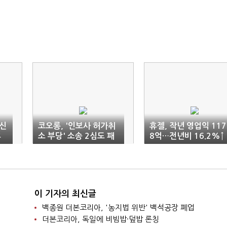
신
코오롱, '인보사 허가취
휴젤, 작년 영업익 117
휴
소 부당' 소송 2심도 패
8억…전년비 16.2%↑
소
이 기자의 최신글
백종원 더본코리아, '농지법 위반' 백석공장 폐업
더본코리아, 독일에 비빔밥·덮밥 론칭