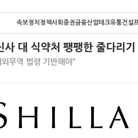
속보
정치
정책
사회
증권
금융
산업
테크
유통
건설
사 대 식약처 팽팽한 줄다리기
대외무역 법령 기반해야"