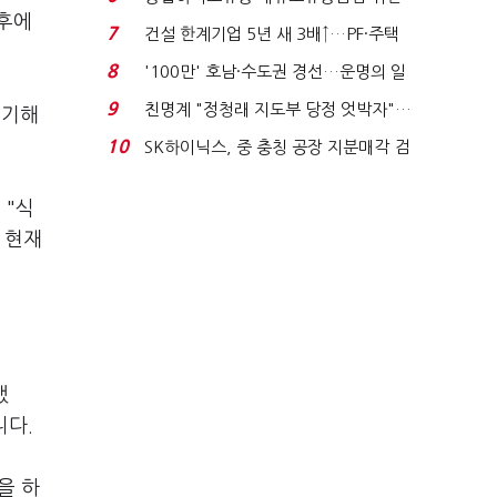
향후에
적발…공정위, 과...
7
건설 한계기업 5년 새 3배↑…PF·주택
침체에 재무 ...
8
'100만' 호남·수도권 경선…운명의 일
주일
9
친명계 "정청래 지도부 당정 엇박자"…
제기해
친청계 "신천지 오...
10
SK하이닉스, 중 충칭 공장 지분매각 검
토?…“확정된 바...
 "식
 현재
했
니다.
을 하