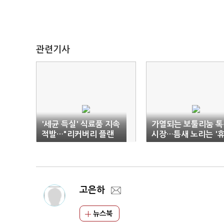
관련기사
'세균 득실' 식료품 지속
가열되는 보툴리눔 톡
적발…"리커버리 플랜
시장…틈새 노리는 '
수립해야"
온스'
고은하
뉴스북