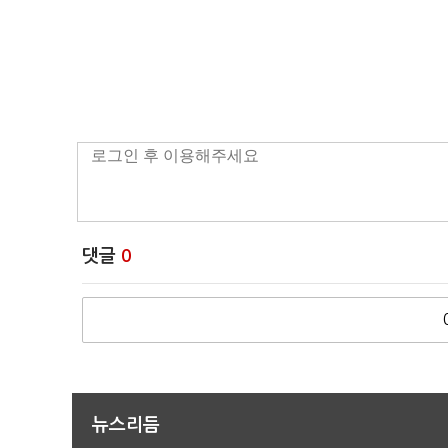
댓글
0
뉴스리듬