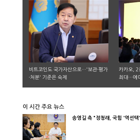
비트코인도 국가자산으로…'보관·평가
카카오, 
·처분' 기준은 숙제
최대…에이
이 시간 주요 뉴스
송영길 측 "정청래, 국힘 '역선