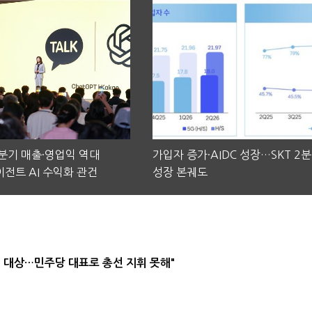
2분기 매출·영업익 역대
가입자 증가·AIDC 성장…SKT 2
전트 AI 수익화 관건
성장 본궤도
택' 대상…민주당 대표로 총선 지휘 못해"