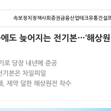
속보
정치
정책
사회
증권
금융
산업
테크
유통
건설
승에도 늦어지는 전기본…‘해상원
전기로 당장 내년에 준공
전기본은 차일피일
대, 제약 덜한 해상원전 착수