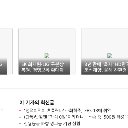
2
SK 최재원-LIG 구본상
3년 만에 '흑자' HD한
복권, 경영보폭 확대하
조선해양, 올해 친환경
나
선 수주 순항
이 기자의 최신글
다!
"영업이익이 흔들린다"…화학주, IFRS 18에 취약
신용등급 하향 경고등 켜진 삼립