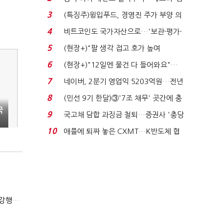
국전쟁’
3
(특징주)윙입푸드, 경영진 주가 부양 의
지에 상한가...
4
비트코인도 국가자산으로…'보관·평가·
처분' 기준은 ...
5
(현장+)"팔 생각 접고 호가 높여
요"…'덜 똘똘한 한 채' 20...
6
(현장+)"12일엔 물건 다 들어와요"…
빈 매대 채우며 문 연 ...
7
네이버, 2분기 영업익 5203억원…전년
비 0.2% 감소...
8
(민선 9기 한달)③'7조 채무' 곳간에 충
국
격…추미애, 20년...
9
국고채 담합 과징금 철퇴…증권사 '충당
금 폭탄' 우려...
10
애플에 퇴짜 놓은 CXMT…K반도체 협
상력 ‘호재’...
(단독)법원엔 "가치 0원"이라더니…소송 중 '500원 유증' 강행한 라인게임즈