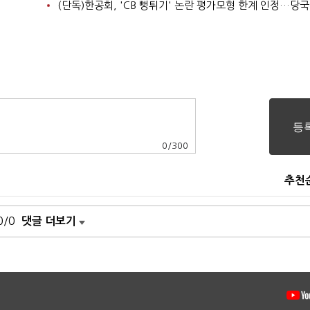
0
/
300
추천
0/0
댓글 더보기