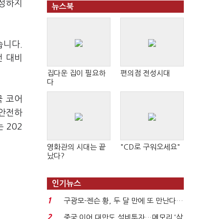
무성하지
뉴스북
습니다.
전 대비
집다운 집이 필요하
편의점 전성시대
다
국 코어
 안전하
 202
영화관의 시대는 끝
"CD로 구워오세요"
났다?
인기뉴스
1
구광모-젠슨 황, 두 달 만에 또 만난다…
로봇·AI 등 논...
2
중국 이어 대만도 설비투자…메모리 ‘삼