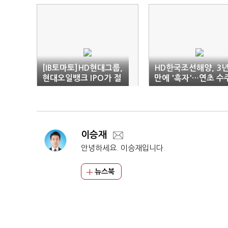
[IB토마토]HD현대그룹,
HD한국조선해양, 3
현대오일뱅크 IPO가 절
만에 '흑자'…연초 수
실한 이유는
도 '순항'
이승재
안녕하세요. 이승재입니다.
뉴스북