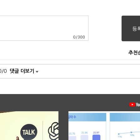
0
/
300
추천
0/0
댓글 더보기