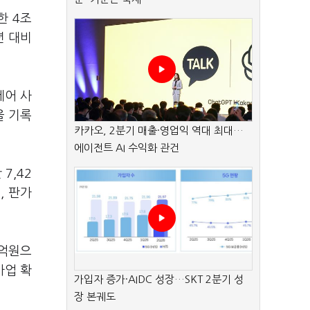
한 4조
년 대비
제어 사
을 기록
카카오, 2분기 매출·영업익 역대 최대…
에이전트 AI 수익화 관건
7,42
, 판가
7억원으
사업 확
가입자 증가·AIDC 성장…SKT 2분기 성
장 본궤도