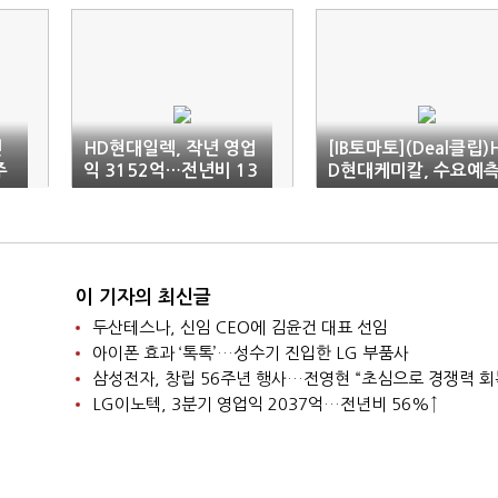
년
HD현대일렉, 작년 영업
[IB토마토](Deal클립)
주
익 3152억…전년비 13
D현대케미칼, 수요예
7%↑
흥행에 2천억원 발행
'성공'
이 기자의 최신글
두산테스나, 신임 CEO에 김윤건 대표 선임
아이폰 효과 ‘톡톡’…성수기 진입한 LG 부품사
삼성전자, 창립 56주년 행사…전영현 “초심으로 경쟁력 회
LG이노텍, 3분기 영업익 2037억…전년비 56%↑