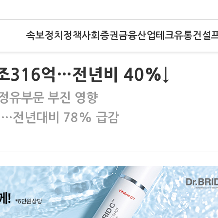
속보
정치
정책
사회
증권
금융
산업
테크
유통
건설
2조316억…전년비 40%↓
정유부문 부진 영향
억…전년대비 78% 급감