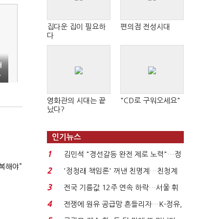
집다운 집이 필요하
편의점 전성시대
다
H
측
영화관의 시대는 끝
"CD로 구워오세요"
났다?
인기뉴스
1
김민석 "경선갈등 완전 제로 노력"…정
복해야”
청래 "반명 공세 사...
2
'정청래 책임론' 꺼낸 친명계…친청계
는 추가투표 때리기...
3
전국 기름값 12주 연속 하락…서울 휘
발윳값 1909원...
4
전쟁에 원유 공급망 흔들리자…K-정유,
에너지안보 핵심...