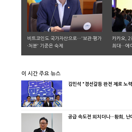
비트코인도 국가자산으로…'보관·평가
카카오, 
·처분' 기준은 숙제
최대…에이
이 시간 주요 뉴스
김민석 "경선갈등 완전 제로 노력
공급 속도전 외치더니…황희, 난