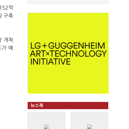
152억
망 구축
장 개척
드가 예
뉴스북