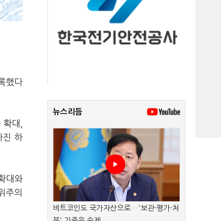
기록했다
뉴스리듬
 확대,
마진 하
 확대와
 위주의
비트코인도 국가자산으로…'보관·평가·처
분' 기준은 숙제