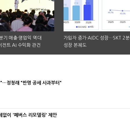
2분기 매출·영업익 역대
가입자 증가·AIDC 성장…SKT 2
전트 AI 수익화 관건
성장 본궤도
"…정청래 "반명 공세 사과부터"
데없이 '폐버스 리모델링' 제안