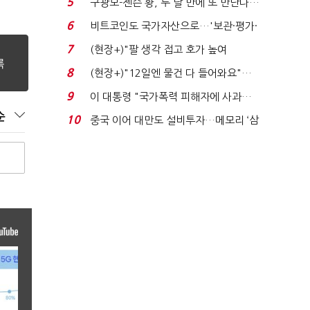
5
구광모-젠슨 황, 두 달 만에 또 만난다…
로봇·AI 등 논...
6
비트코인도 국가자산으로…'보관·평가·
처분' 기준은 ...
7
(현장+)"팔 생각 접고 호가 높여
요"…'덜 똘똘한 한 채' 20...
8
(현장+)"12일엔 물건 다 들어와요"…
빈 매대 채우며 문 연 ...
9
이 대통령 "국가폭력 피해자에 사과…
적극적 조사로 진...
순
10
중국 이어 대만도 설비투자…메모리 ‘삼
국전쟁’