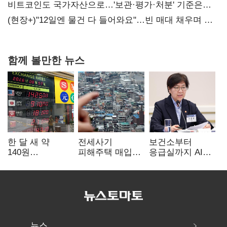
20억 키맞추기
비트코인도 국가자산으로…'보관·평가·처분' 기준은
숙제
(현장+)"12일엔 물건 다 들어와요"…빈 매대 채우며 문
연 홈플러스
함께 볼만한 뉴스
한 달 새 약
전세사기
보건소부터
140원
피해주택 매입
응급실까지 AI
급락…'역대급
1만호 돌파…
확산…지역의료
엔저'에 원화
누적 피해자
혁신 본격화
변곡점
4만278명
뉴스