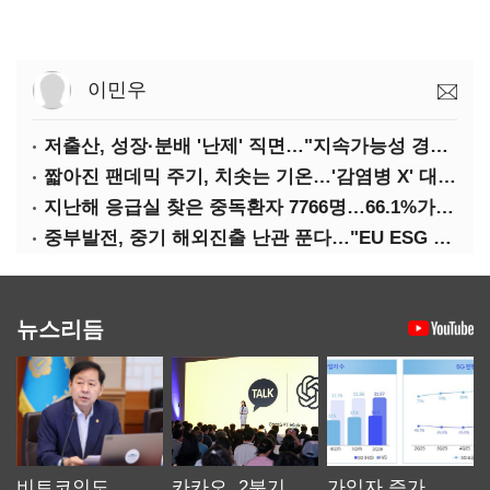
이민우
저출산, 성장·분배 '난제' 직면…"지속가능성 경고등"
짧아진 팬데믹 주기, 치솟는 기온…'감염병 X' 대비해야
지난해 응급실 찾은 중독환자 7766명…66.1%가 '의도적 중독'
중부발전, 중기 해외진출 난관 푼다…"EU ESG 실사 공동 대응"
뉴스리듬
비트코인도
카카오, 2분기
가입자 증가