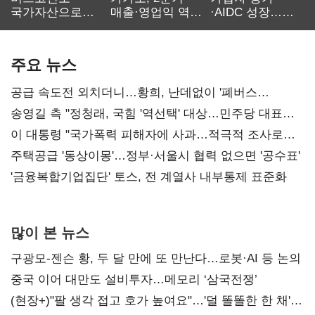
국가자산으로…'
매출·영업익 역대
·AIDC 성장…
보관·평가·처분'
최대…에이전트
SKT 2분기 성장
기준은 숙제
AI 수익화 관건
본궤도
주요 뉴스
공급 속도전 외치더니…황희, 난데없이 '폐버스
리모델링' 제안
송영길 측 "정청래, 국힘 '역선택' 대상…민주당 대표로
총선 지휘 못해"
이 대통령 "국가폭력 피해자에 사과…적극적 조사로
진실 밝혀야"
주택공급 '동상이몽'…정부·서울시 협력 없으면 '공수표'
'금융복합기업집단' 토스, 전 계열사 내부통제 표준화
많이 본 뉴스
구광모-젠슨 황, 두 달 만에 또 만난다…로봇·AI 등 논의
중국 이어 대만도 설비투자…메모리 ‘삼국전쟁’
(현장+)"팔 생각 접고 호가 높여요"…'덜 똘똘한 한 채'