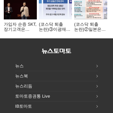
가입자 순증 SKT,
(코스닥 퇴출
(코스닥 퇴출
장기고객은
논란)③이광재
논란)②일본은
CEO가 직접
"과속 잡더라도
5년
챙긴다
자동차 없애지는
기다려주는데
말아야"
우리는 당장
퇴출?…
시간만으론
부족한 코스닥
구하기
뉴스
뉴스북
뉴스리듬
토마토증권통 Live
IB토마토