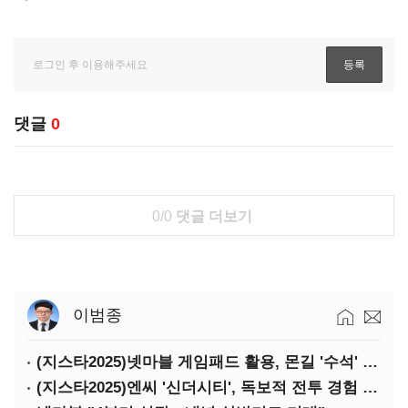
댓글
0
0/0
댓글 더보기
이범종
(지스타2025)넷마블 게임패드 활용, 몬길 '수석' 7대죄 '차석'
(지스타2025)엔씨 '신더시티', 독보적 전투 경험 필요