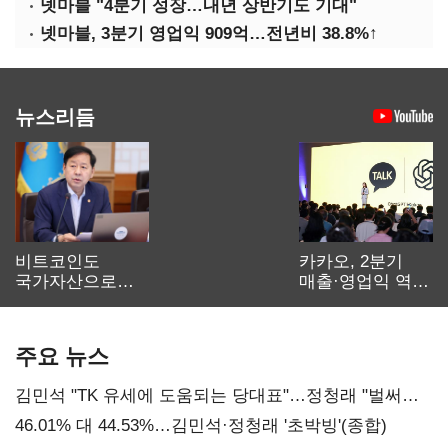
넷마블 "4분기 성장…내년 상반기도 기대"
넷마블, 3분기 영업익 909억…전년비 38.8%↑
뉴스리듬
비트코인도
카카오, 2분기
국가자산으로…'
매출·영업익 역대
보관·평가·처분'
최대…에이전트
기준은 숙제
AI 수익화 관건
주요 뉴스
김민석 "TK 유세에 도움되는 당대표"…정청래 "벌써
대표된 양 당직 배분"
46.01% 대 44.53%…김민석·정청래 '초박빙'(종합)