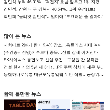
김민석 누적 46.01%…'격전지' 호남 앞두고 1위 지켰다
(2보)
김민석, 강원·대구·경북서 48.54%…1위 수성(1보)
최민희 "골리앗 김민석"…임미애 "부끄러운 줄 알아야"
많이 본 뉴스
대형마트 2분기 판매 9.4% 감소…홈플러스 사태 여파
(주간증시전망)지수보다 종목…선별 장세 이어진다
SK하이닉스 통합노조 신설 추진…구성원 간 성과급
불만 확산
건설 한계기업 5년 새 3배↑…PF·주택 침체에 재무 부담
확대
농협하나로유통 대규모유통업법 위반 적발…공정위,
과징금 4억6200만원 부과
함께 볼만한 뉴스