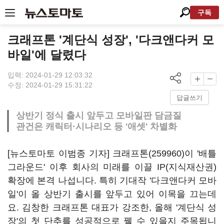
구독
크래프톤 '계단식 성장', '다크앤다커 모
바일'에 달렸다
입력: 2024-01-29 12:03:32
수정: 2024-01-29 15:31:22
답글쓰기
상반기 정식 출시 앞두고 모바일판 담금질
관건은 캐릭터·시나리오 등 '애셋' 차별화
[뉴스토마토 이범종 기자]
크래프톤(259960)
이 '배틀
그라운드' 이후 회사의 미래를 이끌 IP(지식재산권)
확장에 본격 나섭니다. 특히 기대작 '다크앤다커 모바
일'이 올 상반기 출시를 앞두고 있어 이목을 끄는데
요. 김창한 크래프톤 대표가 강조한, 올해 '계단식 성
장'의 첫 단추를 성공적으로 꿸 수 있을지 주목됩니