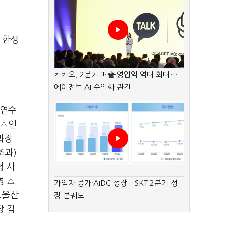
 한생
카카오, 2분기 매출·영업익 역대 최대…
에이전트 AI 수익화 관건
무연수
 △인
과장
조과)
청 사
영 △
가입자 증가·AIDC 성장…SKT 2분기 성
△울산
장 본궤도
장 김