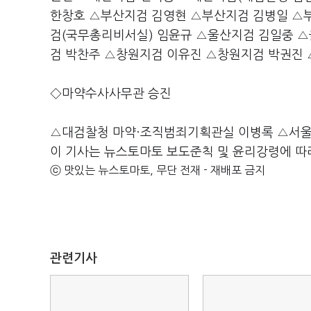
한창호 △부산지검 김영현 △부산지검 김병일 △
검(국무총리비서실) 임윤규 △울산지검 김일중 
검 박찬주 △창원지검 이유진 △창원지검 박권진
◇마약수사사무관 승진
△대검찰청 마약·조직범죄기획관실 이병록 △서울
이 기사는 뉴스토마토 보도준칙 및 윤리강령에 따
ⓒ 맛있는 뉴스토마토, 무단 전재 - 재배포 금지
관련기사