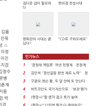
집다운 집이 필요하
편의점 전성시대
다
 김용
이진욱
영화관의 시대는 끝
"CD로 구워오세요"
났다?
성 △
 이정
인기뉴스
 이진
부지검
1
'정청래 책임론' 꺼낸 친명계…친청계
는 추가투표 때리기...
 김정수
2
김민석 "경선갈등 완전 제로 노력"…정
 문병
청래 "반명 공세 사...
3
구광모-젠슨 황, 두 달 만에 또 만난다…
이춘재
로봇·AI 등 논...
4
비트코인도 국가자산으로…'보관·평가·
 지응
처분' 기준은 ...
5
(현장+)"팔 생각 접고 호가 높여
검 박
요"…'덜 똘똘한 한 채' 20...
지검
6
(현장+)"12일엔 물건 다 들어와요"…