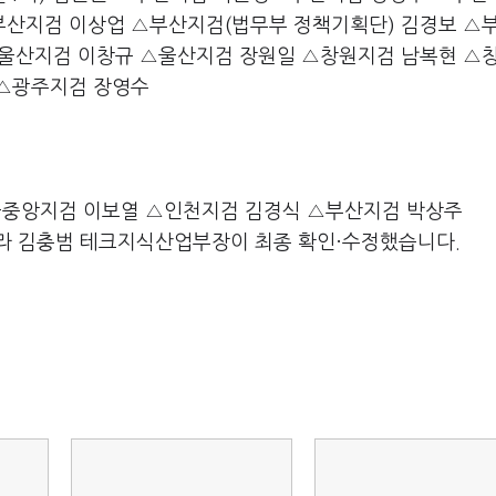
부산지검 이상업 △부산지검(법무부 정책기획단) 김경보 △
△울산지검 이창규 △울산지검 장원일 △창원지검 남복현 △
 △광주지검 장영수
중앙지검 이보열 △인천지검 김경식 △부산지검 박상주
라 김충범 테크지식산업부장이 최종 확인·수정했습니다.