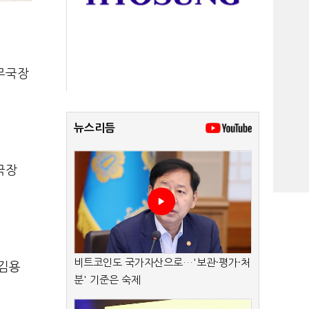
무국장
뉴스리듬
국장
비트코인도 국가자산으로…'보관·평가·처
 김용
분' 기준은 숙제