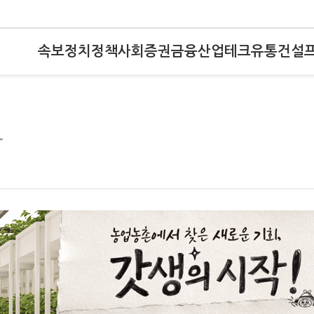
속보
정치
정책
사회
증권
금융
산업
테크
유통
건설
사