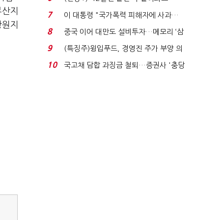
부산지
빈 매대 채우며 문 연 ...
7
이 대통령 "국가폭력 피해자에 사과…
창원지
적극적 조사로 진...
8
중국 이어 대만도 설비투자…메모리 ‘삼
국전쟁’
9
(특징주)윙입푸드, 경영진 주가 부양 의
지에 상한가...
10
국고채 담합 과징금 철퇴…증권사 '충당
금 폭탄' 우려...