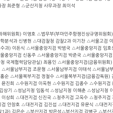
과장 최준형 △군산지청 사무과장 최이석
화해위원회) 이영호 △법무부(부마민주항쟁진상규명위원회)
학분석과 신병현 △대검찰청 감찰2과 이기찬 △서울고검 
수과) 이돈식 △서울중앙지검 박범국 △서울중앙지검 임호
서울중앙지검 신동주 △서울중앙지검 박준국 △서울중앙지검
청 국제협력담당관실) 최용인 △서울중앙지검(금융위원회)
경 △서울남부지검 조운형 △서울남부지검 이태석 △서울남
홍순 △서울북부지검 정철수 △서울북부지검(금융감독원)
 윤진희 △수원지검 이옥현 △수원지검 김종수 △수원지검
 김상기 △성남지청 임동석 △성남지청 이해춘 △성남지청 
 이상희 △대전지검 신진국 △청주지검 고옥수 △청주지검
지검 안창호 △대전지검 김진섭 △대전지검 유문식 △대전지
찰1과) 김은순 △부산지검 박은성△부산지검 강병구 △부산