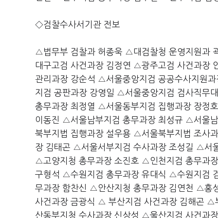
◇검찰수사서기관 전보
△법무부 검찰과 허종욱 △대검찰청 운영지원과 
대구고검 사건과장 김정연 △광주고검 사건과장 
관리과장 강순석 △서울중앙지검 공공수사지원과
지검 공판과장 강영일 △서울중앙지검 검사직무
총무과장 최정열 △서울동부지검 집행과장 장정
이동진 △서울남부지검 총무과장 최성규 △서울남
북부지법 집행과장 설우용 △서울북부지법 조사과
장 김태곤 △서울서부지검 수사과장 조성길 △서
△고양지청 총무과장 소진호 △인천지검 총무과장
구형석 △수원지검 총무과장 유대식 △수원지검 
무과장 함찬신 △안산지청 총무과장 김연천 △홍
사건과장 금광식 △ 부산지검 사건과장 김해곤 
산동부지청 수사과장 신상성 △울산지검 사건과장