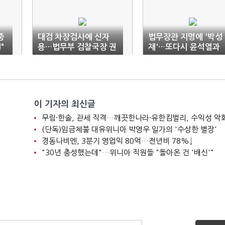
중
대검 차장검사에 신자
법무장관 지명에 '박성
"
용…법무부 검찰국장 권
재'…또다시 윤석열과
순정
인연
이 기자의 최신글
니
무림·한솔, 관세 직격…깨끗한나라·유한킴벌리, 수익성 악
(단독)임금체불 대유위니아 박영우 일가의 '수상한 별장'
경동나비엔, 3분기 영업익 80억…전년비 78%↓
"30년 충성했는데"…위니아 직원들 "돌아온 건 '배신'"