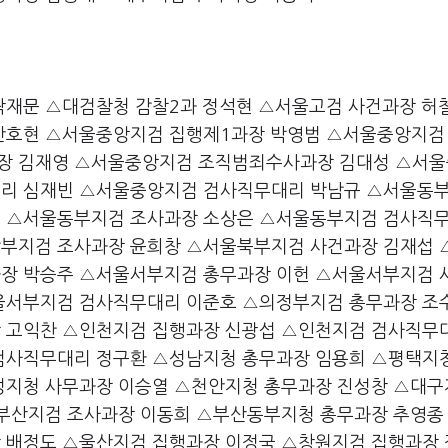
곽재문 △대검찰청 감찰2과 정석현 △서울고검 사건과장 허
안호현 △서울중앙지검 집행제1과장 박영범 △서울중앙지검
장 김재영 △서울중앙지검 조직범죄수사과장 김대성 △서
대리 심재빈 △서울중앙지검 검사직무대리 박남규 △서울동
호 △서울동부지검 조사과장 소상은 △서울동부지검 검사직
부지검 조사과장 윤희창 △서울북부지검 사건과장 김재섭 
장 박승주 △서울서부지검 총무과장 이헌 △서울서부지검 
울서부지검 검사직무대리 이준호 △의정부지검 총무과장 조
 고익찬 △인천지검 집행과장 신광섭 △인천지검 검사직무
검사직무대리 정구환 △성남지청 총무과장 임용희 △평택지
성지청 사무과장 이승열 △천안지청 총무과장 진성창 △대
△부산지검 조사과장 이동희 △부산동부지청 총무과장 추영종
 배정도 △울산지검 집행과장 이정국 △창원지검 집행과장