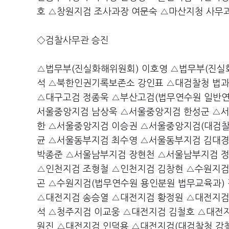
호 △창원지검 조사과장 여문숙 △마산지청 사무
◇검찰사무관 승진
△법무부(진실화해위원회) 이호영 △법무부(진실
석 △북한인권기록보존소 강인표 △대검찰청 법과
△대구고검 정종욱 △부산고검(법무연수원 일반연
서울중앙지검 남상욱 △서울중앙지검 한성군 △
한 △서울중앙지검 이승권 △서울중앙지검(대검찰
균 △서울동부지검 최수영 △서울동부지검 김대
박종준 △서울남부지검 장현천 △서울남부지검 정
△인천지검 조형철 △인천지검 김창현 △수원지검
곤 △수원지검(법무연수원 용인분원 법무교육과)
△대전지검 송승열 △대전지검 황정원 △대전지검
석 △청주지검 이교웅 △대전지검 김철호 △대전
원진 △대전지검 인덕용 △대전지검(대검찰청 감