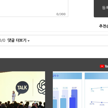
0
/
300
추천
0/0
댓글 더보기