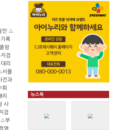
철안 △
 기록
울중앙
부지검
무대리
△서울
사건과
수희
뉴스북
대리
청 사
구지검
 △부
 정영