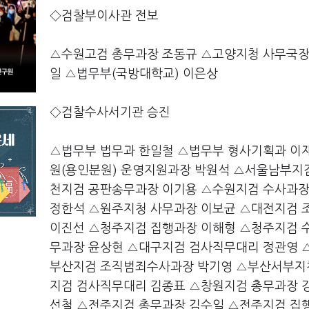
◇검찰부이사관 전보
△수원고검 총무과장 조동규 △고양지청 사무국장
일 △법무부(국방대학교) 이은상
◇검찰수사서기관 승진
△법무부 법무과 한일철 △법무부 형사기획과 이
원(용인분원) 운영지원과장 박원석 △서울남부지
천지검 공판송무과장 이기용 △수원지검 수사과장
정한석 △원주지청 사무과장 이보균 △대전지검 
이진선 △청주지검 집행과장 이해형 △청주지검 
무과장 윤상현 △대구지검 검사직무대리 정관영 
부산지검 조직범죄수사과장 박기영 △부산서부지
지검 검사직무대리 김종표 △창원지검 총무과장 
선철 △전주지검 총무과장 김수일 △전주지검 집