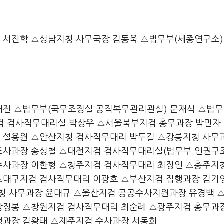
 서진학 △성남지청 사무국장 김동욱 △법무부(세종연구소)
재진 △법무부(국무조정실 공직복무관리관실) 문재식 △법
검 검사직무대리실 박상우 △서울북부지검 총무과장 박민자
 설용원 △안산지청 검사직무대리 박두길 △강릉지청 사무
조사과장 송성철 △대전지검 검사직무대리실(법무부 인권구
수사과장 이한형 △청주지검 검사직무대리 최정인 △충주지
△대구지검 검사직무대리 이광호 △부산지검 집행과장 김기
청 사무과장 윤대규 △울산지검 공공수사지원과장 유경백 
강정봉 △창원지검 검사직무대리 최순례 △광주지검 총무과
행과장 김왕태 △제주지검 수사과장 서동희