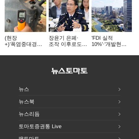
(현장
장윤기 은폐·
'FDI 실적
+)'폭염중대경보'
조작 이후로도
10%'·'개발현안
에도 농촌
정보유출·
산적'…
이주노동자는
내부비위…경찰
인천경제청장
강행군…'야외작
신뢰는 어디에
구원투수 찾기
업 중지' 권고도
무시
뉴스
뉴스북
뉴스리듬
토마토증권통 Live
IB토마토