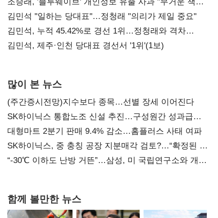
조승래, '블루웨이브' 개인정보 유출 사과 "무거운 책임
통감"
김민석 "일하는 당대표"…정청래 "의리가 제일 중요"
김민석, 누적 45.42%로 경선 1위…정청래와 격차
0.86%p(2보)
김민석, 제주·인천 당대표 경선서 '1위'(1보)
많이 본 뉴스
(주간증시전망)지수보다 종목…선별 장세 이어진다
SK하이닉스 통합노조 신설 추진…구성원간 성과급
불만 확산
대형마트 2분기 판매 9.4% 감소…홈플러스 사태 여파
SK하이닉스, 중 충칭 공장 지분매각 검토?…“확정된 바
없어”
“-30℃ 이하도 난방 거뜬”…삼성, 미 국립연구소와 개발
협력
함께 볼만한 뉴스