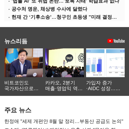
'법률 AI' 또 위법 논란…'로톡 사태' 학습효과 없다
공수처 명운, 채상병 수사에 달렸다
헌재 간 ‘기후소송’…청구인 초등생 "미래 결정할 중요한 소송"
뉴스리듬
비트코인도
카카오, 2분기
가입자 증가
국가자산으로…'
매출·영업익 역대
·AIDC 성장…
보관·평가·처분'
최대…에이전트
SKT 2분기 성장
기준은 숙제
AI 수익화 관건
본궤도
주요 뉴스
한정애 "세제 개편안 8월 말 정리…부동산 공급도 논의"