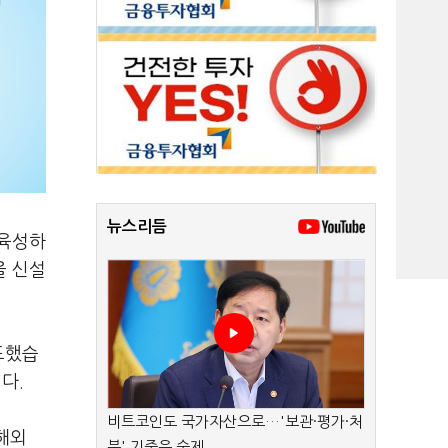
뉴스리듬
 육성하
을 신설
표했습
니다.
비트코인도 국가자산으로…'보관·평가·처
 해외
분' 기준은 숙제