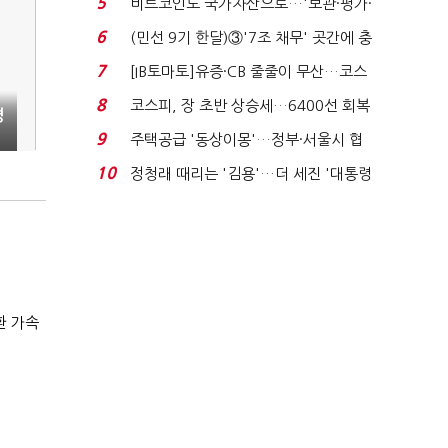
5
비트코인도 국가자산으로…'보관·평가·
처분' 기준은 ...
6
(민선 9기 한달)③'7조 채무' 곳간에 충
격…추미애, 20년...
7
[IB토마토]유증·CB 줄줄이 무산…코스
닥 벌점 급증에 ...
8
코스피, 장 초반 상승세…6400선 회복
경
시도
9
주택공급 '동상이몽'…정부·서울시 협
력 없으면 '공수표'...
10
정청래 때리는 '김용'…더 세진 '대통령
최측근' 입...
환 가속