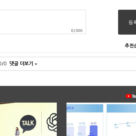
0
/
300
추천
0/0
댓글 더보기