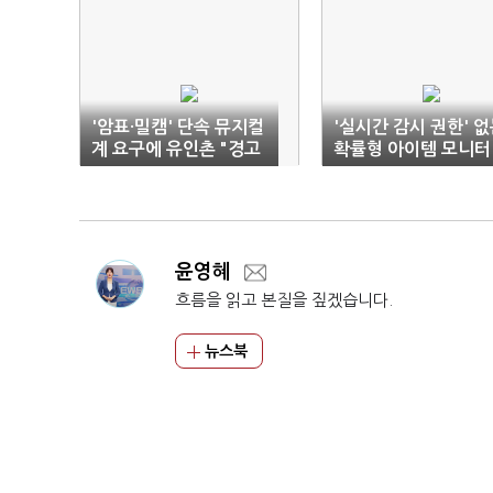
'암표·밀캠' 단속 뮤지컬
'실시간 감시 권한' 
계 요구에 유인촌 "경고
확률형 아이템 모니터
필요"
단
윤영혜
흐름을 읽고 본질을 짚겠습니다.
뉴스북