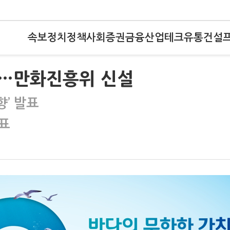
속보
정치
정책
사회
증권
금융
산업
테크
유통
건설
다…만화진흥위 신설
향’ 발표
목표