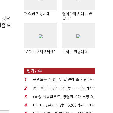
편의점 전성시대
영화관의 시대는 끝
될 것으
났다?
원을 모
"CD로 구워오세요"
콘서트 전당대회
인기뉴스
1
구광모-젠슨 황, 두 달 만에 또 만난다…
로봇·AI 등 논...
2
중국 이어 대만도 설비투자…메모리 ‘삼
국전쟁’
3
(특징주)윙입푸드, 경영진 주가 부양 의
지에 상한가...
4
네이버, 2분기 영업익 5203억원…전년
비 0.2% 감소...