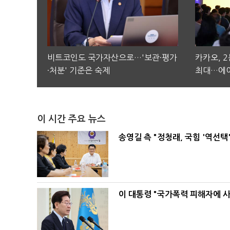
비트코인도 국가자산으로…'보관·평가
카카오, 
·처분' 기준은 숙제
최대…에이
이 시간 주요 뉴스
송영길 측 "정청래, 국힘 '역선
이 대통령 "국가폭력 피해자에 