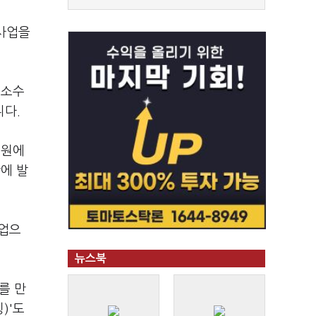
 사업을
 소수
니다.
흥원에
에 발
산업으
뉴스북
를 만
)'도