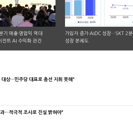
2분기 매출·영업익 역대
가입자 증가·AIDC 성장…SKT 2
전트 AI 수익화 관건
성장 본궤도
택' 대상…민주당 대표로 총선 지휘 못해"
사과…적극적 조사로 진실 밝혀야"