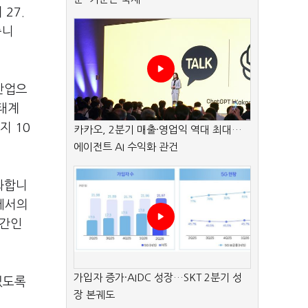
27.
습니
산업으
생태계
지 10
카카오, 2분기 매출·영업익 역대 최대…
에이전트 AI 수익화 관건
화합니
본에서의
공간인
가입자 증가·AIDC 성장…SKT 2분기 성
있도록
장 본궤도