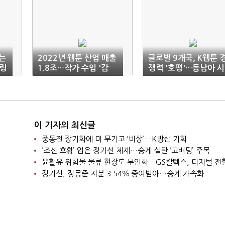
없는
2022년 웹툰 산업 매출
글로벌 9개국, K웹툰 
링
1.8조…작가 수입 '감
쟁력 '호평'…동남아 시
소'
장 흥행가도
이 기자의 최신글
중동전 장기화에 미 무기고 ‘비상’…K방산 기회
‘조선 호황’ 업은 정기선 체제…승계 실탄 ‘고배당’ 주목
윤활유 위험물 물류 현장도 무인화…GS칼텍스, 디지털 전
정기선, 정몽준 지분 3.54％ 증여받아…승계 가속화