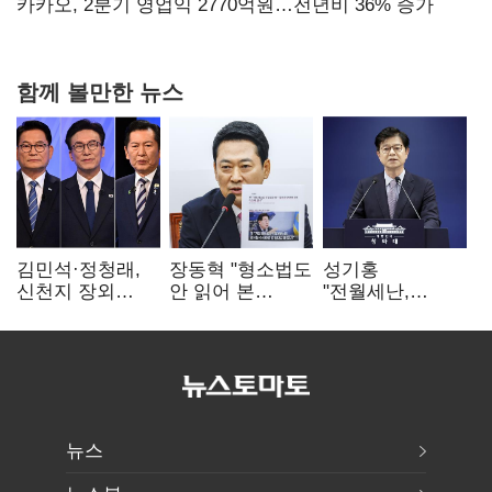
만에 다시 40%대
카카오, 2분기 영업익 2770억원…전년비 36% 증가
함께 볼만한 뉴스
김민석·정청래,
장동혁 "형소법도
성기홍
신천지 장외
안 읽어 본
"전월세난,
설전…송영길
대통령…빛의
세금보단 수요·
"호남 계몽 규탄"
속도로 무너질
공급 문제"…닥공
것"
시사
뉴스