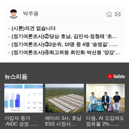
박주용
(시론)의견 없습니다
(정기여론조사)②당심·호남, 김민석-정청래 '초접전'
(정기여론조사)③2순위, 10명 중 4명 '송영길'…정청래 '한 자릿수'
(정기여론조사)④최고위원 최민희·박선원 '양강'…서미화·이성윤·임미애 뒤이어
뉴스리듬
가입자 증가
배터리 3사, 호남
다음, AI 도입에도
·AIDC 성장…
ESS 시장서
점유율 2%…