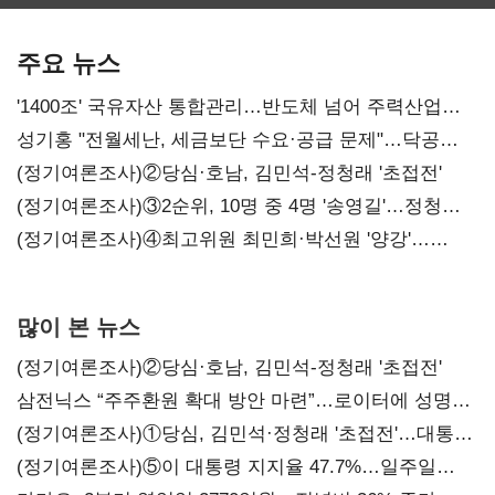
SKT 2분기 성장
‘격돌’
에이전트
본궤도
차별화가 관건
주요 뉴스
'1400조' 국유자산 통합관리…반도체 넘어 주력산업
구조혁신
성기홍 "전월세난, 세금보단 수요·공급 문제"…닥공
시사
(정기여론조사)②당심·호남, 김민석-정청래 '초접전'
(정기여론조사)③2순위, 10명 중 4명 '송영길'…정청래
'한 자릿수'
(정기여론조사)④최고위원 최민희·박선원 '양강'…
서미화·이성윤·임미애 뒤이어
많이 본 뉴스
(정기여론조사)②당심·호남, 김민석-정청래 '초접전'
삼전닉스 “주주환원 확대 방안 마련”…로이터에 성명
보내
(정기여론조사)①당심, 김민석·정청래 '초접전'…대통령
지지도 '50% 아래로'(종합)
(정기여론조사)⑤이 대통령 지지율 47.7%…일주일