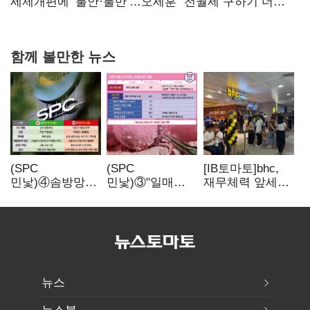
보내
세제개편에 ‘불안·불만’…오세훈 "전월세 구하기 더
힘들어질 것"
함께 볼만한 뉴스
(SPC
(SPC
[IB토마토]bhc,
민낯)④솜방망이
민낯)③"일매출
재무체력 앞세워
처벌에
280만원 찍어도
해외
식품위생법 위반
수익 제자리"…
투자…'본게임'
반복
점주 울리는
속도
'상시 할인'
뉴스