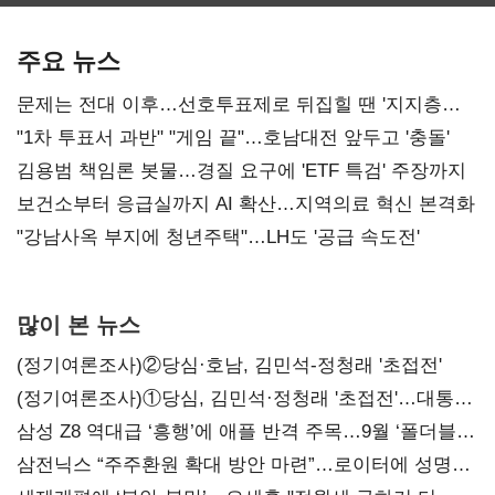
최대…에이전트
SKT 2분기 성장
‘격돌’
AI 수익화 관건
본궤도
주요 뉴스
문제는 전대 이후…선호투표제로 뒤집힐 땐 '지지층
불복'
"1차 투표서 과반" "게임 끝"…호남대전 앞두고 '충돌'
김용범 책임론 봇물…경질 요구에 'ETF 특검' 주장까지
보건소부터 응급실까지 AI 확산…지역의료 혁신 본격화
"강남사옥 부지에 청년주택"…LH도 '공급 속도전'
많이 본 뉴스
(정기여론조사)②당심·호남, 김민석-정청래 '초접전'
(정기여론조사)①당심, 김민석·정청래 '초접전'…대통령
지지도 '50% 아래로'(종합)
삼성 Z8 역대급 ‘흥행’에 애플 반격 주목…9월 ‘폴더블
대전’
삼전닉스 “주주환원 확대 방안 마련”…로이터에 성명