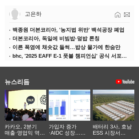
고은하
백종원 더본코리아, '농지법 위반' 백석공장 폐업
더본코리아, 독일에 비빔밥·덮밥 론칭
이른 폭염에 채솟값 들썩…밥상 물가에 한숨만
bhc, '2025 EAFF E-1 풋볼 챔피언십' 공식 서포터 참여
뉴스리듬
카카오, 2분기
가입자 증가
배터리 3사, 호남
매출·영업익 역대
·AIDC 성장…
ESS 시장서