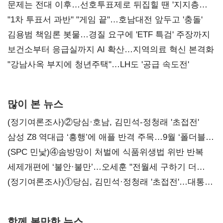
문제는 전대 이후…선호투표제로 뒤집힐 땐 '지지층
불복'
"1차 투표서 과반" "게임 끝"…호남대전 앞두고 '충돌'
김용범 책임론 봇물…경질 요구에 'ETF 특검' 주장까지
보건소부터 응급실까지 AI 확산…지역의료 혁신 본격화
"강남사옥 부지에 청년주택"…LH도 '공급 속도전'
많이 본 뉴스
(정기여론조사)②당심·호남, 김민석-정청래 '초접전'
삼성 Z8 역대급 ‘흥행’에 애플 반격 주목…9월 ‘폴더블
대전’
(SPC 민낯)④솜방망이 처벌에 식품위생법 위반 반복
세제개편에 ‘불안·불만’…오세훈 "전월세 구하기 더
힘들어질 것"
(정기여론조사)①당심, 김민석·정청래 '초접전'…대통령
지지도 '50% 아래로'(종합)
함께 볼만한 뉴스