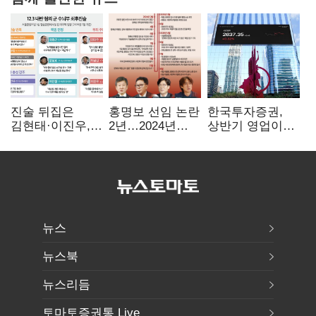
진술 뒤집은
홍명보 선임 논란
한국투자증권,
김현태·이진우,
2년…2024년
상반기 영업이익
박안수는 "국가에
파동부터 소환·
2조1701억 원…
헌신"…법정서
압색까지
전년비 89.1%↑
드러난 군
수뇌부의 민낯
뉴스
뉴스북
뉴스리듬
토마토증권통 Live