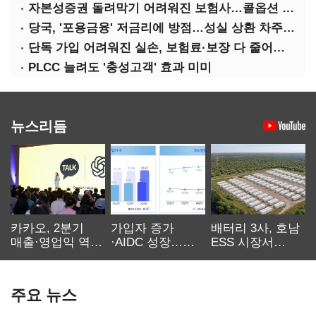
자본성증권 돌려막기 어려워진 보험사…콜옵션 부담 급증
당국, '포용금융' 저금리에 방점…성실 상환 차주는 '역차별'
단독 가입 어려워진 실손, 보험료·보장 다 줄어든 5세대는?
PLCC 늘려도 '충성고객' 효과 미미
뉴스리듬
카카오, 2분기
가입자 증가
배터리 3사, 호남
매출·영업익 역대
·AIDC 성장…
ESS 시장서
최대…에이전트
SKT 2분기 성장
‘격돌’
AI 수익화 관건
본궤도
주요 뉴스