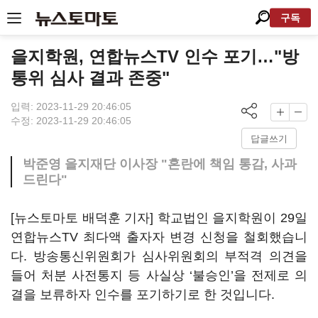
구독
을지학원, 연합뉴스TV 인수 포기…"방
통위 심사 결과 존중"
입력: 2023-11-29 20:46:05
수정: 2023-11-29 20:46:05
답글쓰기
박준영 을지재단 이사장 "혼란에 책임 통감, 사과
드린다"
[뉴스토마토 배덕훈 기자] 학교법인 을지학원이
29
일
연합뉴스
TV
최다액 출자자 변경 신청을 철회했습니
다
.
방송통신위원회가 심사위원회의 부적격 의견을
들어 처분 사전통지 등 사실상
‘
불승인
’
을 전제로 의
결을 보류하자 인수를 포기하기로 한 것입니다
.