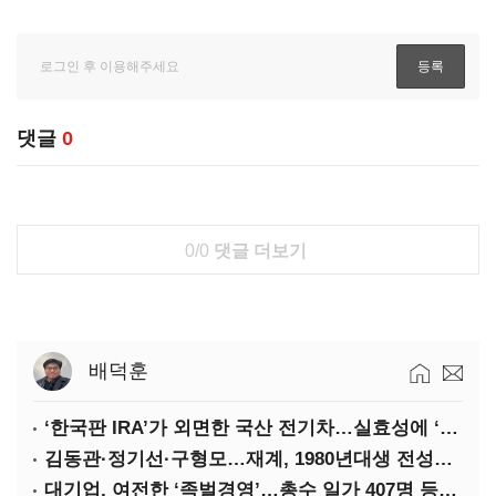
댓글
0
0/0
댓글 더보기
배덕훈
‘한국판 IRA’가 외면한 국산 전기차…실효성에 ‘의문’
김동관·정기선·구형모…재계, 1980년대생 전성시대
대기업, 여전한 ‘족벌경영’…총수 일가 407명 등기임원