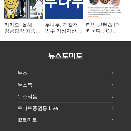
카카오, 올해
두나무, 경찰청
티빙·콘텐츠 IP
임금협약 최종
압수 가상자산
키운다…CJ
타결…연봉 6.3%
보관 맡는다…
ENM, 하반기
인상·격려금
커스터디 사업
글로벌 확장 가속
300만원
최종 낙찰
뉴스
뉴스북
뉴스리듬
토마토증권통 Live
IB토마토