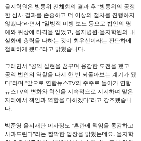
을지학원은 방통위 전체회의 결과 후
“
방통위의 공정
한 심사 결과를 존중하고 더 이상의 절차를 진행하지
않겠다
”
라면서
“
일방적 비방 보도 등으로 법인의 명
예와 위상에 타격을 입었고
,
을지병원·을지학원의 내
실화에 총력을 다하는 것이 최우선이라는 판단하에
철회하게 됐다
”
라고 밝혔습니다
.
그러면서
“
공익 실현을 꿈꾸며 용감한 도전을 했고
공익 법인의 역할을 다시 한 번 되돌아보는 계기가 됐
다
”
라며
“
앞으로 연합뉴스
TV
의 주주로 돌아가 연합
뉴스
TV
의 변화와 혁신을 지속적으로 지지하며 맡은
자리에서 책임과 역할을 다하겠다
”
라고 강조했습니
다
.
박준영 을지재단 이사장도
“
혼란에 책임을 통감하고
사과드린다
”
라는 짤막한 입장을 밝혔는데요
.
을지학