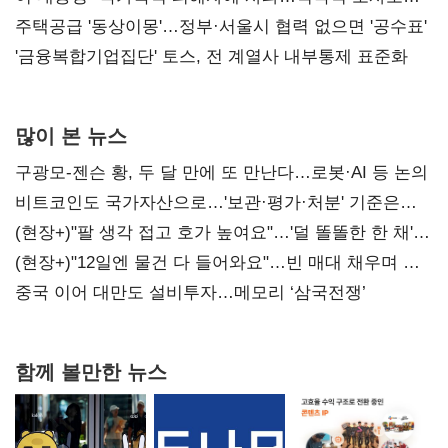
진실 밝혀야"
주택공급 '동상이몽'…정부·서울시 협력 없으면 '공수표'
'금융복합기업집단' 토스, 전 계열사 내부통제 표준화
많이 본 뉴스
구광모-젠슨 황, 두 달 만에 또 만난다…로봇·AI 등 논의
비트코인도 국가자산으로…'보관·평가·처분' 기준은
숙제
(현장+)"팔 생각 접고 호가 높여요"…'덜 똘똘한 한 채'
20억 키맞추기
(현장+)"12일엔 물건 다 들어와요"…빈 매대 채우며 문
연 홈플러스
중국 이어 대만도 설비투자…메모리 ‘삼국전쟁’
함께 볼만한 뉴스