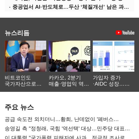
중공업서 AI·반도체로…두산 ‘체질개선’ 남은 과제는
뉴스리듬
비트코인도
카카오, 2분기
가입자 증가
국가자산으로…'
매출·영업익 역대
·AIDC 성장…
보관·평가·처분'
최대…에이전트
SKT 2분기 성장
기준은 숙제
AI 수익화 관건
본궤도
주요 뉴스
공급 속도전 외치더니…황희, 난데없이 '폐버스
리모델링' 제안
송영길 측 "정청래, 국힘 '역선택' 대상…민주당 대표로
총선 지휘 못해"
이 대통령 "국가폭력 피해자에 사과…적극적 조사로