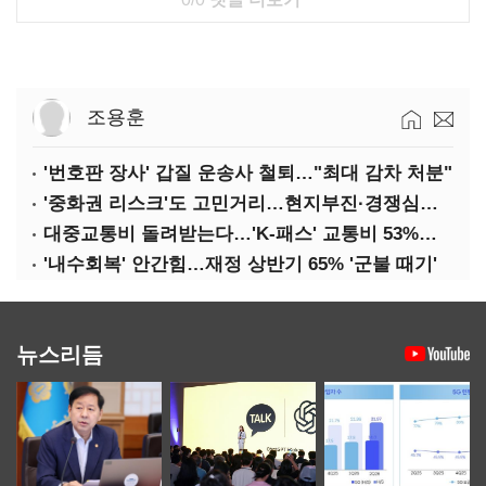
조용훈
'번호판 장사' 갑질 운송사 철퇴…"최대 감차 처분"
'중화권 리스크'도 고민거리…현지부진·경쟁심화·양안냉각
대중교통비 돌려받는다…'K-패스' 교통비 53%까지 환급
'내수회복' 안간힘…재정 상반기 65% '군불 때기'
뉴스리듬