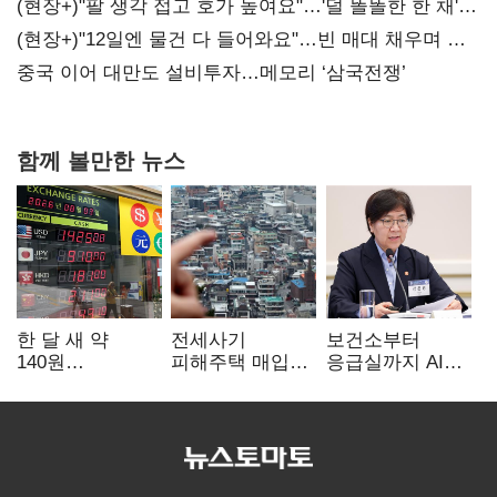
숙제
(현장+)"팔 생각 접고 호가 높여요"…'덜 똘똘한 한 채'
20억 키맞추기
(현장+)"12일엔 물건 다 들어와요"…빈 매대 채우며 문
연 홈플러스
중국 이어 대만도 설비투자…메모리 ‘삼국전쟁’
함께 볼만한 뉴스
한 달 새 약
전세사기
보건소부터
140원
피해주택 매입
응급실까지 AI
급락…'역대급
1만호 돌파…
확산…지역의료
엔저'에 원화
누적 피해자
혁신 본격화
변곡점
4만278명