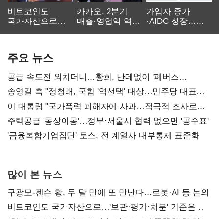
비트코인도
카카오, 2분기
가입자 증가
국가자산으로…'
매출·영업익 역대
·AIDC 성장…
보관·평가·처분'
최대…에이전트
SKT 2분기 성장
기준은 숙제
AI 수익화 관건
본궤도
주요 뉴스
공급 속도전 외치더니…황희, 난데없이 '폐버스
리모델링' 제안
송영길 측 "정청래, 국힘 '역선택' 대상…민주당 대표로
총선 지휘 못해"
이 대통령 "국가폭력 피해자에 사과…적극적 조사로
진실 밝혀야"
주택공급 '동상이몽'…정부·서울시 협력 없으면 '공수표'
'금융복합기업집단' 토스, 전 계열사 내부통제 표준화
많이 본 뉴스
구광모-젠슨 황, 두 달 만에 또 만난다…로봇·AI 등 논의
비트코인도 국가자산으로…'보관·평가·처분' 기준은