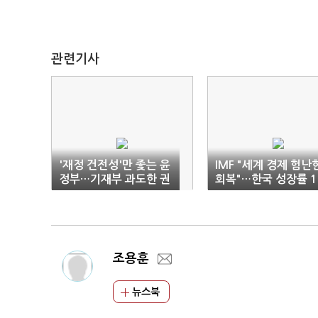
관련기사
'재정 건전성'만 좇는 윤
IMF "세계 경제 험난
정부…기재부 과도한 권
회복"…한국 성장률 1
한 지적
5%로 하향
조용훈
뉴스북