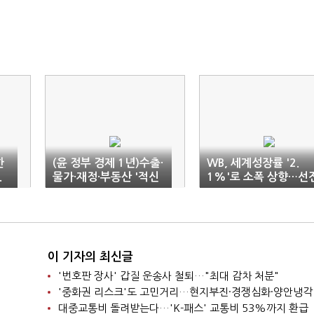
한
(윤 정부 경제 1년)수출·
WB, 세계성장률 '2.
.
물가·재정·부동산 '적신
1%'로 소폭 상향…선
호'…한국 경제 '총체적
국 0.7% 둔화
난국'
이 기자의 최신글
'번호판 장사' 갑질 운송사 철퇴…"최대 감차 처분"
'중화권 리스크'도 고민거리…현지부진·경쟁심화·양안냉각
대중교통비 돌려받는다…'K-패스' 교통비 53%까지 환급