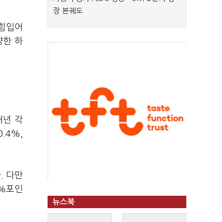
장 본궤도
 힘입어
양한 하
내년 각
.4%,
. 다만
6%포인
뉴스북