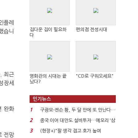
 인플레
집다운 집이 필요하
편의점 전성시대
석했습니
다
. 최근
영화관의 시대는 끝
"CD로 구워오세요"
났다?
 성장세
인기뉴스
션 완화
1
구광모-젠슨 황, 두 달 만에 또 만난다…
로봇·AI 등 논...
2
중국 이어 대만도 설비투자…메모리 ‘삼
국전쟁’
3
(현장+)"팔 생각 접고 호가 높여
로 전망