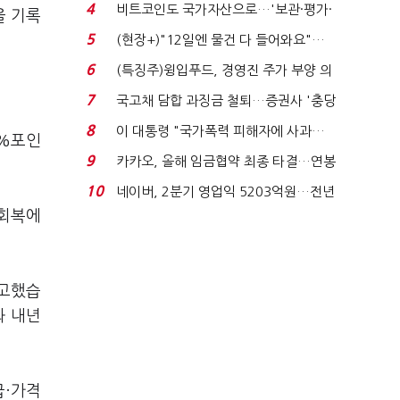
요"…'덜 똘똘한 한 채' 20...
4
비트코인도 국가자산으로…'보관·평가·
을 기록
처분' 기준은 ...
5
(현장+)"12일엔 물건 다 들어와요"…
빈 매대 채우며 문 연 ...
6
(특징주)윙입푸드, 경영진 주가 부양 의
지에 상한가...
7
국고채 담합 과징금 철퇴…증권사 '충당
금 폭탄' 우려...
8
이 대통령 "국가폭력 피해자에 사과…
1%포인
적극적 조사로 진...
9
카카오, 올해 임금협약 최종 타결…연봉
6.3% 인상·격려...
10
네이버, 2분기 영업익 5203억원…전년
비 0.2% 감소...
 회복에
경고했습
와 내년
급·가격