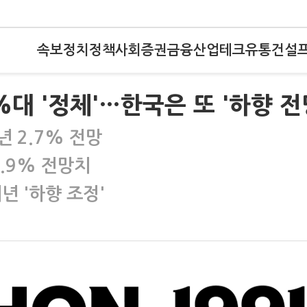
속보
정치
정책
사회
증권
금융
산업
테크
유통
건설
%대 '정체'…한국은 또 '하향 전
년 2.7% 전망
2.9% 전망치
년 '하향 조정'