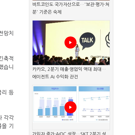
비트코인도 국가자산으로…'보관·평가·처
분' 기준은 숙제
 전망치
 긴축적
단했습니
카카오, 2분기 매출·영업익 역대 최대…
에이전트 AI 수익화 관건
금리 등
다 각각
률을 기
가입자 증가·AIDC 성장…SKT 2분기 성