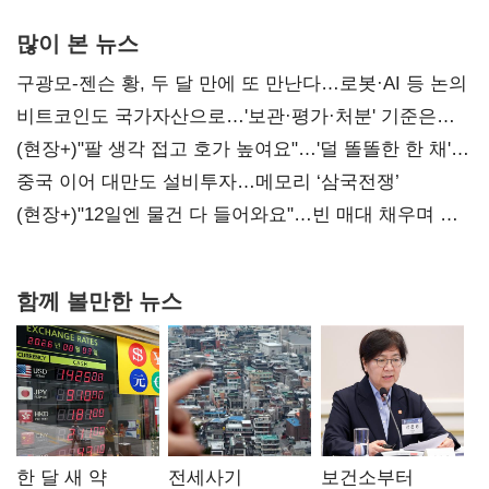
많이 본 뉴스
구광모-젠슨 황, 두 달 만에 또 만난다…로봇·AI 등 논의
비트코인도 국가자산으로…'보관·평가·처분' 기준은
숙제
(현장+)"팔 생각 접고 호가 높여요"…'덜 똘똘한 한 채'
20억 키맞추기
중국 이어 대만도 설비투자…메모리 ‘삼국전쟁’
(현장+)"12일엔 물건 다 들어와요"…빈 매대 채우며 문
연 홈플러스
함께 볼만한 뉴스
한 달 새 약
전세사기
보건소부터