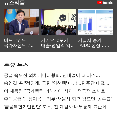
뉴스리듬
비트코인도
카카오, 2분기
가입자 증가
국가자산으로…'
매출·영업익 역대
·AIDC 성장…
보관·평가·처분'
최대…에이전트
SKT 2분기 성장
기준은 숙제
AI 수익화 관건
본궤도
주요 뉴스
공급 속도전 외치더니…황희, 난데없이 '폐버스
리모델링' 제안
송영길 측 "정청래, 국힘 '역선택' 대상…민주당 대표로
총선 지휘 못해"
이 대통령 "국가폭력 피해자에 사과…적극적 조사로
진실 밝혀야"
주택공급 '동상이몽'…정부·서울시 협력 없으면 '공수표'
'금융복합기업집단' 토스, 전 계열사 내부통제 표준화