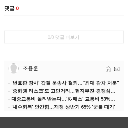
댓글
0
0/0
댓글 더보기
조용훈
'번호판 장사' 갑질 운송사 철퇴…"최대 감차 처분"
'중화권 리스크'도 고민거리…현지부진·경쟁심화·양안냉각
대중교통비 돌려받는다…'K-패스' 교통비 53%까지 환급
'내수회복' 안간힘…재정 상반기 65% '군불 때기'