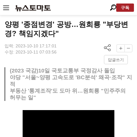
구독
양평 '종점변경' 공방…원희룡 "부당변
경? 책임지겠다"
입력: 2023-10-10 17:17:01
수정: 2023-10-11 07:03:56
답글쓰기
(2023 국감)10일 국토교통부 국정감사 돌입
야당 "서울~양평 고속도로 'BC분석' 왜곡·조작" 지
적
부동산 '통계조작'도 도마 위…원희룡 "민주주의
허무는 일"