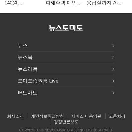
140원
피해주택 매입
응급실까지 AI
급락…'역대급
1만호 돌파…
확산…지역의료
엔저'에 원화
누적 피해자
혁신 본격화
변곡점
4만278명
뉴스
뉴스북
뉴스리듬
토마토증권통 Live
IB토마토
회사소개
개인정보취급방침
서비스 이용약관
고충처리
정정반론보도
COPYRIGHT © NEWSTOMATO. ALL RIGHTS RESERVED.