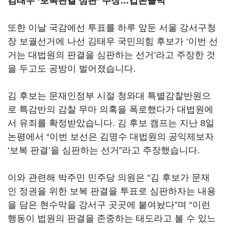
김태우
‘
보복판결 심판’ 주장…갑론을박
또한 이날 국감에선 투표를 하루 앞둔 서울 강서구청
장 보궐선거에 나선 김태우 국민의힘 후보가 ‘이번 선
거는 대법원의 판결을 심판하는 선거’라고 주장한 것
을 두고도 공방이 벌어졌습니다.
김 후보는 문재인정부 시절 청와대 특별감찰반원으
로 특감반의 감찰 무마 의혹을 폭로했다가 대법원에
서 유죄를 확정받았습니다. 김 후보 캠프는 지난 8일
논평에서 “이번 보선은 김명수 대법원의 공익제보자
‘보복 판결’을 심판하는 선거”라고 주장했습니다.
이와 관련해 박주민 민주당 의원은 “김 후보가 문재
인 정권을 위한 보복 판결을 투표로 심판하자는 내용
을 담은 현수막을 강서구 곳곳에 붙여놨다”며 “이런
행동이 법원의 판결을 존중하는 태도라고 볼 수 있느