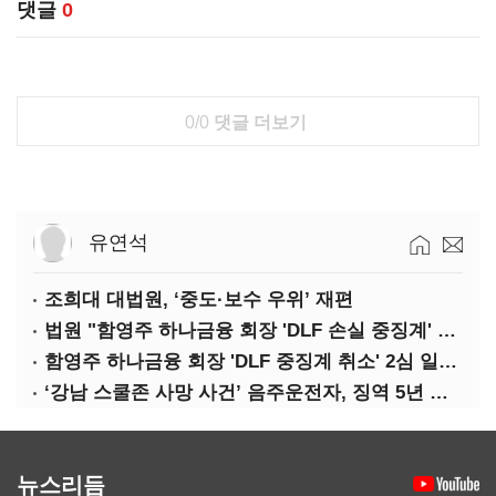
댓글
0
0/0
댓글 더보기
유연석
조희대 대법원, ‘중도·보수 우위’ 재편
법원 "함영주 하나금융 회장 'DLF 손실 중징계' 취소"(종합)
함영주 하나금융 회장 'DLF 중징계 취소' 2심 일부 승소(1보)
‘강남 스쿨존 사망 사건’ 음주운전자, 징역 5년 확정
뉴스리듬