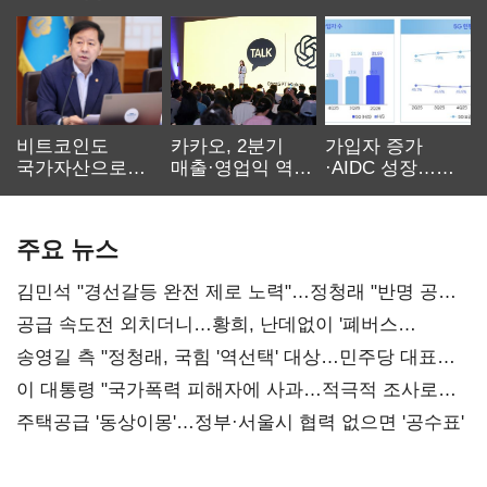
비트코인도
카카오, 2분기
가입자 증가
국가자산으로…'
매출·영업익 역대
·AIDC 성장…
보관·평가·처분'
최대…에이전트
SKT 2분기 성장
기준은 숙제
AI 수익화 관건
본궤도
주요 뉴스
김민석 "경선갈등 완전 제로 노력"…정청래 "반명 공세
사과부터"
공급 속도전 외치더니…황희, 난데없이 '폐버스
리모델링' 제안
송영길 측 "정청래, 국힘 '역선택' 대상…민주당 대표로
총선 지휘 못해"
이 대통령 "국가폭력 피해자에 사과…적극적 조사로
진실 밝혀야"
주택공급 '동상이몽'…정부·서울시 협력 없으면 '공수표'