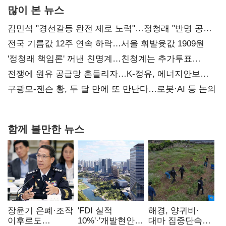
많이 본 뉴스
김민석 "경선갈등 완전 제로 노력"…정청래 "반명 공세
사과부터"
전국 기름값 12주 연속 하락…서울 휘발윳값 1909원
'정청래 책임론' 꺼낸 친명계…친청계는 추가투표
때리기
전쟁에 원유 공급망 흔들리자…K-정유, 에너지안보
핵심으로 재부상
구광모-젠슨 황, 두 달 만에 또 만난다…로봇·AI 등 논의
함께 볼만한 뉴스
장윤기 은폐·조작
'FDI 실적
해경, 양귀비·
이후로도
10%'·'개발현안
대마 집중단속…