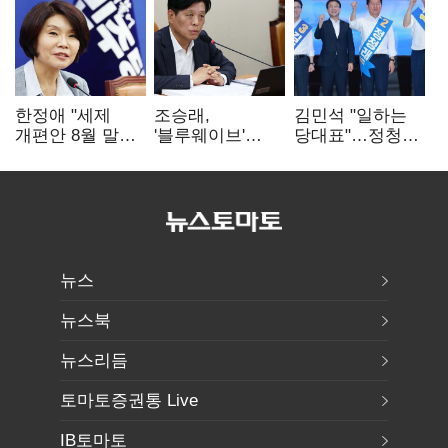
한정애 "세제
조승래,
김민석 "일하는
개편안 8월 말
'블루웨이브'
당대표"…정청래
정리…부동산
개인정보 유출
"의리가 제일
공급도 논의"
사과 "무거운
중요"
책임 통감"
뉴스
뉴스북
뉴스리듬
토마토증권통 Live
IB토마토