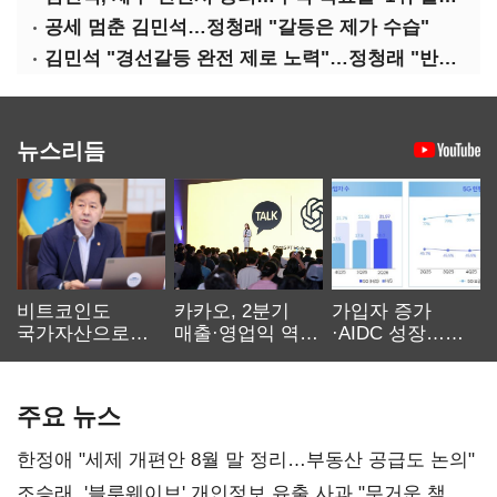
공세 멈춘 김민석…정청래 "갈등은 제가 수습"
김민석 "경선갈등 완전 제로 노력"…정청래 "반명 공세 사과부터"
뉴스리듬
비트코인도
카카오, 2분기
가입자 증가
국가자산으로…'
매출·영업익 역대
·AIDC 성장…
보관·평가·처분'
최대…에이전트
SKT 2분기 성장
기준은 숙제
AI 수익화 관건
본궤도
주요 뉴스
한정애 "세제 개편안 8월 말 정리…부동산 공급도 논의"
조승래, '블루웨이브' 개인정보 유출 사과 "무거운 책임