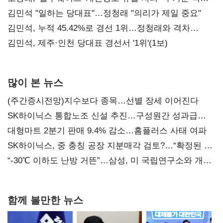
통감"
김민석 "일하는 당대표"…정청래 "의리가 제일 중요"
김민석, 누적 45.42%로 경선 1위…정청래와 격차
0.86%p(2보)
김민석, 제주·인천 당대표 경선서 '1위'(1보)
많이 본 뉴스
(주간증시전망)지수보다 종목…선별 장세 이어진다
SK하이닉스 통합노조 신설 추진…구성원간 성과급
불만 확산
대형마트 2분기 판매 9.4% 감소…홈플러스 사태 여파
SK하이닉스, 중 충칭 공장 지분매각 검토?…“확정된 바
없어”
“-30℃ 이하도 난방 거뜬”…삼성, 미 국립연구소와 개발
협력
함께 볼만한 뉴스