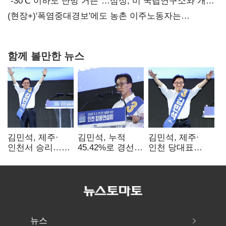
없어”
“-30℃ 이하도 난방 거뜬”…삼성, 미 국립연구소와 개발
협력
(현장+)'폭염중대경보'에도 농촌 이주노동자는
강행군…'야외작업 중지' 권고도 무시
함께 볼만한 뉴스
김민석, 제주·
김민석, 누적
김민석, 제주·
인천서 승리…
45.42%로 경선
인천 당대표
누적 득표율 '1위
1위…정청래와
경선서 '1위'(1보)
탈환'(종합)
격차
0.86%p(2보)
뉴스