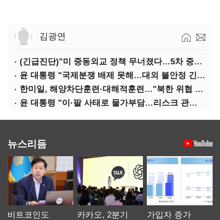
김광연
(긴급진단)"미 중동외교 정책 무너졌다…5차 중동전 가능성은 낮아"
윤 대통령 "국제분쟁 배제 못해…대외 불안정 긴밀대응"
한미일, 해양차단훈련·대해적훈련…"북한 위협 억제"
윤 대통령 "이·팔 사태로 물가부담…리스크 관리 만전 기해야"
뉴스리듬
비트코인도
카카오, 2분기
가입자 증가