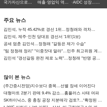
국가자산으로…'
매출·영업익 역대
·AIDC 성장…
보관·평가·처분'
최대…에이전트
SKT 2분기 성장
기준은 숙제
AI 수익화 관건
본궤도
주요 뉴스
김민석, 누적 45.42%로 경선 1위…정청래와 격차
0.86%p(2보)
김민석, 제주·인천 당대표 경선서 '1위'(1보)
공세 멈춘 김민석…정청래 "갈등은 제가 수습"
"팀 정청래 정리" "이중잣대 말라"…민주 최고위원 계파
다툼 격화
김민석 "경선갈등 완전 제로 노력"…정청래 "반명 공세
사과부터"
많이 본 뉴스
(주간증시전망)지수보다 종목…선별 장세 이어진다
대형마트 2분기 판매 9.4% 감소…홈플러스 사태 여파
SK하이닉스, 중 충칭 공장 지분매각 검토?…“확정된 바