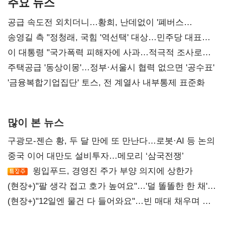
주요 뉴스
공급 속도전 외치더니…황희, 난데없이 '폐버스
리모델링' 제안
송영길 측 "정청래, 국힘 '역선택' 대상…민주당 대표로
총선 지휘 못해"
이 대통령 "국가폭력 피해자에 사과…적극적 조사로
진실 밝혀야"
주택공급 '동상이몽'…정부·서울시 협력 없으면 '공수표'
'금융복합기업집단' 토스, 전 계열사 내부통제 표준화
많이 본 뉴스
구광모-젠슨 황, 두 달 만에 또 만난다…로봇·AI 등 논의
중국 이어 대만도 설비투자…메모리 ‘삼국전쟁’
윙입푸드, 경영진 주가 부양 의지에 상한가
(현장+)"팔 생각 접고 호가 높여요"…'덜 똘똘한 한 채'
20억 키맞추기
(현장+)"12일엔 물건 다 들어와요"…빈 매대 채우며 문
연 홈플러스