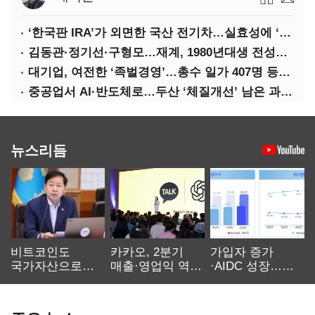
‘한국판 IRA’가 외면한 국산 전기차…실효성에 ‘의문’
김동관·정기선·구형모…재계, 1980년대생 전성시대
대기업, 여전한 ‘족벌경영’…총수 일가 407명 등기임원
중공업서 AI·반도체로…두산 ‘체질개선’ 남은 과제는
뉴스리듬
비트코인도
카카오, 2분기
가입자 증가
국가자산으로…'
매출·영업익 역대
·AIDC 성장…
보관·평가·처분'
최대…에이전트
SKT 2분기 성장
기준은 숙제
AI 수익화 관건
본궤도