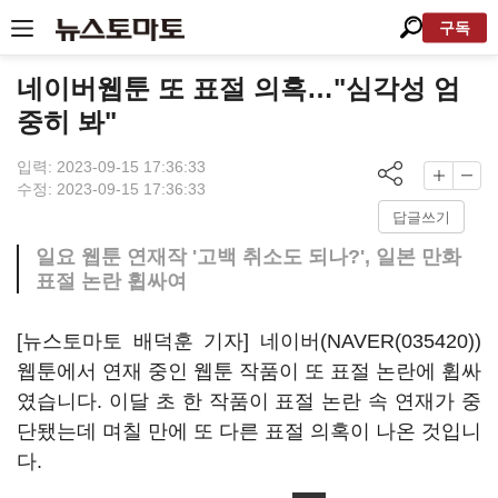
구독
네이버웹툰 또 표절 의혹…"심각성 엄
중히 봐"
입력: 2023-09-15 17:36:33
수정: 2023-09-15 17:36:33
답글쓰기
일요 웹툰 연재작 '고백 취소도 되나?', 일본 만화
표절 논란 휩싸여
[뉴스토마토 배덕훈 기자] 네이버(
NAVER(035420)
)
웹툰에서 연재 중인 웹툰 작품이 또 표절 논란에 휩싸
였습니다. 이달 초 한 작품이 표절 논란 속 연재가 중
단됐는데 며칠 만에 또 다른 표절 의혹이 나온 것입니
다.