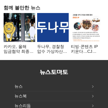
함께 볼만한 뉴스
카카오, 올해
두나무, 경찰청
티빙·콘텐츠 IP
임금협약 최종
압수 가상자산
키운다…CJ
타결…연봉 6.3%
보관 맡는다…
ENM, 하반기
인상·격려금
커스터디 사업
글로벌 확장 가속
300만원
최종 낙찰
뉴스
뉴스북
뉴스리듬