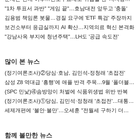
불복'
"1차 투표서 과반" "게임 끝"…호남대전 앞두고 '충돌'
김용범 책임론 봇물…경질 요구에 'ETF 특검' 주장까지
보건소부터 응급실까지 AI 확산…지역의료 혁신 본격화
"강남사옥 부지에 청년주택"…LH도 '공급 속도전'
많이 본 뉴스
(정기여론조사)②당심·호남, 김민석-정청래 '초접전'
삼성 Z8 역대급 ‘흥행’에 애플 반격 주목…9월 ‘폴더블
대전’
(SPC 민낯)④솜방망이 처벌에 식품위생법 위반 반복
(정기여론조사)①당심, 김민석·정청래 '초접전'…대통령
지지도 '50% 아래로'(종합)
세제개편에 ‘불안·불만’…오세훈 "전월세 구하기 더
힘들어질 것"
함께 볼만한 뉴스