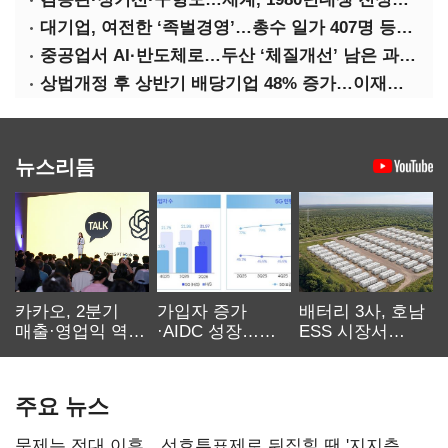
대기업, 여전한 ‘족벌경영’…총수 일가 407명 등기임원
중공업서 AI·반도체로…두산 ‘체질개선’ 남은 과제는
상법개정 후 상반기 배당기업 48% 증가…이재용 배당액 728억 1위
뉴스리듬
카카오, 2분기
가입자 증가
배터리 3사, 호남
매출·영업익 역대
·AIDC 성장…
ESS 시장서
최대…에이전트
SKT 2분기 성장
‘격돌’
AI 수익화 관건
본궤도
주요 뉴스
문제는 전대 이후…선호투표제로 뒤집힐 땐 '지지층