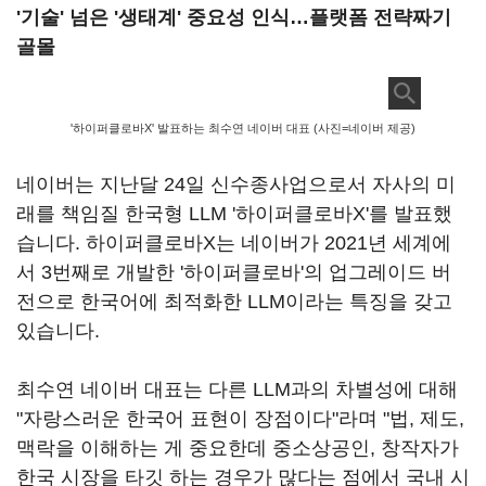
'기술' 넘은 '생태계' 중요성 인식…플랫폼 전략짜기
골몰
'하이퍼클로바X' 발표하는 최수연 네이버 대표 (사진=네이버 제공)
네이버는 지난달
24
일 신수종사업으로서 자사의 미
래를 책임질 한국형
LLM '
하이퍼클로바
X'
를 발표했
습니다
.
하이퍼클로바
X
는 네이버가
2021
년 세계에
서
3
번째로 개발한 '하이퍼클로바'의 업그레이드 버
전으로 한국어에 최적화한
LLM
이라는 특징을 갖고
있습니다
.
최수연 네이버 대표는 다른
LLM
과의 차별성에 대해
"자랑스러운 한국어 표현이 장점이다"라며 "법
,
제도
,
맥락을 이해하는 게 중요한데 중소상공인
,
창작자가
한국 시장을 타깃 하는 경우가 많다는 점에서 국내 시