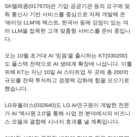
SK텔레콤(017670)
은 기업·공공기관 등의 요구에 맞
춰 통신사 기반 서비스를 중심으로 자체 개발해 온
'에이닷
LLM'
에 텍스트
,
한국어 등에 강점이 있는 여
러
LLM
을 접목한 고객 맞춤형 서비스를 준비 중입니
다
.
오는
10
월 초거대
AI '
믿음'을 출시하는
KT(030200)
도 풀스택 전략으로
AI
생태계 확장에 나섭니다
.
이를
위해
KT
는 지난
10
일
AI
스타트업 두 곳에 총
200
억
규모를 전략 투자하고 경쟁력 강화에 힘을 모으기로
했습니다
.
LG유플러스(032640)
도
LG AI
연구원이 개발한 전문
가
AI '
엑사원
2.0'
을 통해 사업 전 분야에서의 비즈니
스 모델과 결합해 시너지 효과를 낼 계획입니다
.