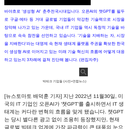
바야흐로 '생성형
AI'
춘추전국시대입니다
.
오픈
AI
의 챗
GPT
를 필두
로 구글·메타 등 거대 글로벌 기업들이 막강한 기술력으로 시장을
장악해 나가고 있는 가운데
,
국내
IT
기업들 역시 독창적 기술을 바
탕으로 속속 참전을 선언하고 있습니다
. '
기술을 지배하는 자
, 시장
을
지배한다'라는 대명제 속 현재 생태계 플랫폼 주권을 확보한 한국
이 생성형
AI
로 이어지고 있는 미래 기술 혁신의 흐름에 어떻게 대응
하고 있는지
3
차례에 걸쳐 진단해 봅니다
. (
편집자주)
빅테크 기업들 (사진=연합뉴스)
[뉴스토마토 배덕훈 기자] 지난
2022
년
11
월
30
일
,
미
국의
IT
기업인 오픈
AI
가 '챗
GPT'
를 출시하면서
IT
생
태계는 커다란 변혁의 흐름을 맞게 됐습니다
.
챗
GPT
는 당시 별다른 광고 없이 조용히 등장했지만
,
현재
글로벌 빅테크 업계에 가장 파급력이 큰 태풍의 눈으